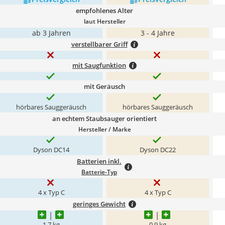
empfohlenes Alter
laut Hersteller
ab 3 Jahren
3 - 4 Jahre
verstellbarer Griff
mit Saugfunktion
mit Geräusch
hörbares Sauggeräusch
hörbares Sauggeräusch
an echtem Staubsauger orientiert
Hersteller / Marke
Dyson DC14
Dyson DC22
Batterien inkl.
Batterie-Typ
4 x Typ C
4 x Typ C
geringes Gewicht
1,7 kg
0,9 kg