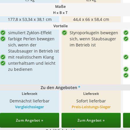
Maße
H x B x T
‎177,8 x 53,34 x 38,1 cm
44,4 x 66 x 58,4 cm
Vorteile
simuliert Zyklon-Effekt
Styroporkugeln bewegen
farbige Perlen bewegen
sich, wenn Staubsauger
sich, wenn der
im Betrieb ist
Staubsauger in Betrieb ist
mit realistischem Klang
unterhaltsam und leicht
zu bedienen
Zu den Angeboten
*
Lieferzeit
Lieferzeit
Demnächst lieferbar
Sofort lieferbar
Vergleichssieger
Preis-Leistungs-Sieger
Zum Angebot »
Zum Angebot »