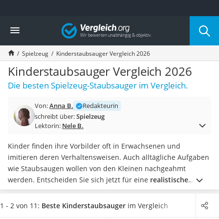
Die beliebtesten Vergleiche nach Kategorie
Vergleich
Kind & Baby
Babyphone mit 2 Kameras
Spielzeug
Kinderstaubsauger Vergleich 2026
Walkie-Talkie Kinder
Kindermatratzen
Kinderstaubsauger Vergleich 2026
Babywippe
Die besten Spielzeug-Staubsauger im Vergleich.
Rollschuhe für Kinder
Tischkicker
Von:
Anna B.
Redakteurin
Laufrad
schreibt über:
Spielzeug
Kinderschubkarre
Lektorin:
Nele B.
Babyschlafsack
Kinderuhr
Kinder finden ihre Vorbilder oft in Erwachsenen und
Babyphone
imitieren deren Verhaltensweisen. Auch alltägliche Aufgaben
Treppenschutzgitter
wie Staubsaugen wollen von den Kleinen nachgeahmt
Kindersitz ab 4 Jahren
werden. Entscheiden Sie sich jetzt für eine
realistische
Kinderroller 3 Räder
Staubsauger-Imitation aus unserem Kinderstaubsauger-
Ferngesteuertes Auto
Vergleich
, damit Ihr Kind im Test zuhause wie ein Großer
1 - 2 von 11:
Beste Kinderstaubsauger
im Vergleich
Kindersitz 15–36 kg
putzen kann.
Sauggeräusche und Lichteffekte machen einen