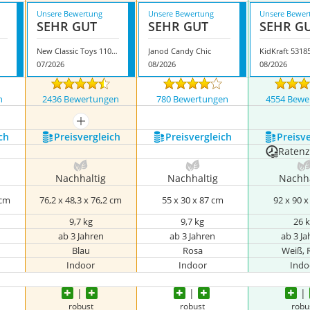
Unsere Bewertung
Unsere Bewertung
Unsere Bewer
SEHR GUT
SEHR GUT
SEHR G
New Classic Toys 11065
Janod Candy Chic
KidKraft 5318
07/2026
08/2026
08/2026
n
2436 Bewertungen
780 Bewertungen
4554 Bewe
mehr anzeigen
ch
Preis­vergleich
Preis­vergleich
Preis­v
Raten
Nachhaltig
Nachhaltig
Nachha
 cm
76,2 x 48,3 x 76,2 cm
‎55 x 30 x 87 cm
92 x 90 
9,7 kg
9,7 kg
26 
ab 3 Jahren
ab 3 Jahren
ab 3 J
Blau
Rosa
Weiß, 
Indoor
Indoor
Indo
robust
robust
robu