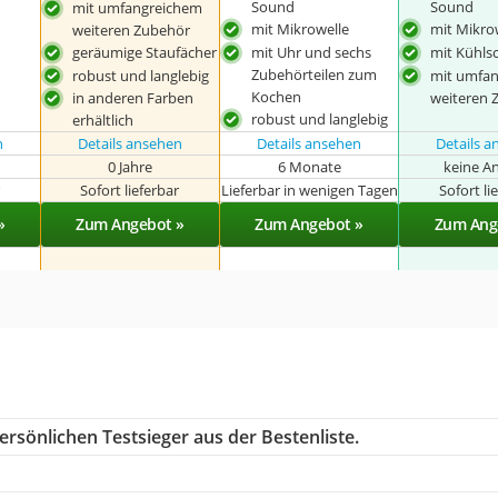
Sound
Sound
mit umfangreichem
mit Mikrowelle
mit Mikro
weiteren Zubehör
geräumige Staufächer
mit Uhr und sechs
mit Kühls
Zubehörteilen zum
robust und langlebig
mit umfa
Kochen
weiteren 
in anderen Farben
robust und langlebig
erhältlich
n
Details ansehen
Details ansehen
Details 
0 Jahre
6 Monate
keine A
r
Sofort lieferbar
Lieferbar in wenigen Tagen
Sofort li
»
Zum Angebot »
Zum Angebot »
Zum Ang
rsönlichen Testsieger aus der Bestenliste.