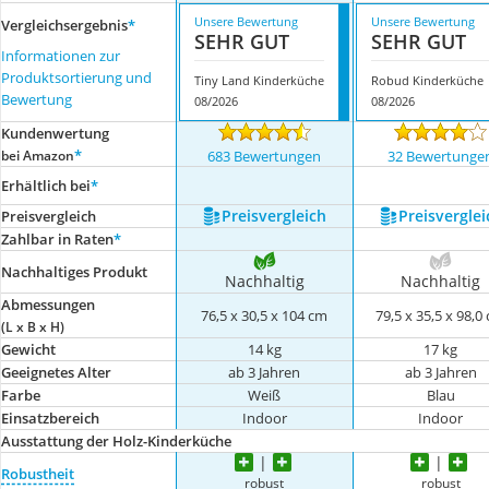
Unsere Bewertung
Unsere Bewertung
Vergleichsergebnis
*
SEHR GUT
SEHR GUT
Informationen zur
Produktsortierung und
Tiny Land Kinderküche
Robud Kinderküche
Bewertung
08/2026
08/2026
Kundenwertung
*
bei Amazon
683 Bewertungen
32 Bewertunge
Erhältlich bei
*
Preis­vergleich
Preis­verglei
Preis­vergleich
Zahlbar in Raten
*
Nachhaltiges Produkt
Nachhaltig
Nachhaltig
Abmessungen
76,5 x 30,5 x 104 cm
79,5 x 35,5 x 98,0
(L x B x H)
Gewicht
14 kg
17 kg
Geeignetes Alter
ab 3 Jahren
ab 3 Jahren
Farbe
Weiß
Blau
Einsatzbereich
Indoor
Indoor
Ausstattung der Holz-Kinderküche
Robustheit
robust
robust