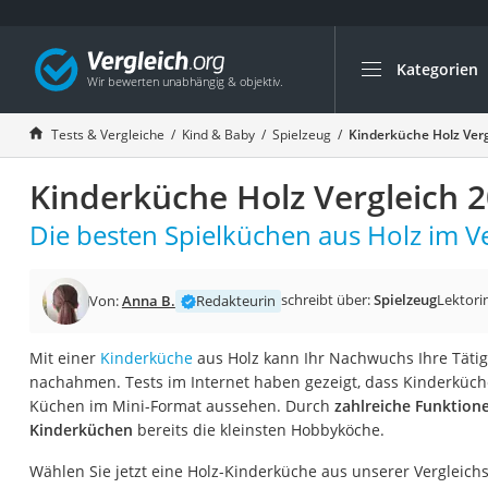
Kategorien
Die beliebtesten V
Kind & Baby
Tests & Vergleiche
Kind & Baby
Spielzeug
Kinderküche Holz Verg
Babyphone mit 2 
Kinderküche Holz Vergleich 
Walkie-Talkie Kind
Kindermatratzen
Die besten Spielküchen aus Holz im Ve
Babywippe
Rollschuhe für Kin
schreibt über:
Spielzeug
Lektori
Von:
Anna B.
Redakteurin
Tischkicker
Mit einer
Kinderküche
aus Holz kann Ihr Nachwuchs Ihre Tätig
Laufrad
nachahmen. Tests im Internet haben gezeigt, dass Kinderküch
Kinderschubkarre
Küchen im Mini-Format aussehen. Durch
zahlreiche Funktion
Kinderküchen
bereits die kleinsten Hobbyköche.
Babyschlafsack
Kinderuhr
Wählen Sie jetzt eine Holz-Kinderküche aus unserer Vergleichs