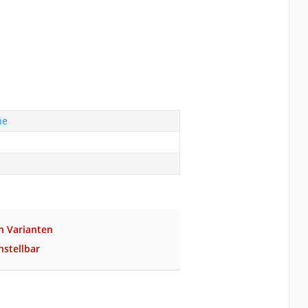
he
n Varianten
nstellbar