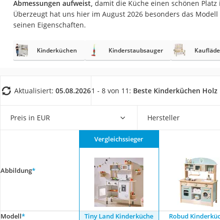
Abmessungen aufweist,
damit die Küche einen schönen Platz 
Babyphone
Überzeugt hat uns hier im August 2026 besonders das Modell
Treppenschutzgitt
seinen Eigenschaften.
Kindersitz ab 4 Ja
Kinderküchen
Kinderstaubsauger
Kaufläd
Kinderroller 3 Räd
Ferngesteuertes A
Kindersitz 15–36 k
Aktualisiert:
05.08.2026
1 - 8 von 11:
Beste Kinderküchen Holz
Kinderfahrradhel
Barfußschuhe Kin
Preis in EUR
Hersteller
Kinder-Mikroskop
Vergleichssieger
Ferngesteuerter 
Service
Abbildung
*
Modell
*
Tiny Land Kinderküche
Robud Kinderkü