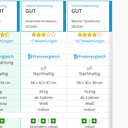
tung
Unsere Bewertung
Unsere Bewertung
Unsere
UT
GUT
GUT
GUT
5
Dreamade Kinderküche
Mamizo Spielküche
Robud 
07/2026
08/2026
07/202
rtungen
17 Bewertungen
147 Bewertungen
48 
ergleich
Preis­vergleich
Preis­vergleich
P
zahlung
ltig
Nachhaltig
Nachhaltig
N
x 92 cm
66 x 82 x 87 cm
90 x 30 x 90 cm
30
kg
20 kg
16,4 kg
ahren
ab 3 Jahren
ab 3 Jahren
Rosa
Weiß
Weiß
or
Indoor
Indoor
st
besonders robust
robust
w