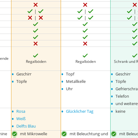
gende
Regalböden
Regalböden
Schrank und 
•
•
•
Geschirr
Topf
Geschirr
•
•
•
Töpfe
Metallkelle
Töpfe
•
•
Uhr
Gefrierschr
•
Telefon
•
und weitere
•
•
•
Rosa
Glücklicher Tag
keine
•
Weiß
•
Delfts Blau
hine
mit Mikrowelle
mit Beleuchtung und
mit Beleu