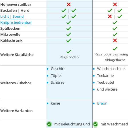
Höhenverstellbar
Backofen | Herd
Licht | Sound
Knöpfe bedienbar
Spülbecken
Mikrowelle
Kühlschrank
Regalböden, schwin
Weitere Staufläche
Regalböden
Ablagefläche
•
•
Geschirr
Waschmaschine
•
•
Töpfe
Teekanne
•
•
Schürze
Teebeutel
Weiteres Zubehör
•
und weitere
•
•
keine
Braun
Weitere Varianten
mit Beleuchtung und
mit Waschmasc