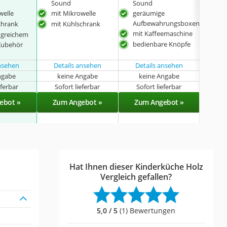
Sound
Sound
beso
welle
mit Mikrowelle
geräumige
Sta
Aufbewahrungsboxen
chrank
mit Kühlschrank
mit
mit Kaffeemaschine
ngreichem
bedienbare Knöpfe
Zubehör
ansehen
Details ansehen
Details ansehen
ngabe
keine Angabe
keine Angabe
eferbar
Sofort lieferbar
Sofort lieferbar
Sof
ebot »
Zum Angebot »
Zum Angebot »
Zu
Hat Ihnen dieser Kinderküche Holz
Vergleich gefallen?
5,0 / 5
(1) Bewertungen