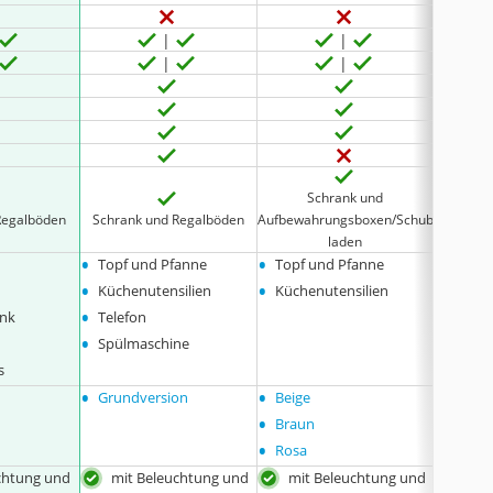
Schrank und
Regalböden
Schrank und Regalböden
Aufbewahrungsboxen/Schub
Schran
laden
•
•
•
Topf und Pfanne
Topf und Pfanne
Topf 
•
•
•
Küchenutensilien
Küchenutensilien
Küche
•
ank
Telefon
•
Spülmaschine
s
•
•
•
Grundversion
Beige
keine
•
Braun
•
Rosa
chtung und
mit Beleuchtung und
mit Beleuchtung und
höh