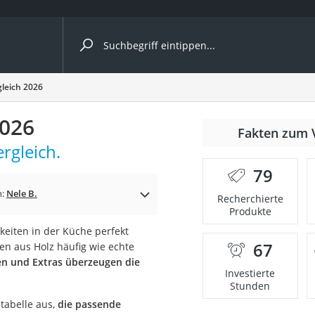
ergleiche nach Kategorie
leich 2026
Kameras
2026
er
Fakten zum 
rgleich.
79
der
n:
Nele B.
Recherchierte
Produkte
keiten in der Küche perfekt
67
en aus Holz häufig wie echte
en und Extras überzeugen die
Investierte
Stunden
tabelle aus,
die passende