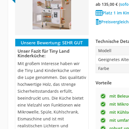
ab 135,00 €
(
Sof
Platz 1 im Ki
Preisvergleic
Technische Deta
Unsere Bewertung:
SEHR GUT
Modell
Unser Fazit für Tiny Land
Kinderküche:
Geeignetes Alte
Mit großem Interesse haben wir
Farbe
die Tiny Land Kinderküche unter
die Lupe genommen. Das qualitativ
Vorteile
hochwertige Holz, das strenge
Sicherheitsstandards erfüllt,
mit Bele
beeindruckt uns. Die Küche bietet
mit Mikro
eine Vielzahl von Funktionen wie
Mikrowelle, Spüle, Kühlschrank,
mit Kühls
Eismaschine und ist mit
mit umfa
realistischen Lichtern und
robust un