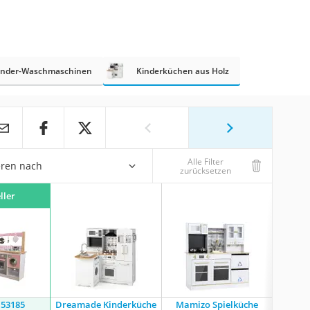
inder-Waschmaschinen
Kinderküchen aus Holz
Alle Filter
eren nach
zurücksetzen
ller
 53185
Dreamade Kinderküche
Mamizo Spielküche
Robu