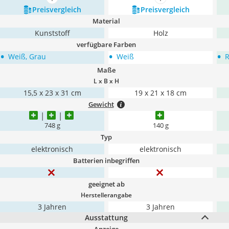
mehr anzeigen
mehr anzeigen
Preis­vergleich
Preis­vergleich
Material
Kunststoff
Holz
verfügbare Farben
•
•
•
Weiß, Grau
Weiß
R
Maße
L x B x H
15,5 x 23 x 31 cm
‎19 x 21 x 18 cm
Gewicht
748 g
140 g
Typ
elektronisch
elektronisch
Batterien inbegriffen
geeignet ab
Herstellerangabe
3 Jahren
3 Jahren
Ausstattung