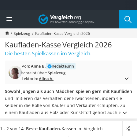
Die beliebtesten Vergleiche nach Kategorie
Vergleich
Kind & Baby
Babyphone mit 2 Kameras
Spielzeug
Kaufladen-Kasse Vergleich 2026
Walkie-Talkie Kinder
Kindermatratzen
Kaufladen-Kasse Vergleich 2026
Babywippe
Die besten Spielkassen im Vergleich.
Rollschuhe für Kinder
Tischkicker
Von:
Anna B.
Redakteurin
Laufrad
schreibt über:
Spielzeug
Kinderschubkarre
Lektorin:
Alina V.
Babyschlafsack
Kinderuhr
Sowohl Jungen als auch Mädchen spielen gern mit Kaufläden
Babyphone
und imitieren das Verhalten der Erwachsenen, indem sie
Treppenschutzgitter
selber in die Rolle von Käufer und Verkäufer schlüpfen. Zu
Kindersitz ab 4 Jahren
einem Kaufladen aus Holz oder Kunststoff gehört auch eine
Kinderroller 3 Räder
Kaufladen-Kasse. Eine
Geldschublade, eine Tastatur mit
Ferngesteuertes Auto
Zahlen sowie ein Anzeigen-Display
zählen zu den
1 - 2 von 14:
Beste Kaufladen-Kassen
im Vergleich
Kindersitz 15–36 kg
unverzichtbaren Ausstattungsmerkmalen des Spielzeugs.
In