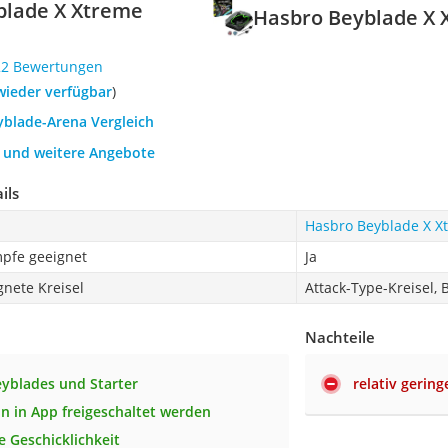
blade X Xtreme
Hasbro Beyblade X 
22 Bewertungen
 wieder verfügbar
)
yblade-Arena Vergleich
h und weitere Angebote
ils
Hasbro Beyblade X Xt
mpfe geeignet
Ja
nete Kreisel
Attack-Type-Kreisel, 
Nachteile
eyblades und Starter
relativ gering
n in App freigeschaltet werden
e Geschicklichkeit