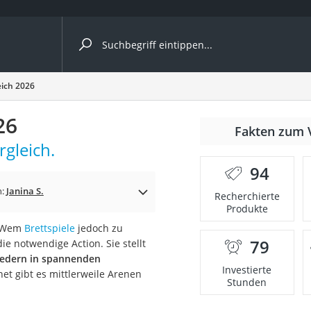
ergleiche nach Kategorie
eich 2026
Kameras
26
er
Fakten zum 
gleich.
94
der
n:
Janina S.
Recherchierte
Produkte
. Wem
Brettspiele
jedoch zu
79
ie notwendige Action. Sie stellt
iedern in spannenden
Investierte
net gibt es mittlerweile Arenen
Stunden