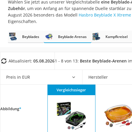
Wählen Sie jetzt aus unserer Vergleichstabelle
eine Beyblade
Babyphone
Zubehör
, um von Anfang an für spannende Duelle startklar zu
Treppenschutzgitt
August 2026 besonders das Modell
Hasbro Beyblade X Xtreme 
Eigenschaften.
Kindersitz ab 4 Ja
Kinderroller 3 Räd
Beyblades
Beyblade-Arenas
Kampfkreisel
Ferngesteuertes A
Kindersitz 15–36 k
Kinderfahrradhel
Aktualisiert:
05.08.2026
1 - 8 von 13:
Beste Beyblade-Arenen
im
Barfußschuhe Kin
Preis in EUR
Hersteller
Kinder-Mikroskop
Ferngesteuerter 
Vergleichssieger
Service
Abbildung
*