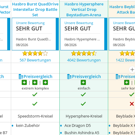
Hasbro Burst QuadDrive
Hasbro Hypersphere
Burst
Hasbro Beybl
Interstellar Drop Battle
Vertical Drop
Vector
Attack Ba
Set
Beystadium-Arena
Unsere Bewertung
Unsere Bewertung
Unsere Bewer
SEHR GUT
SEHR GUT
SEHR G
Hasbro Beyblade Burst QuadDrive Cosmic Vector
Hasbro Burst QuadDrive Interstellar Drop Battle Set
Hasbro Hypersphere Vertical Drop Beystadium-Arena
08/2026
08/2026
08/2026
en
567 Bewertungen
4042 Bewertungen
1422 Bewe
m
ch
Preis­vergleich
Preis­vergleich
Preis­v
extrem komplex
einfach
sehr ko
el
Speedstorm-Kreisel
Hypersphere-Kreisel
Beyblade X
•
•
•
kein Zubehör
Ace Dragon D5
Beyblade X K
•
•
e B7
Bushin Ashindra A5
Beyblade X 