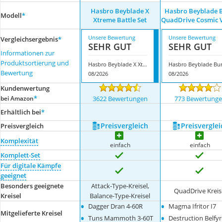
Hasbro Beyblade X
Hasbro Beyblade 
Modell
*
Xtreme Battle Set
QuadDrive Cosmic 
Unsere Bewertung
Unsere Bewertung
Vergleichsergebnis
*
SEHR GUT
SEHR GUT
Informationen zur
Produktsortierung und
Hasbro Beyblade X Xtreme Battle Set
Bewertung
08/2026
08/2026
Kundenwertung
*
bei Amazon
3622 Bewertungen
773 Bewertung
Erhältlich bei
*
Preis­vergleich
Preis­verglei
Preis­vergleich
Komplexität
einfach
einfach
Komplett-Set
Für digitale Kämpfe
geeignet
Besonders geeignete
Attack-Type-Kreisel,
QuadDrive Kreis
Kreisel
Balance-Type-Kreisel
•
•
Dagger Dran 4-60R
Magma Ifritor I7
Mitgelieferte Kreisel
•
•
Tuns Mammoth 3-60T
Destruction Belfyr