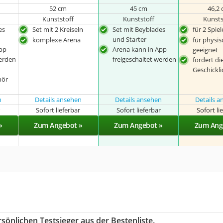
52 cm
45 cm
46,2
Kunststoff
Kunststoff
Kunsts
es
Set mit 2 Kreiseln
Set mit Beyblades
für 2 Spie
und Starter
komplexe Arena
für physi
pp
Arena kann in App
geeignet
werden
freigeschaltet werden
fördert di
Geschickli
hör
n
Details ansehen
Details ansehen
Details 
r
Sofort lieferbar
Sofort lieferbar
Sofort li
»
Zum Angebot »
Zum Angebot »
Zum Ang
sönlichen Testsieger aus der Bestenliste.