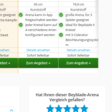
 cm
45 cm
74,9 cm
toff
Kunststoff
Kunststoff
ler geeignet
Arena kann in App
große Arena, für 3
Are
freigeschaltet werden
Spieler geeignet
frei
sche Kämpfe
jeder Kreisel kann auf
ideal für Beyblade X
4 verschiedene Arten
Kreisel
e
konfiguriert werden
mit X-Celerator
chkeit
Beschleunigungssyste
m
ansehen
Details ansehen
Details ansehen
eferbar
Sofort lieferbar
Sofort lieferbar
Sof
ebot »
Zum Angebot »
Zum Angebot »
Zu
Hat Ihnen dieser Beyblade-Arena
Vergleich gefallen?