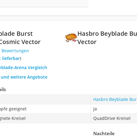
blade Burst
Hasbro Beyblade Bu
Cosmic Vector
Vector
3 Bewertungen
t lieferbar
)
yblade-Arena Vergleich
h und weitere Angebote
ils
Hasbro Beyblade Bur
mpfe geeignet
Ja
nete Kreisel
QuadDrive Kreisel
Nachteile