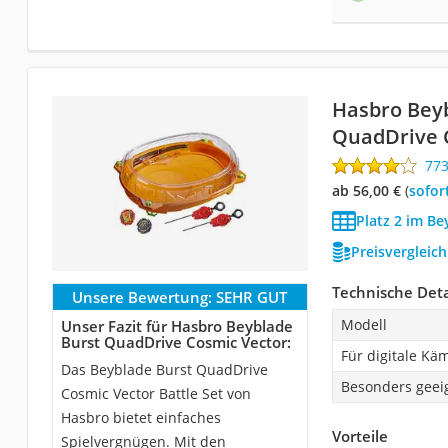
Hasbro Bey
QuadDrive 
77
ab 56,00 €
(
Sofor
Platz 2 im Be
Preisvergleic
Technische Deta
Unsere Bewertung:
SEHR GUT
Modell
Unser Fazit für Hasbro Beyblade
Burst QuadDrive Cosmic Vector:
Für digitale Kä
Das Beyblade Burst QuadDrive
Besonders geeig
Cosmic Vector Battle Set von
Hasbro bietet einfaches
Vorteile
Spielvergnügen. Mit den