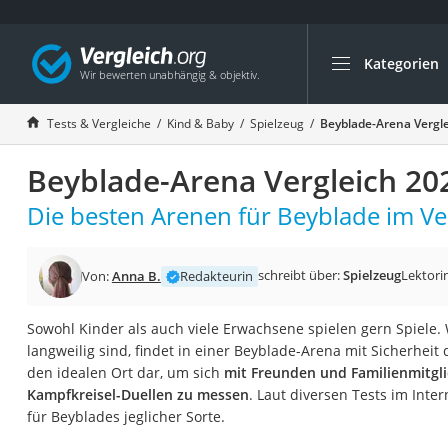
Kategorien
Die beliebtesten V
Kind & Baby
Tests & Vergleiche
Kind & Baby
Spielzeug
Beyblade-Arena Vergl
Babyphone mit 2 
Beyblade-Arena Vergleich 20
Walkie-Talkie Kind
Kindermatratzen
Die besten Arenen für Beyblade im Ver
Babywippe
Rollschuhe für Kin
schreibt über:
Spielzeug
Lektori
Von:
Anna B.
Redakteurin
Tischkicker
Sowohl Kinder als auch viele Erwachsene spielen gern Spiele
Laufrad
langweilig sind, findet in einer Beyblade-Arena mit Sicherheit d
Kinderschubkarre
den idealen Ort dar, um sich
mit Freunden und Familienmitgl
Kampfkreisel-Duellen zu messen
. Laut diversen Tests im Inter
Babyschlafsack
für Beyblades jeglicher Sorte.
Kinderuhr