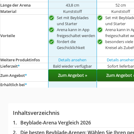
Länge der Arena
43,8 cm
52 cm
Material
Kunststoff
Kunststoff
Set mit Beyblades
Set mit Beyblad
und Starter
und Starter
Arena kann in App
Arena kann in A
Vorteile
freigeschaltet werden
freigeschaltet 
fördert die
besonders viele
Geschicklichkeit
Kreisel als Zube
Weitere Produktinfos
Details ansehen
Details ansehe
Lieferzeit
*
Bald wieder verfügbar
Sofort lieferba
Zum Angebot »
Zum Angebot 
Zum Angebot
*
Erhältlich bei
*
Inhaltsverzeichnis
Beyblade-Arena Vergleich 2026
Die besten Beyblade-Arenen:
Wählen Sie Ihren per