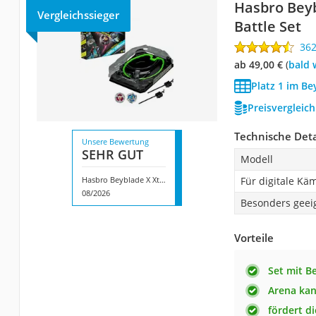
Hasbro Bey
Vergleichssieger
Battle Set
36
ab 49,00 €
(
Bald
Platz 1 im Be
Preisvergleic
Technische Deta
Unsere Bewertung
SEHR GUT
Modell
Hasbro Beyblade X Xtreme Battle Set
Für digitale Kä
08/2026
Besonders geeig
Vorteile
Set mit B
Arena kan
fördert di