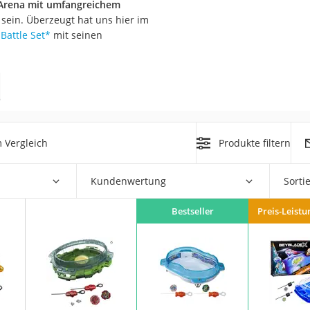
-Arena mit umfangreichem
 sein. Überzeugt hat uns hier im
er
Battle Set
*
mit seinen
hren
er
uto
g
m
 Vergleich
Produkte filtern
der
Kundenwertung
Sorti
Hubschrauber
Bestseller
Preis-Leistu