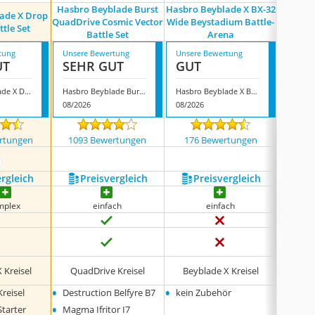
Hasbro Beyblade Burst
Hasbro Beyblade X BX-32
ade X Drop
Hasbro
QuadDrive Cosmic Vector
Wide Beystadium Battle-
ttle Set
Surg
Battle Set
Arena
tung
Unsere Bewertung
Unsere Bewertung
Unsere
UT
SEHR GUT
GUT
GUT
Hasbro Beyblade X Drop Attack Battle Set
Hasbro Beyblade Burst QuadDrive Cosmic Vector Battle Set
Hasbro Beyblade X BX-32 Wide Beystadium Battle-Arena
08/2026
08/2026
08/202
rtungen
1093 Bewertungen
176 Bewertungen
394
ehr anzeigen
ergleich
Preis­vergleich
Preis­vergleich
P
mplex
einfach
einfach
s
 Kreisel
QuadDrive Kreisel
Beyblade X Kreisel
Spee
•
•
•
reisel
Destruction Belfyre B7
kein Zubehör
kein 
•
Starter
Magma Ifritor I7