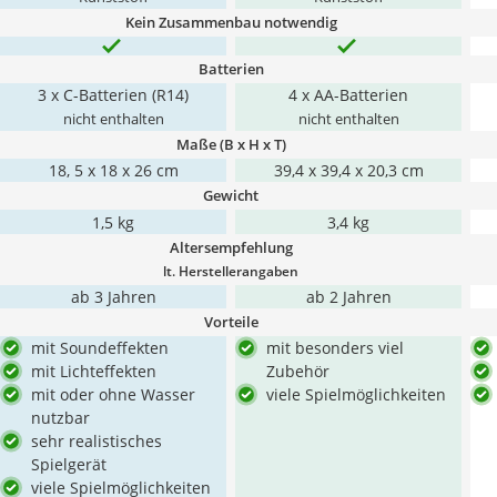
Kein Zusammenbau notwendig
Batterien
3 x C-Batterien (R14)
4 x AA-Batterien
nicht enthalten
nicht enthalten
Maße (B x H x T)
18, 5 x 18 x 26 cm
39,4 x 39,4 x 20,3 cm
Gewicht
1,5 kg
3,4 kg
Altersempfehlung
lt. Herstellerangaben
ab 3 Jahren
ab 2 Jahren
Vorteile
mit Soundeffekten
mit besonders viel
mit Lichteffekten
Zubehör
mit oder ohne Wasser
viele Spielmöglichkeiten
nutzbar
sehr realistisches
Spielgerät
viele Spielmöglichkeiten