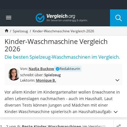
Die beliebtesten Vergleiche nach Kategorie
Vergleich
Kind & Baby
Babyphone mit 2 Kameras
Spielzeug
Kinder-Waschmaschine Vergleich 2026
Walkie-Talkie Kinder
Kindermatratzen
Kinder-Waschmaschine Vergleich
Babywippe
2026
Rollschuhe für Kinder
Die besten Spielzeug-Waschmaschinen im Vergleich.
Tischkicker
Laufrad
Von:
Nadja Buckow
Redakteurin
Kinderschubkarre
schreibt über:
Spielzeug
Babyschlafsack
Lektorin:
Monique B.
Kinderuhr
Babyphone
Vor allem Kinder im Kindergartenalter wollen Erwachsene in
Treppenschutzgitter
allen Lebenslagen nachmachen - auch im Haushalt. Laut
Kindersitz ab 4 Jahren
diversen Tests können Jungen und Mädchen mit einer
Kinderroller 3 Räder
Kinder-Waschmaschine spielerisch an Haushaltsaufgaben
Ferngesteuertes Auto
herangeführt werden. Die Haushalts-Spielgeräte und
Kindersitz 15–36 kg
Kinderküchen
gibt es
in verschiedenen Größen und aus den
1 - 2 von 9:
Beste Kinder-Waschmaschinen
im Vergleich