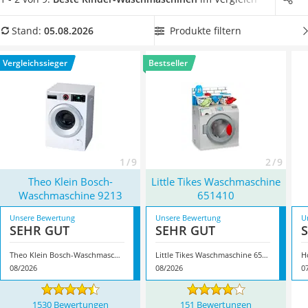
Barfußschuhe Kinder
Materialien Holz oder Kunststoff.
In unserer
Kinderfahrradhelm
Vergleichstabelle finden Sie Kinder-Waschmaschinen
mit
Produkte filtern
Stand:
05.08.2026
Kinder-Mikroskop
einer drehbaren Trommel
, um für einen möglichst
Ferngesteuerter Hubschrauber
authentisches Spielerlebnis zu sorgen. Überzeugt hat uns
Vergleichssieger
Bestseller
Service
hier im August 2026 besonders das Modell
Theo Klein Bosch-
Waschmaschine 9213
*
mit seinen Eigenschaften.
1 / 9
2 / 9
Theo Klein Bosch-
Little Tikes Waschmaschine
Waschmaschine 9213
651410
Unsere Bewertung
Unsere Bewertung
U
SEHR GUT
SEHR GUT
Theo Klein Bosch-Waschmaschine 9213
Little Tikes Waschmaschine 651410
H
08/2026
08/2026
0
1530 Bewertungen
151 Bewertungen