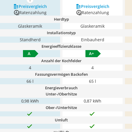
mehr anzeigen
Preis­vergleich
Preis­vergleich
Ratenzahlung
Ratenzahlung
Herdtyp
Glaskeramik
Glaskeramik
Installationstyp
Standherd
Einbauherd
Energieeffizienzklasse
A
A+
Anzahl der Kochfelder
4
4
Fassungsvermögen Backofen
66 l
65 l
Energieverbrauch
Unter-/Oberhitze
0,98 kWh
0,87 kWh
Ober-/Unterhitze
Umluft