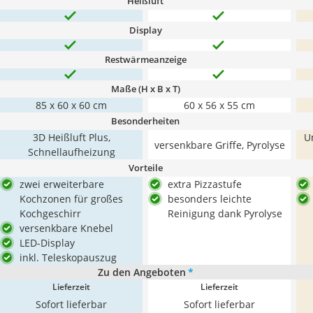
Heißluft
Display
Restwärmeanzeige
Maße (H x B x T)
85 x 60 x 60 cm
60 x 56 x 55 cm
Besonderheiten
3D Heißluft Plus,
Um
versenkbare Griffe, Pyrolyse
Schnellaufheizung
Vorteile
zwei erweiterbare
extra Pizzastufe
Kochzonen für großes
besonders leichte
Kochgeschirr
Reinigung dank Pyrolyse
versenkbare Knebel
LED-Display
inkl. Teleskopauszug
Zu den Angeboten
*
Lieferzeit
Lieferzeit
Sofort lieferbar
Sofort lieferbar