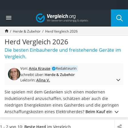
Die beliebtesten Vergleiche nach Kategorie
Vergleich
Haushalt
Wassersprudler
Herde & Zubehör
Herd Vergleich 2026
Zentralstaubsauger
Brotbackautomat
Herd Vergleich 2026
Wischroboter
Die besten Einbauherde und freistehende Geräte im
Wäschespinne
Vergleich.
Industriestaubsauger
Spülmaschinentabs
Von:
Anja Krause
Redakteurin
Akku-Staubsauger
schreibt über:
Herde & Zubehör
Eierkocher
Lektorin:
Alina V.
AEG-Waschmaschine
Saug-Wisch-Roboter
Sie spielen mit dem Gedanken sich einen modernen
Handstaubsauger
Induktionsherd anzuschaffen, schätzen aber auch die
Milchaufschäumer
niedrigen Energiekosten eines Gasherdes und die geringen
Kondenstrockner
Anschaffungskosten eines Elektroherdes?
Beim Kauf einer
Reiskocher
Kochgelegenheit für Ihre Küche haben Sie die Qual der Wahl
.
Heißwasserspender
Finden Sie in unserer Test- und Vergleichstabelle ein Gerät
1 - 2 von 10:
Beste Herd
im Vergleich