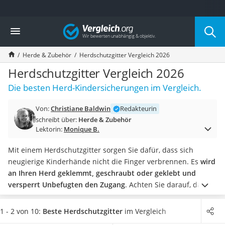
Die beliebtesten Vergleiche nach Kategorie
Vergleich
Haushalt
Wassersprudler
Herde & Zubehör
Herdschutzgitter Vergleich 2026
Zentralstaubsauger
Brotbackautomat
Herdschutzgitter Vergleich 2026
Wischroboter
Die besten Herd-Kindersicherungen im Vergleich.
Wäschespinne
Industriestaubsauger
Von:
Christiane Baldwin
Redakteurin
Spülmaschinentabs
schreibt über:
Herde & Zubehör
Akku-Staubsauger
Lektorin:
Monique B.
Eierkocher
AEG-Waschmaschine
Mit einem Herdschutzgitter sorgen Sie dafür, dass sich
Saug-Wisch-Roboter
neugierige Kinderhände nicht die Finger verbrennen. Es
wird
Handstaubsauger
an Ihren Herd geklemmt, geschraubt oder geklebt und
Milchaufschäumer
versperrt Unbefugten den Zugang
. Achten Sie darauf, dass
Kondenstrockner
nicht alle Gitter mit einem Gasherd kompatibel sind. Das
Reiskocher
empfehlen auch viele Herdschutzgitter-Tests im Internet.
1 - 2 von 10:
Beste Herdschutzgitter
im Vergleich
Heißwasserspender
Spülmaschinenfeste, abnehmbare Modelle
lassen sich