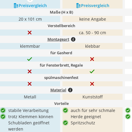
mehr anzeigen
Preis­vergleich
Preis­vergleich
Maße (H x B)
20 x 101 cm
keine Angabe
Verstellbereich
ca. 50 - 90 cm
Montageart
klemmbar
klebbar
für Gasherd
für Fensterbrett, Regale
spülmaschinenfest
Material
Metall
Kunststoff
Vorteile
stabile Verarbeitung
auch für sehr schmale
trotz Klemmen können
Herde geeignet
Schubladen geöffnet
Spritzschutz
werden