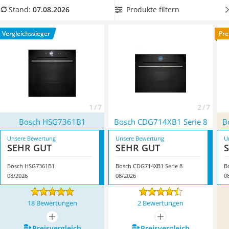
Tierhaarstaubsauger
Progammeinstellungen
aus unserer Vergleichstabelle zu
Produkte filtern
Stand:
07.08.2026
Ecovacs-Saugroboter
wählen. Überzeugt hat uns hier im August 2026 besonders
Nespresso-Maschine
das Modell
Bosch HSG7361B1
*
mit seinen Eigenschaften.
Vergleichssieger
Pre
Messerschärfer
Service
1 / 7
2 / 7
Bosch HSG7361B1
Bosch CDG714XB1 Serie 8
B
Unsere Bewertung
Unsere Bewertung
U
SEHR GUT
SEHR GUT
Bosch HSG7361B1
Bosch CDG714XB1 Serie 8
B
08/2026
08/2026
0
18 Bewertungen
2 Bewertungen
mehr anzeigen
mehr anzeigen
Preis­vergleich
Preis­vergleich