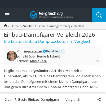
Die beliebtesten Vergleiche nach Kategorie
Vergleich
Haushalt
Wassersprudler
Herde & Zubehör
Einbau-Dampfgarer Vergleich 2026
Zentralstaubsauger
Brotbackautomat
Einbau-Dampfgarer Vergleich 2026
Wischroboter
Die besten Einbau-Dampfbacköfen im Vergleich.
Wäschespinne
Industriestaubsauger
Von:
Anja Krause
Redakteurin
Spülmaschinentabs
schreibt über:
Herde & Zubehör
Akku-Staubsauger
Lektorin:
Monique B.
Eierkocher
AEG-Waschmaschine
Es gibt kaum eine gesündere Art, Ihre Mahlzeiten
Saug-Wisch-Roboter
zubereiten, als mit Hilfe eines Dampfgarers.
Viele Menschen
Handstaubsauger
testen das Dampfgaren mit einem kleinen Dampfgarer aus
Milchaufschäumer
und gehen direkt zu einem Einbau-Dampfgarer über, sobald
Kondenstrockner
Sie auf den Geschmack gekommen sind.
Wenn Sie
Reiskocher
regelmäßig Mahlzeiten für mehrere Personen zubereiten,
1 - 2 von 7:
Beste Einbau-Dampfgarer
im Vergleich
Heißwasserspender
dann empfehlen wir Ihnen, jetzt einen Dampfgarer
mit vielen