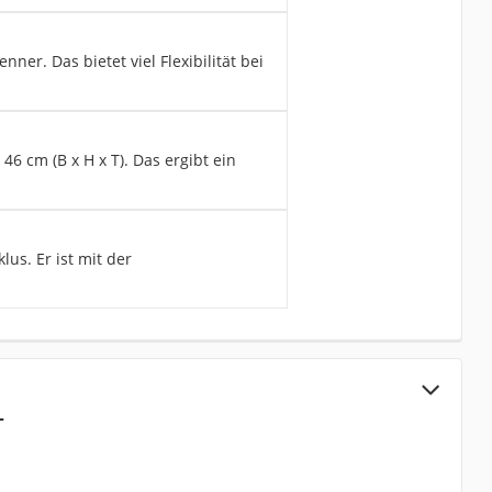
er. Das bietet viel Flexibilität bei
 cm (B x H x T). Das ergibt ein
us. Er ist mit der
L