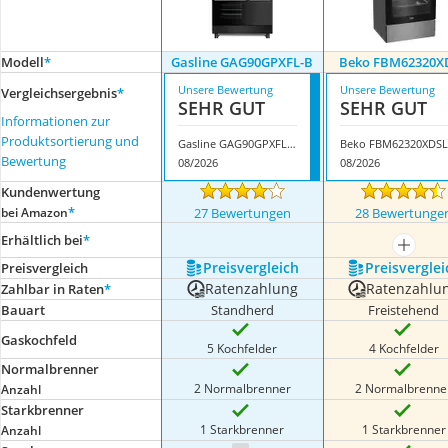
Modell
*
Gasline GAG90GPXFL-B
Beko FBM62320X
Unsere Bewertung
Unsere Bewertung
Vergleichsergebnis
*
SEHR GUT
SEHR GUT
Informationen zur
Produktsortierung und
Gasline GAG90GPXFL-B
Beko FBM62320XDSL
Bewertung
08/2026
08/2026
Kundenwertung
*
bei Amazon
27 Bewertungen
28 Bewertunge
Erhältlich bei
*
mehr a
Preis­vergleich
Preis­verglei
Preis­vergleich
Ratenzahlung
Ratenzahlu
Zahlbar in Raten
*
Bauart
Standherd
Freistehend
Gaskochfeld
5 Kochfelder
4 Kochfelder
Normalbrenner
2 Normalbrenner
2 Normalbrenne
Anzahl
Starkbrenner
1 Starkbrenner
1 Starkbrenner
Anzahl