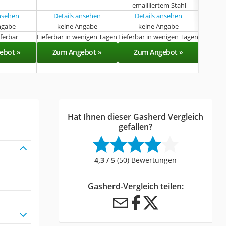
emailliertem Stahl
ansehen
Details ansehen
Details ansehen
Det
ngabe
keine Angabe
keine Angabe
eferbar
Lieferbar in wenigen Tagen
Lieferbar in wenigen Tagen
Sof
ebot »
Zum Angebot »
Zum Angebot »
Zu
Hat Ihnen dieser Gasherd Vergleich
gefallen?
4,3 / 5
(50) Bewertungen
Gasherd-Vergleich teilen: