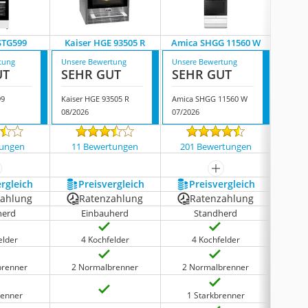
STG599
Kaiser HGE 93505 R
Amica SHGG 11560 W
Amica 
tung
Unsere Bewertung
Unsere Bewertung
Unsere
UT
SEHR GUT
SEHR GUT
GUT
99
Kaiser HGE 93505 R
Amica SHGG 11560 W
08/2026
07/2026
07/202
tungen
11 Bewertungen
201 Bewertungen
38 
ehr anzeigen
mehr anzeigen
ergleich
Preis­vergleich
Preis­vergleich
P
zahlung
Ratenzahlung
Ratenzahlung
R
herd
Einbauherd
Standherd
elder
4 Kochfelder
4 Kochfelder
4
brenner
2 Normalbrenner
2 Normalbrenner
2 N
renner
1 Starkbrenner
1 