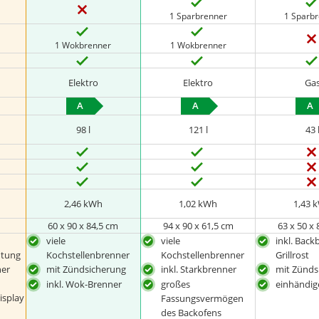
1 Sparbrenner
1 Sparb
1 Wokbrenner
1 Wokbrenner
Elektro
Elektro
Ga
A
A
A
98 l
121 l
43 
2,46 kWh
1,02 kWh
1,43 
m
‎60 x 90 x 84,5 cm
94 x 90 x 61,5 cm
63 x 50 x
viele
viele
inkl. Back
htung
Kochstellenbrenner
Kochstellenbrenner
Grillrost
her
mit Zündsicherung
inkl. Starkbrenner
mit Zünds
inkl. Wok-Brenner
großes
einhändi
isplay
Fassungsvermögen
des Backofens