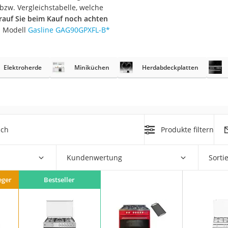
er
bzw. Vergleichstabelle, welche
auf Sie beim Kauf noch achten
s Modell
Gasline GAG90GPXFL-B
*
Elektroherde
Miniküchen
Herdabdeckplatten
er
ger
ter
ich
Produkte filtern
ne
Kundenwertung
Sorti
eger
Bestseller