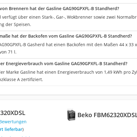
 von Brennern hat der Gasline GAG90GPXFL-B Standherd?
verfügt über einen Stark-, Gar-, Wokbrenner sowie zwei Normalbrenn
ng der Speisen.
maße hat der Backofen vom Gasline GAG90GPXFL-B Standherd?
AG90GPXFL-B Gasherd hat einen Backofen mit den Maßen 44 x 33 x 46
on 71 l.
 der Energieverbrauch vom Gasline GAG90GPXFL-B Standherd?
er Marke Gasline hat einen Energieverbrauch von 1,49 kWh pro Zykl
zklasse A zertifiziert.
2320XDSL
Beko FBM62320XDS
 Bewertungen
ort lieferbar
)