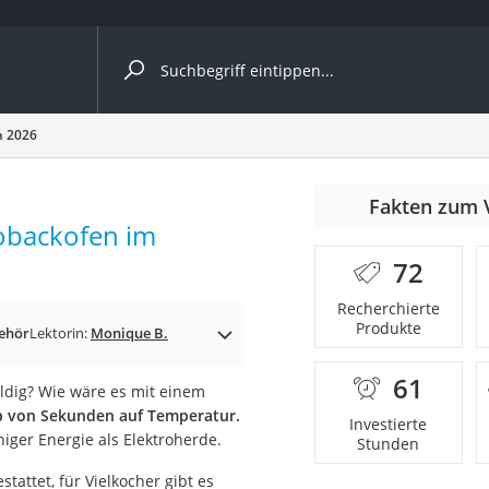
ergleiche nach Kategorie
h 2026
r
Fakten zum 
robackofen im
72
Recherchierte
Produkte
ger
ehör
Lektorin:
Monique B.
s
61
uldig? Wie wäre es mit einem
b von Sekunden auf Temperatur.
Investierte
ger Energie als Elektroherde.
Stunden
ne
stattet, für Vielkocher gibt es