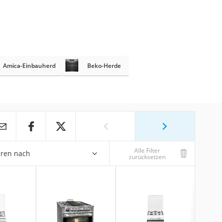
Amica-Einbauherd
Beko-Herde
Alle Filter
eren nach
zurücksetzen