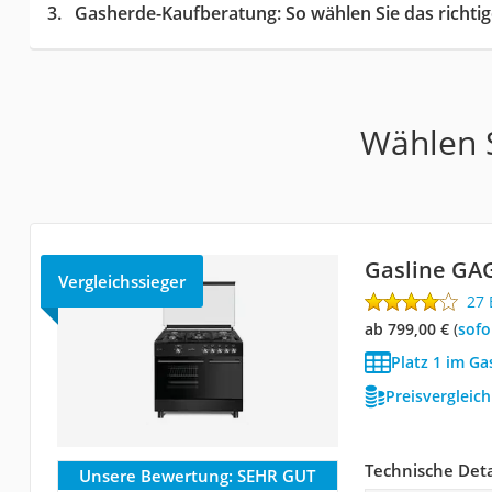
Gasherde-Kaufberatung
: So wählen Sie das richt
Wählen S
Gasline GA
Vergleichssieger
27
ab 799,00 €
(
Sof
Platz 1 im Ga
Preisvergleic
Technische Deta
Unsere Bewertung:
SEHR GUT