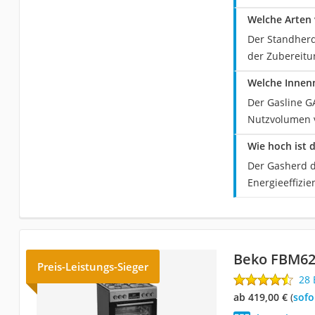
Welche Arten
Der Standherd 
der Zubereitu
Welche Innen
Der Gasline G
Nutzvolumen v
Wie hoch ist
Der Gasherd d
Energieeffizien
Beko FBM6
Preis-Leistungs-Sieger
28
ab 419,00 €
(
Sof