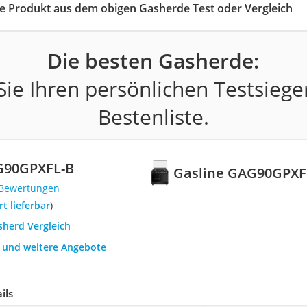
ige Produkt aus dem obigen Gasherde Test oder Vergleich
Die besten Gasherde:
ie Ihren persönlichen Testsiege
Bestenliste.
G90GPXFL-B
Gasline GAG90GPXF
 Bewertungen
ort lieferbar
)
sherd Vergleich
h und weitere Angebote
ils