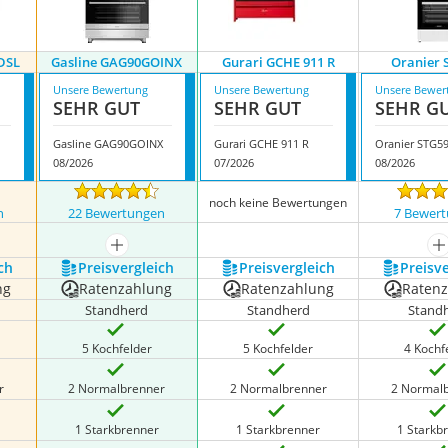
DSL
Gasline GAG90GOINX
Gurari GCHE 911 R
Oranier 
Unsere Bewertung
Unsere Bewertung
Unsere Bewer
SEHR GUT
SEHR GUT
SEHR G
Gasline GAG90GOINX
Gurari GCHE 911 R
Oranier STG5
08/2026
07/2026
08/2026
noch keine Bewertungen
n
22 Bewertungen
7 Bewer
nzeigen
mehr anzeigen
m
ch
Preis­vergleich
Preis­vergleich
Preis­v
ng
Ratenzahlung
Ratenzahlung
Raten
Standherd
Standherd
Stand
5 Kochfelder
5 Kochfelder
4 Kochf
r
2 Normalbrenner
2 Normalbrenner
2 Normal
1 Starkbrenner
1 Starkbrenner
1 Starkb