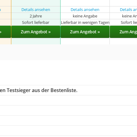
n
Details ansehen
Details ansehen
Details 
2 Jahre
keine Angabe
keine A
r
Sofort lieferbar
Lieferbar in wenigen Tagen
Sofort li
»
Zum Angebot »
Zum Angebot »
Zum Ang
n Testsieger aus der Bestenliste.