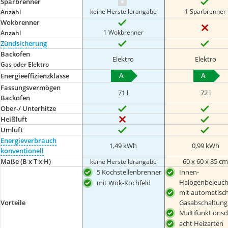
Sparbrenner
keine Herstellerangabe
1 Sparbrenner
Anzahl
Wokbrenner
1 Wokbrenner
Anzahl
Zündsicherung
Backofen
Elektro
Elektro
Gas oder Elektro
A
A
Energieeffizienzklasse
Fassungsvermögen
71 l
72 l
Backofen
Ober-/ Unterhitze
Heißluft
Umluft
Energieverbrauch
1,49 kWh
0,99 kWh
konventionell
Maße (B x T x H)
60 x 60 x 85 c
keine Herstellerangabe
5 Kochstellenbrenner
Innen-
Halogenbeleuc
mit Wok-Kochfeld
mit automatisc
Vorteile
Gasabschaltung
Multifunktionsd
acht Heizarten