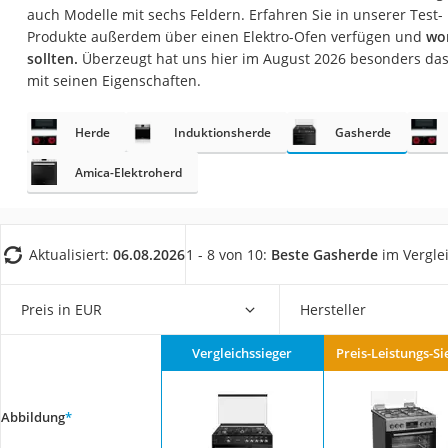
Saug-Wisch-Robot
auch Modelle mit sechs Feldern. Erfahren Sie in unserer Test- 
Produkte außerdem über einen Elektro-Ofen verfügen und
wor
Handstaubsauger
sollten.
Überzeugt hat uns hier im August 2026 besonders da
Milchaufschäumer
mit seinen Eigenschaften.
Kondenstrockner
Herde
Induktionsherde
Gasherde
Reiskocher
Amica-Elektroherd
Heißwasserspend
Tierhaarstaubsau
Ecovacs-Saugrobo
Aktualisiert:
06.08.2026
1 - 8 von 10:
Beste Gasherde
im Vergle
Nespresso-Maschi
Messerschärfer
Preis in EUR
Hersteller
Service
Vergleichssieger
Preis-Leistungs-Si
Abbildung
*