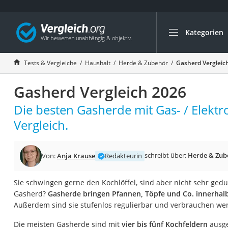
Kategorien
Die beliebtesten V
Haushalt
Tests & Vergleiche
Haushalt
Herde & Zubehör
Gasherd Vergleic
Wassersprudler
Gasherd Vergleich 2026
Zentralstaubsauge
Brotbackautomat
Die besten Gasherde mit Gas- / Elekt
Wischroboter
Vergleich.
Wäschespinne
Industriestaubsau
schreibt über:
Herde & Zub
Von:
Anja Krause
Redakteurin
Spülmaschinentab
Sie schwingen gerne den Kochlöffel, sind aber nicht sehr ged
Akku-Staubsauger
Gasherd?
Gasherde bringen Pfannen, Töpfe und Co. innerhal
Eierkocher
Außerdem sind sie stufenlos regulierbar und verbrauchen weni
AEG-Waschmaschi
Die meisten Gasherde sind mit
vier bis fünf Kochfeldern
ausge