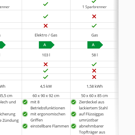
renner
1 Sparbrenner
1 
s
Elektro / Gas
Gas
A
A
l
103 l
58 l
kWh
4,5 kW
1,58 kWh
 85,5 cm
60 x 90 x 92 cm
50 x 60 x 85 cm
‎60
blech und
mit 8
Zierdeckel aus
ein
Betriebsfunktionen
lackiertem Stahl
mit
icherung
mit ergonomischen
auf Flüssiggas
Koc
Griffen
umrüstbar
ge Zündung
Gla
einstellbare Flammen
abnehmbarer
Topfträger aus