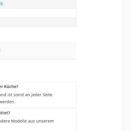
-B
t
er Küche?
d ist sonst an jeder Seite
 werden.
ttet?
Andere Modelle aus unserem