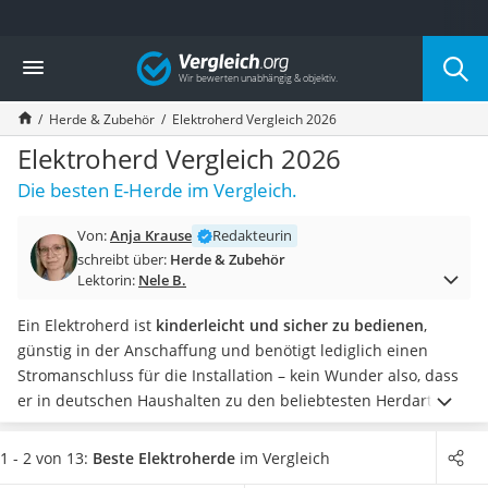
Die beliebtesten Vergleiche nach Kategorie
Vergleich
Haushalt
Wassersprudler
Herde & Zubehör
Elektroherd Vergleich 2026
Zentralstaubsauger
Brotbackautomat
Elektroherd Vergleich 2026
Wischroboter
Die besten E-Herde im Vergleich.
Wäschespinne
Industriestaubsauger
Von:
Anja Krause
Redakteurin
Spülmaschinentabs
schreibt über:
Herde & Zubehör
Akku-Staubsauger
Lektorin:
Nele B.
Eierkocher
AEG-Waschmaschine
Ein Elektroherd ist
kinderleicht und sicher zu bedienen
,
Saug-Wisch-Roboter
günstig in der Anschaffung und benötigt lediglich einen
Handstaubsauger
Stromanschluss für die Installation – kein Wunder also, dass
Milchaufschäumer
er in deutschen Haushalten zu den beliebtesten Herdarten
Kondenstrockner
gehört.
Wählen Sie aus unserer Test- und Vergleichstabelle
Reiskocher
ein Standgerät, wenn Sie Ihren Herd frei in der Küche
1 - 2 von 13:
Beste Elektroherde
im Vergleich
Heißwasserspender
platzieren möchten oder einen
Einbauherd, der sich nahtlos