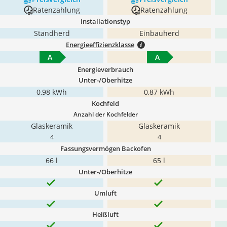
Ratenzahlung
Ratenzahlung
Installationstyp
Standherd
Einbauherd
Energieeffizienzklasse
A
A
Energieverbrauch
Unter-/Oberhitze
0,98 kWh
0,87 kWh
Kochfeld
Anzahl der Kochfelder
Glaskeramik
Glaskeramik
4
4
Fassungsvermögen Backofen
66 l
65 l
Unter-/Oberhitze
Umluft
Heißluft