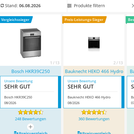
Tierhaarstaubsauger
in Ihre Küchenzeile integrieren lässt
. Überzeugt hat uns hier
Produkte filtern
Stand:
06.08.2026
Ecovacs-Saugroboter
im August 2026 besonders das Modell
Bosch HKR39C250
*
mit
Nespresso-Maschine
seinen Eigenschaften.
Vergleichssieger
Preis-Leistungs-Sieger
Bes
Messerschärfer
Service
1 / 13
2 / 13
Bosch HKR39C250
Bauknecht ‎HEKO 466 Hydro
B
Unsere Bewertung
Unsere Bewertung
U
SEHR GUT
SEHR GUT
Bosch HKR39C250
Bauknecht ‎HEKO 466 Hydro
B
08/2026
08/2026
0
248 Bewertungen
360 Bewertungen
mehr anzeigen
Preis­vergleich
Preis­vergleich