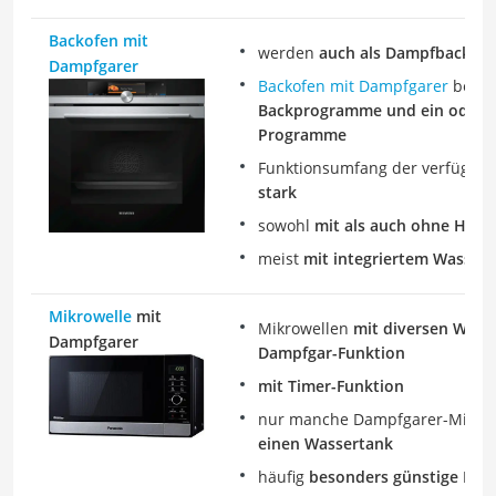
Backofen mit
werden
auch als Dampfbackofe
Dampfgarer
Backofen mit Dampfgarer
besit
Backprogramme und ein oder 
Programme
Funktionsumfang der verfügba
stark
sowohl
mit als auch ohne Herd 
meist
mit integriertem Wasser
Mikrowelle
mit
Mikrowellen
mit diversen Wär
Dampfgarer
Dampfgar-Funktion
mit Timer-Funktion
nur manche Dampfgarer-Mikro
einen Wassertank
häufig
besonders günstige Ko