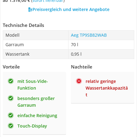
ab 1.316,00 €
(
Sofort lieferbar
)
Preisvergleich und weitere Angebote
Technische Details
Modell
Aeg TP9SB82WAB
Garraum
70 l
Wassertank
0,95 l
Vorteile
Nachteile
mit Sous-Vide-
relativ geringe
Funktion
Wassertankkapazitä
t
besonders großer
Garraum
einfache Reinigung
Touch-Display