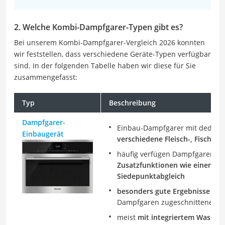
2. Welche Kombi-Dampfgarer-Typen gibt es?
Bei unserem Kombi-Dampfgarer-Vergleich 2026 konnten
wir feststellen, dass verschiedene Geräte-Typen verfügbar
sind. In der folgenden Tabelle haben wir diese für Sie
zusammengefasst:
Typ
Beschreibung
Dampfgarer-
Einbau-Dampfgarer mit dedizi
Einbaugerät
verschiedene Fleisch-, Fisch- 
häufig verfügen Dampfgarer-Ei
Zusatzfunktionen wie einen a
Siedepunktabgleich
besonders gute Ergebnisse
durc
Dampfgaren zugeschnittene Ba
meist
mit integriertem Wasser