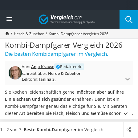
Die beliebtesten Vergleiche nach Kategorie
Vergleich
Haushalt
Wassersprudler
Herde & Zubehör
Kombi-Dampfgarer Vergleich 2026
Zentralstaubsauger
Brotbackautomat
Kombi-Dampfgarer Vergleich 2026
Wischroboter
Die besten Kombidampfgarer im Vergleich.
Wäschespinne
Industriestaubsauger
Von:
Anja Krause
Redakteurin
Spülmaschinentabs
schreibt über:
Herde & Zubehör
Akku-Staubsauger
Lektorin:
Janina S.
Eierkocher
AEG-Waschmaschine
Sie kochen leidenschaftlich gerne,
möchten aber auf Ihre
Saug-Wisch-Roboter
Linie achten und sich gesünder ernähren
? Dann ist ein
Handstaubsauger
Kombi-Dampfgarer genau das Richtige für Sie. Mit Geräten
Milchaufschäumer
dieser Art
bereiten Sie Fisch, Fleisch und Gemüse schonend
Kondenstrockner
und ohne zusätzliches Fett zu
.
Darüber hinaus überzeugen
Reiskocher
die Produkte durch weitere einstellbare Zubereitungsarten.
1 - 2 von 7:
Beste Kombi-Dampfgarer
im Vergleich
Heißwasserspender
So sind Kombi-Dampfgarer als Backofen oder Mikrowelle