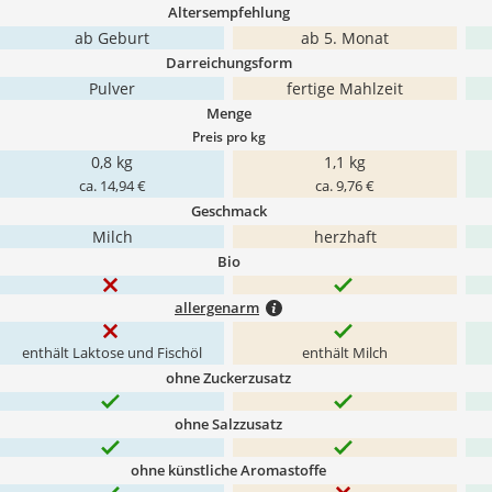
Altersempfehlung
ab Geburt
ab 5. Monat
Darreichungsform
Pulver
fertige Mahlzeit
Menge
Preis pro kg
0,8 kg
1,1 kg
ca. 14,94 €
ca. 9,76 €
Geschmack
Milch
herzhaft
Bio
allergenarm
enthält Laktose und Fischöl
enthält Milch
ohne Zuckerzusatz
ohne Salzzusatz
ohne künstliche Aromastoffe