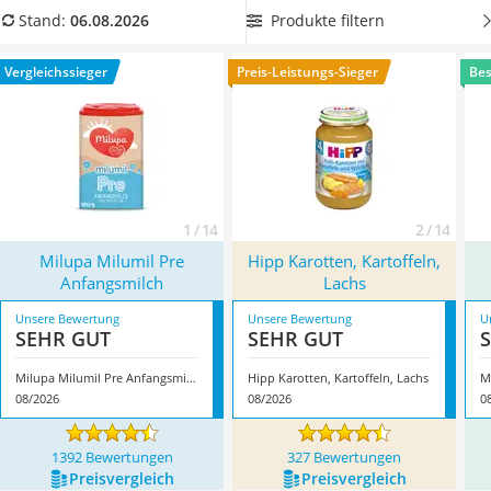
Kinderfahrradhelm
So können Sie den ersten Test mit einer Mahlzeit machen,
Produkte filtern
Stand:
06.08.2026
Barfußschuhe Kinder
von der Sie sicher sind, dass Sie Ihrem Baby gut tut.
Kinder-Mikroskop
Überzeugt hat uns hier im August 2026 besonders das
Vergleichssieger
Preis-Leistungs-Sieger
Bes
Ferngesteuerter Hubschrauber
Modell
Milupa Milumil Pre Anfangsmilch
*
mit seinen
Service
Eigenschaften.
1 / 14
2 / 14
Milupa Milumil Pre
Hipp Karotten, Kartoffeln,
Anfangsmilch
Lachs
Unsere Bewertung
Unsere Bewertung
U
SEHR GUT
SEHR GUT
Milupa Milumil Pre Anfangsmilch
Hipp Karotten, Kartoffeln, Lachs
M
08/2026
08/2026
0
1392 Bewertungen
327 Bewertungen
Preis­vergleich
Preis­vergleich