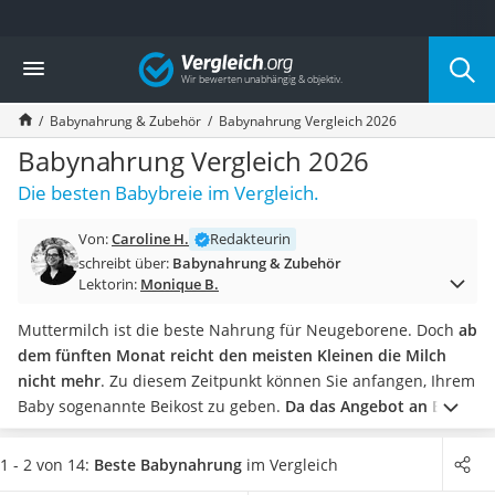
Die beliebtesten Vergleiche nach Kategorie
Vergleich
Kind & Baby
Babyphone mit 2 Kameras
Babynahrung & Zubehör
Babynahrung Vergleich 2026
Walkie-Talkie Kinder
Kindermatratzen
Babynahrung Vergleich 2026
Babywippe
Die besten Babybreie im Vergleich.
Rollschuhe für Kinder
Tischkicker
Von:
Caroline H.
Redakteurin
Laufrad
schreibt über:
Babynahrung & Zubehör
Kinderschubkarre
Lektorin:
Monique B.
Babyschlafsack
Kinderuhr
Muttermilch ist die beste Nahrung für Neugeborene. Doch
ab
Babyphone
dem fünften Monat reicht den meisten Kleinen die Milch
Treppenschutzgitter
nicht mehr
. Zu diesem Zeitpunkt können Sie anfangen, Ihrem
Kindersitz ab 4 Jahren
Baby sogenannte Beikost zu geben.
Da das Angebot an Baby-
Kinderroller 3 Räder
Gläschen jedoch sehr groß ist, fällt die Entscheidung schwer.
Ferngesteuertes Auto
Unser Babynahrung-Vergleich kann helfen!
Hier haben wir
1 - 2 von 14:
Beste Babynahrung
im Vergleich
Kindersitz 15–36 kg
die Beikost verschiedener Marken miteinander verglichen.