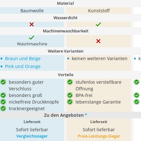
Material
Baumwolle
Kunststoff
Wasserdicht
Machinenwaschbarkeit
Waschmaschine
Weitere Varianten
•
•
•
Braun und Beige
keinen weiteren Varianten
k
•
Pink und Orange
Vorteile
besonders guter
stufenlos verstellbare
Verschluss
Öffnung
besonders groß
BPA-frei
nickelfreie Druckknöpfe
lebenslange Garantie
trocknergeeignet
Zu den Angeboten
*
Lieferzeit
Lieferzeit
Sofort lieferbar
Sofort lieferbar
Vergleichssieger
Preis-Leistungs-Sieger