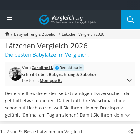
Die beliebtesten Vergleiche nach Kategorie
Vergleich
Kind & Baby
Babyphone mit 2 Kameras
Babynahrung & Zubehör
Lätzchen Vergleich 2026
Walkie-Talkie Kinder
Kindermatratzen
Lätzchen Vergleich 2026
Babywippe
Die besten Babylatze im Vergleich.
Rollschuhe für Kinder
Tischkicker
Von:
Caroline H.
Redakteurin
Laufrad
schreibt über:
Babynahrung & Zubehör
Kinderschubkarre
Lektorin:
Monique B.
Babyschlafsack
Kinderuhr
Der erste Brei, die ersten selbstständigen Essversuche – da
Babyphone
geht oft etwas daneben. Dabei läuft Ihre Waschmaschine
Treppenschutzgitter
schon auf Hochtouren, weil Sie Ihren kleinen Dreckspatz
Kindersitz ab 4 Jahren
gefühlt fünfmal am Tag umziehen? Damit Sie Ihren kleinen
Kinderroller 3 Räder
Schatz
nicht auch noch nach jeder Mahlzeit neu einkleiden
Ferngesteuertes Auto
müssen, verwenden Sie zum
Schutz der Kleidung ein
1 - 2 von 9:
Beste Lätzchen
im Vergleich
Kindersitz 15–36 kg
Lätzchen
.
Aber auch Lätzchen müssen gereinigt werden.