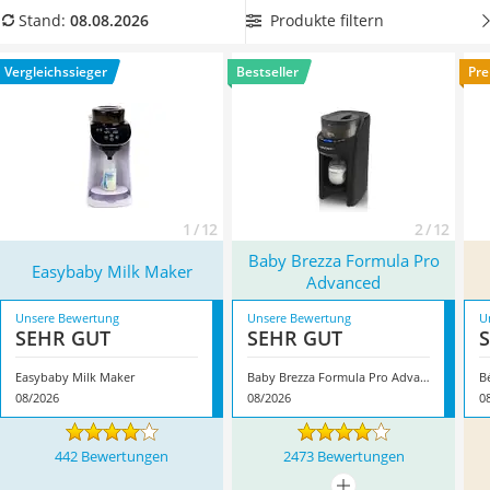
Kinderfahrradhelm
einschalten zu müssen. Auch dafür gibt es eine Lösung:
Produkte filtern
Stand:
08.08.2026
Barfußschuhe Kinder
Nachtlicht
. Wählen Sie jetzt aus unserem Flaschenzubereiter-
Kinder-Mikroskop
Vergleich ein
Modell mit integrierter Beleuchtung
. Überzeugt
Vergleichssieger
Bestseller
Pre
Ferngesteuerter Hubschrauber
hat uns hier im August 2026 besonders das Modell
Easybaby
Service
Milk Maker
*
mit seinen Eigenschaften.
1 / 12
2 / 12
Baby Brezza Formula Pro
Easybaby Milk Maker
Advanced
Unsere Bewertung
Unsere Bewertung
U
SEHR GUT
SEHR GUT
Easybaby Milk Maker
Baby Brezza Formula Pro Advanced
B
08/2026
08/2026
0
442 Bewertungen
2473 Bewertungen