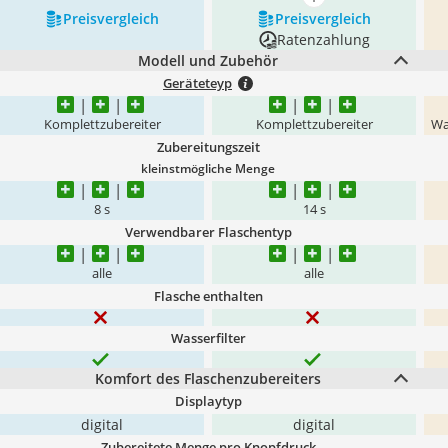
mehr anzeigen
Preis­vergleich
Preis­vergleich
Ratenzahlung
Modell und Zubehör
Geräteteyp
Komplettzubereiter
Komplettzubereiter
Wa
Zubereitungszeit
kleinstmögliche Menge
8 s
14 s
Verwendbarer Flaschentyp
alle
alle
Flasche enthalten
Wasserfilter
Komfort des Flaschenzubereiters
Displaytyp
digital
digital
Zubereitete Menge pro Knopfdruck