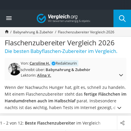
Die beliebtesten Vergleiche nach Kategorie
Vergleich
Kind & Baby
Babyphone mit 2 Kameras
Babynahrung & Zubehör
Flaschenzubereiter Vergleich 2026
Walkie-Talkie Kinder
Kindermatratzen
Flaschenzubereiter Vergleich 2026
Babywippe
Die besten Babyflaschen-Zubereiter im Vergleich.
Rollschuhe für Kinder
Tischkicker
Von:
Caroline H.
Redakteurin
Laufrad
schreibt über:
Babynahrung & Zubehör
Kinderschubkarre
Lektorin:
Alina V.
Babyschlafsack
Kinderuhr
Wenn der Nachwuchs Hunger hat, gilt es, schnell zu handeln.
Babyphone
Mit einem Flaschenzubereiter steht das
fertige Fläschchen im
Treppenschutzgitter
Handumdrehen auch im Halbschlaf
parat. Insbesondere
Kindersitz ab 4 Jahren
nachts ist das wichtig, haben Tests im Internet gezeigt, denn
Kinderroller 3 Räder
der süße Racker soll möglichst nicht den gesamten Haushalt
Ferngesteuertes Auto
aufwecken.
Steht der Flaschenzubereiter mit im
1 - 2 von 12:
Beste Flaschenzubereiter
im Vergleich
Kindersitz 15–36 kg
Schlafzimmer, kann es unangenehm sein, das Licht