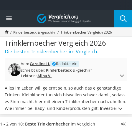
Die beliebtesten Vergleiche nach Kategorie
Vergleich
Kind & Baby
Babyphone mit 2 Kameras
Kinderbesteck & -geschirr
Trinklernbecher Vergleich 2026
Walkie-Talkie Kinder
Kindermatratzen
Trinklernbecher Vergleich 2026
Babywippe
Die besten Trinklernbecher im Vergleich.
Rollschuhe für Kinder
Tischkicker
Von:
Caroline H.
Redakteurin
Laufrad
schreibt über:
Kinderbesteck & -geschirr
Kinderschubkarre
Lektorin:
Alina V.
Babyschlafsack
Kinderuhr
Alles im Leben will gelernt sein, so auch das eigenständige
Babyphone
Trinken. Kleinkinder tun sich bisweilen schwer damit, sodass
Treppenschutzgitter
es Sinn macht, hier mit einem Trinklernbecher nachzuhelfen.
Kindersitz ab 4 Jahren
Wie immer bei Baby- und Kinderprodukten gilt:
Investieren
Kinderroller 3 Räder
Sie lieber etwas mehr und achten Sie darauf, dass die
Ferngesteuertes Auto
Becher frei von Schadstoffen und Weichmachern sind.
Einige
1 - 2 von 10:
Beste Trinklernbecher
im Vergleich
Kindersitz 15–36 kg
Trinkbecher können Sie übrigens
bedenkenlos in die