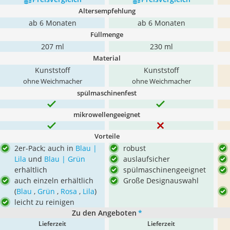
Altersempfehlung
ab 6 Monaten
ab 6 Monaten
Füllmenge
207 ml
230 ml
Material
Kunststoff
Kunststoff
ohne Weichmacher
ohne Weichmacher
spülmaschinenfest
mikrowellengeeignet
Vorteile
2er-Pack; auch in
Blau |
robust
Lila
und
Blau | Grün
auslaufsicher
erhältlich
spülmaschinengeeignet
auch einzeln erhältlich
Große Designauswahl
(
Blau
,
Grün
,
Rosa
,
Lila
)
leicht zu reinigen
Zu den Angeboten
*
Lieferzeit
Lieferzeit