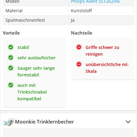
Modell
Philips Avent SCF262/06
Material
Kunststoff
Spülmaschinenfest
Ja
Vorteile
Nachteile
stabil
Griffe schwer zu
reinigen
sehr auslaufsicher
unübersichtliche ml-
Sauger sehr lange
Skala
formstabil
auch mit
Trinkschnabel
kompatibel
Moonkie Trinklernbecher