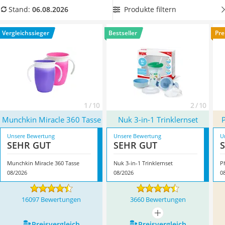
Barfußschuhe Kinder
Mikrowelle oder den Geschirrspüler stellen.
Dafür müssen
Produkte filtern
Stand:
06.08.2026
Kinderfahrradhelm
Sie nicht erst mühsam den Test machen, sondern sich
Kinder-Mikroskop
einfach nur für ein entsprechendes Exemplar aus unserer
Vergleichssieger
Bestseller
Pre
Ferngesteuerter Hubschrauber
Produkttabelle entscheiden. Überzeugt hat uns hier im
Service
August 2026 besonders das Modell
Munchkin Miracle 360
Tasse
*
mit seinen Eigenschaften.
1 / 10
2 / 10
Munchkin Miracle 360 Tasse
Nuk 3-in-1 Trinklernset
Unsere Bewertung
Unsere Bewertung
U
SEHR GUT
SEHR GUT
Munchkin Miracle 360 Tasse
Nuk 3-in-1 Trinklernset
P
08/2026
08/2026
0
16097 Bewertungen
3660 Bewertungen
mehr anzeigen
Preis­vergleich
Preis­vergleich