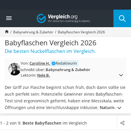
Die beliebtesten Vergleiche nach Kategorie
Vergleich
Kind & Baby
Babyphone mit 2 Kameras
Babynahrung & Zubehör
Babyflaschen Vergleich 2026
Walkie-Talkie Kinder
Kindermatratzen
Babyflaschen Vergleich 2026
Babywippe
Die besten Nuckelflaschen im Vergleich.
Rollschuhe für Kinder
Tischkicker
Von:
Caroline H.
Redakteurin
Laufrad
schreibt über:
Babynahrung & Zubehör
Kinderschubkarre
Lektorin:
Nele B.
Babyschlafsack
Kinderuhr
Der Griff zur Flasche beginnt schon früh, doch dann sollte sie
Babyphone
auch perfekt sein: Potenzielle Gewinner eines Babyflaschen-
Treppenschutzgitter
Test sind ergonomisch geformt, haben eine Messskala, weite
Kindersitz ab 4 Jahren
Öffnungen und eine Verschlusskappe inklusive.
Naturnahe
Kinderroller 3 Räder
Mundstücke erleichtern übrigens den Wechsel
zwischen
Ferngesteuertes Auto
Flasche und Stillen.
Noch wichtiger ist aber:
Jede Babyflasche
1 - 2 von 9:
Beste Babyflaschen
im Vergleich
Kindersitz 15–36 kg
sollte frei von BPA ist
. Gehen Sie keine Risiken ein und