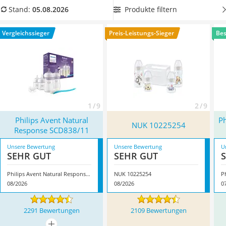
Kinderfahrradhelm
wählen eine Flasche, die auch das Risiko von Koliken mindert.
Produkte filtern
Stand:
05.08.2026
Barfußschuhe Kinder
Diese Systeme sind entweder im Sauger oder im Boden
Kinder-Mikroskop
untergebracht. Überzeugt hat uns hier im August 2026
Vergleichssieger
Preis-Leistungs-Sieger
Bes
Ferngesteuerter Hubschrauber
besonders das Modell
Philips Avent Natural Response
Service
SCD838/11
*
mit seinen Eigenschaften.
1 / 9
2 / 9
Philips Avent Natural
Ph
NUK 10225254
Response SCD838/11
Unsere Bewertung
Unsere Bewertung
U
SEHR GUT
SEHR GUT
Philips Avent Natural Response SCD838/11
NUK 10225254
08/2026
08/2026
0
2291 Bewertungen
2109 Bewertungen