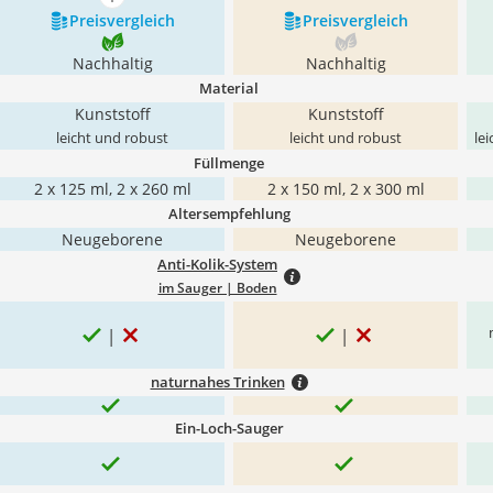
mehr anzeigen
Preis­vergleich
Preis­vergleich
Nachhaltig
Nachhaltig
Material
Kunststoff
Kunststoff
leicht und robust
leicht und robust
le
Füllmenge
2 x 125 ml, 2 x 260 ml
2 x 150 ml, 2 x 300 ml
Altersempfehlung
Neugeborene
Neugeborene
Anti-Kolik-System
im Sauger | Boden
naturnahes Trinken
Ein-Loch-Sauger