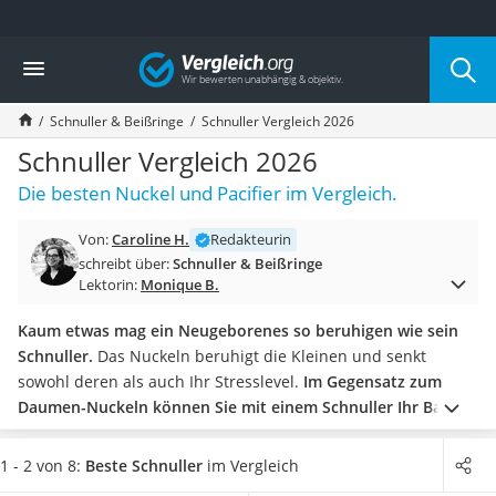
Die beliebtesten Vergleiche nach Kategorie
Vergleich
Kind & Baby
Babyphone mit 2 Kameras
Schnuller & Beißringe
Schnuller Vergleich 2026
Walkie-Talkie Kinder
Kindermatratzen
Schnuller Vergleich 2026
Babywippe
Die besten Nuckel und Pacifier im Vergleich.
Rollschuhe für Kinder
Tischkicker
Von:
Caroline H.
Redakteurin
Laufrad
schreibt über:
Schnuller & Beißringe
Kinderschubkarre
Lektorin:
Monique B.
Babyschlafsack
Kinderuhr
Kaum etwas mag ein Neugeborenes so beruhigen wie sein
Babyphone
Schnuller.
Das Nuckeln beruhigt die Kleinen und senkt
Treppenschutzgitter
sowohl deren als auch Ihr Stresslevel.
Im Gegensatz zum
Kindersitz ab 4 Jahren
Daumen-Nuckeln können Sie mit einem Schnuller Ihr Baby
Kinderroller 3 Räder
gezielter beruhigen.
Kaufen Sie nur Schnuller ohne
Ferngesteuertes Auto
Weichmacher.
Diese können krebserregend sein! In unserer
1 - 2 von 8:
Beste Schnuller
im Vergleich
Kindersitz 15–36 kg
Test- und Vergleichstabelle werden Sie nur Produkte finden,