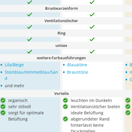
Brustwarzenform
Ventilationslöcher
Ring
unisex
weitere Farbausführungen
•
•
•
Lila/Beige
Blauatöne
B
•
•
•
Steinblau/Himmelblau/San
Brauntöne
m
•
d
•
und mehr
Vorteile
organisch
leuchten im Dunkeln
sehr stilvoll
Ventilationslöcher bieten
sorgt für optimale
ideale Belüftung
Belüftung
abgerundeter Rand
hinterlässt keine
Druckstellen