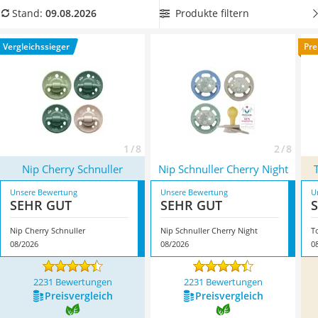
Barfußschuhe Kinder
die ohne diese Stoffe auskommen. Von Vorteil ist es zudem,
Produkte filtern
Stand:
09.08.2026
Kinderfahrradhelm
wenn der
Nuckler der Brustwarze der Mutter nachgeformt
Kinder-Mikroskop
ist
. Oft werden diese Schnuller leichter vom Baby
Vergleichssieger
Pre
Ferngesteuerter Hubschrauber
angenommen. Überzeugen Sie sich selbst! Überzeugt hat uns
Service
hier im August 2026 besonders das Modell
Nip Cherry
Schnuller
*
mit seinen Eigenschaften.
1 / 8
2 / 8
Nip Cherry Schnuller
Nip Schnuller Cherry Night
Unsere Bewertung
Unsere Bewertung
U
SEHR GUT
SEHR GUT
Nip Cherry Schnuller
Nip Schnuller Cherry Night
T
08/2026
08/2026
0
2231 Bewertungen
2231 Bewertungen
Preis­vergleich
Preis­vergleich