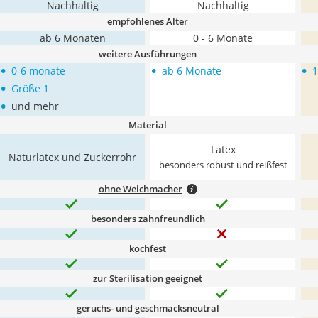
Nachhaltig
Nachhaltig
empfohlenes Alter
ab 6 Monaten
0 - 6 Monate
weitere Ausführungen
•
•
•
0-6 monate
ab 6 Monate
1
•
Größe 1
•
und mehr
Material
Latex
Naturlatex und Zuckerrohr
besonders robust und reißfest
ohne Weichmacher
besonders zahnfreundlich
kochfest
zur Sterilisation geeignet
geruchs- und geschmacksneutral