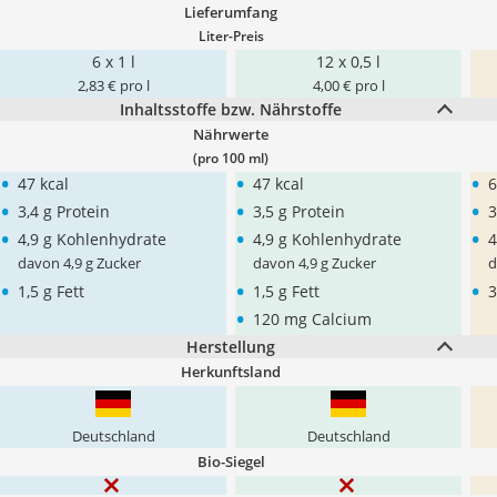
Lieferumfang
Liter-Preis
6 x 1 l
12 x 0,5 l
2,83 € pro l
4,00 € pro l
Inhaltsstoffe bzw. Nährstoffe
Nährwerte
(pro 100 ml)
•
•
•
47 kcal
47 kcal
6
•
•
•
3,4 g Protein
3,5 g Protein
3
•
•
•
4,9 g Kohlenhydrate
4,9 g Kohlenhydrate
4
davon 4,9 g Zucker
davon 4,9 g Zucker
d
•
•
•
1,5 g Fett
1,5 g Fett
3
•
120 mg Calcium
Herstellung
Herkunftsland
Deutschland
Deutschland
Bio-Siegel