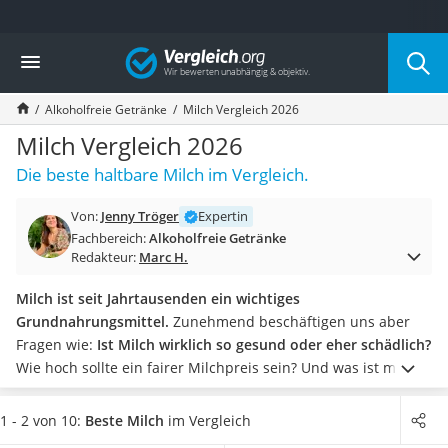
Die beliebtesten Vergleiche nach Kategorie
Vergleich
Lebensmittel
Schwarzkümmelöl
Alkoholfreie Getränke
Milch Vergleich 2026
Knäckebrot
Schwarzkümmelöl-Kapseln
Milch Vergleich 2026
Manukahonig
Die beste haltbare Milch im Vergleich.
Eiklar
Astronautenkost
Von:
Jenny Tröger
Expertin
Balsamico-Essig
Fachbereich:
Alkoholfreie Getränke
Schwarzkümmelöl bio
Redakteur:
Marc H.
Sardinen
Honig
Milch ist seit Jahrtausenden ein wichtiges
Gemüsebrühe
Grundnahrungsmittel.
Zunehmend beschäftigen uns aber
Eiskaffee-Pulver
Fragen wie:
Ist Milch wirklich so gesund oder eher schädlich?
Irischer Whiskey
Wie hoch sollte ein fairer Milchpreis sein? Und was ist mit
Grapefruitkernextrakt
dem Tierwohl?
Die beste Milch zu finden, ist schwer
. Wir
Matcha-Set
haben uns auf den gängigsten Milch-Typ konzentriert: die
1 - 2 von 10:
Beste Milch
im Vergleich
Sojasauce
gute alte H-Milch. Damit Sie den Test nicht machen müssen,