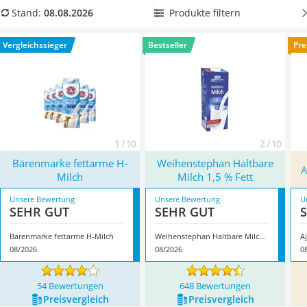
MCT-Öl
haben wir überprüft, wie Käufer den Geschmack bewerten,
Produkte filtern
Stand:
08.08.2026
Trüffelöl
welche Marken ein Bio-Siegel haben und vor allem, was die
Erythrit
Nährwerte sind.
Wählen Sie in unserer Produktübersicht
Vergleichssieger
Bestseller
Pre
Müsli ohne Zuckerzusatz
bequem anhand der Kriterien, die Ihnen am Herzen liegen
.
Service
Überzeugt hat uns hier im August 2026 besonders das
Modell
Bärenmarke fettarme H-Milch
*
mit seinen
Eigenschaften.
1 / 10
2 / 10
Bärenmarke fettarme H-
Weihenstephan Haltbare
A
Milch
Milch 1,5 % Fett
Unsere Bewertung
Unsere Bewertung
U
SEHR GUT
SEHR GUT
Bärenmarke fettarme H-Milch
Weihenstephan Haltbare Milch 1,5 % Fett
Aj
08/2026
08/2026
0
54 Bewertungen
648 Bewertungen
Preis­vergleich
Preis­vergleich