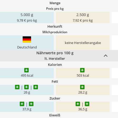
Menge
Preis pro kg
5.000 g
2.500 g
9,78 € pro kg
7,92 € pro kg
Herkunft
Milchproduktion
keine Herstellerangabe
Deutschland
Nährwerte pro 100 g
lt. Hersteller
Kalorien
495 kcal
503 kcal
Fett
26 g
28,2 g
Zucker
37,9 g
36,5 g
Eiweiß