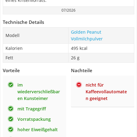
eines Krisenvorrats.
07/2026
Technische Details
Golden Peanut
Modell
Vollmilchpulver
Kalorien
495 kcal
Fett
26 g
Vorteile
Nachteile
im
nicht für
wiederverschließbar
Kaffeevollautomate
en Kunsteimer
n geeignet
mit Tragegriff
Vorratspackung
hoher Eiweißgehalt