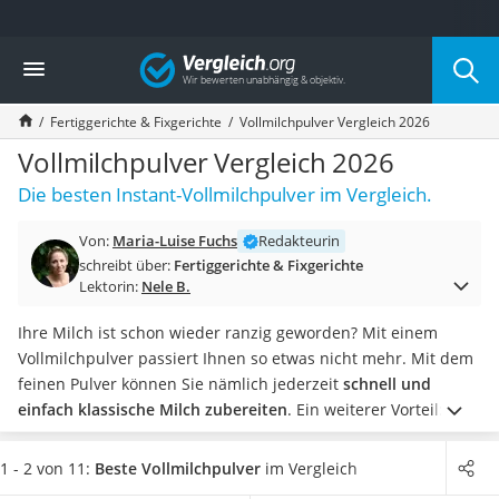
Die beliebtesten Vergleiche nach Kategorie
Vergleich
Lebensmittel
Schwarzkümmelöl
Fertiggerichte & Fixgerichte
Vollmilchpulver Vergleich 2026
Knäckebrot
Schwarzkümmelöl-Kapseln
Vollmilchpulver Vergleich 2026
Manukahonig
Die besten Instant-Vollmilchpulver im Vergleich.
Eiklar
Astronautenkost
Von:
Maria-Luise Fuchs
Redakteurin
Balsamico-Essig
schreibt über:
Fertiggerichte & Fixgerichte
Schwarzkümmelöl bio
Lektorin:
Nele B.
Sardinen
Honig
Ihre Milch ist schon wieder ranzig geworden? Mit einem
Gemüsebrühe
Vollmilchpulver passiert Ihnen so etwas nicht mehr. Mit dem
Eiskaffee-Pulver
feinen Pulver können Sie nämlich jederzeit
schnell und
Irischer Whiskey
einfach klassische Milch zubereiten
. Ein weiterer Vorteil:
Grapefruitkernextrakt
Vollmilchpulver ist überdurchschnittlich lange haltbar.
Matcha-Set
Diverse Online-Vollmilchpulver-Tests zeigen, dass
Milch
aus
1 - 2 von 11:
Beste Vollmilchpulver
im Vergleich
Sojasauce
Pulver
frischer Vollmilch im Geschmack in fast nichts