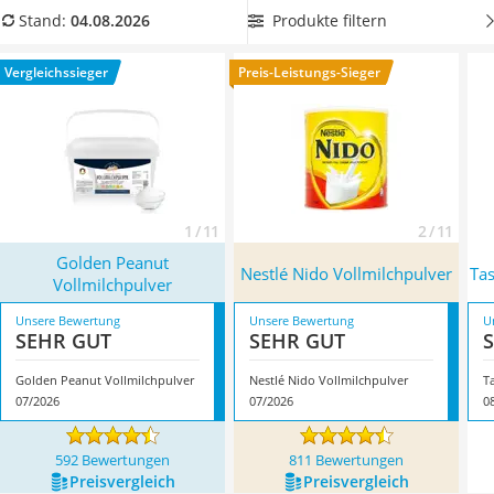
MCT-Öl
nachsteht
. Sparen Sie Stauraum bei Ihrer nächsten
Produkte filtern
Stand:
04.08.2026
Trüffelöl
Campingreise und entscheiden Sie sich für ein
Erythrit
platzsparendes Instant-Vollmilchpulver in der Dose aus
Vergleichssieger
Preis-Leistungs-Sieger
Müsli ohne Zuckerzusatz
unserer Vergleichstabelle. Überzeugt hat uns hier im August
Service
2026 besonders das Modell
Golden Peanut Vollmilchpulver
*
mit seinen Eigenschaften.
1 / 11
2 / 11
Golden Peanut
Nestlé Nido Vollmilchpulver
Tas
Vollmilchpulver
Unsere Bewertung
Unsere Bewertung
U
SEHR GUT
SEHR GUT
Golden Peanut Vollmilchpulver
Nestlé Nido Vollmilchpulver
T
07/2026
07/2026
0
592 Bewertungen
811 Bewertungen
Preis­vergleich
Preis­vergleich