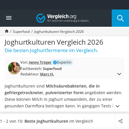
Die beliebtesten Vergleiche nach Kategorie
Vergleich
Lebensmittel
Schwarzkümmelöl
Superfood
Joghurtkulturen Vergleich 2026
Knäckebrot
Schwarzkümmelöl-Kapseln
Joghurtkulturen Vergleich 2026
Manukahonig
Die besten Joghurtfermente im Vergleich.
Eiklar
Astronautenkost
Von:
Jenny Tröger
Expertin
Balsamico-Essig
Fachbereich:
Superfood
Schwarzkümmelöl bio
Redakteur:
Marc H.
Sardinen
Honig
Joghurtkulturen sind
Milchsäurebakterien, die in
Gemüsebrühe
gefriergetrockneter, pulverisierter Form
angeboten werden.
Eiskaffee-Pulver
Diese können Milch in Joghurt umwandeln, der zu einer
Irischer Whiskey
gesunden Darmflora beitragen kann. In gängigen Tests im
Grapefruitkernextrakt
Internet eignet sich zur optimalen
Herstellung von Joghurt
Matcha-Set
ein spezieller
Joghurtbereiter
, der eine konstante
1 - 2 von 10:
Beste Joghurtkulturen
im Vergleich
Sojasauce
Temperatur von 40 bis 42 °C hält.
Wählen Sie jetzt