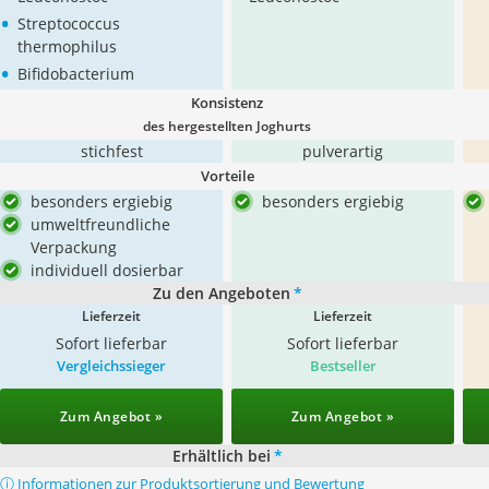
•
Streptococcus
thermophilus
•
Bifidobacterium
Konsistenz
des hergestellten Joghurts
stichfest
pulverartig
Vorteile
besonders ergiebig
besonders ergiebig
umweltfreundliche
Verpackung
individuell dosierbar
Zu den Angeboten
*
Lieferzeit
Lieferzeit
Sofort lieferbar
Sofort lieferbar
Vergleichssieger
Bestseller
Zum Angebot »
Zum Angebot »
Erhältlich bei
*
ⓘ Informationen zur Produktsortierung und Bewertung