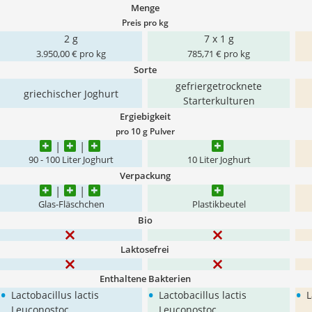
Menge
Preis pro kg
2 g
7 x 1 g
3.950,00 € pro kg
785,71 € pro kg
Sorte
gefriergetrocknete
griechischer Joghurt
Starterkulturen
Ergiebigkeit
pro 10 g Pulver
90 - 100 Liter Joghurt
10 Liter Joghurt
Verpackung
Glas-Fläschchen
Plastikbeutel
Bio
Laktosefrei
Enthaltene Bakterien
•
•
•
Lactobacillus lactis
Lactobacillus lactis
L
Leuconostoc
Leuconostoc