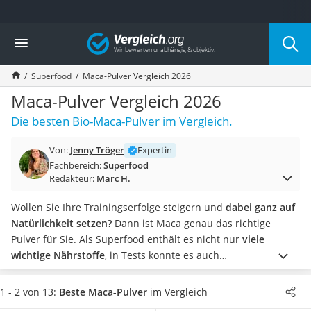
Die beliebtesten Vergleiche nach Kategorie
Vergleich
Lebensmittel
Schwarzkümmelöl
Superfood
Maca-Pulver Vergleich 2026
Knäckebrot
Schwarzkümmelöl-Kapseln
Maca-Pulver Vergleich 2026
Manukahonig
Die besten Bio-Maca-Pulver im Vergleich.
Eiklar
Astronautenkost
Von:
Jenny Tröger
Expertin
Balsamico-Essig
Fachbereich:
Superfood
Schwarzkümmelöl bio
Redakteur:
Marc H.
Sardinen
Honig
Wollen Sie Ihre Trainingserfolge steigern und
dabei ganz auf
Gemüsebrühe
Natürlichkeit setzen?
Dann ist Maca genau das richtige
Eiskaffee-Pulver
Pulver für Sie. Als Superfood enthält es nicht nur
viele
Irischer Whiskey
wichtige Nährstoffe
, in Tests konnte es auch
Grapefruitkernextrakt
leistungssteigernd wirken –
auch beim horizontalen Training.
Matcha-Set
Wenn Sie besonders auf Ihre Ernährung achten, sollten Sie
1 - 2 von 13:
Beste Maca-Pulver
im Vergleich
Sojasauce
zu Pulver-Produkten greifen, die nicht mit Extra-Zucker