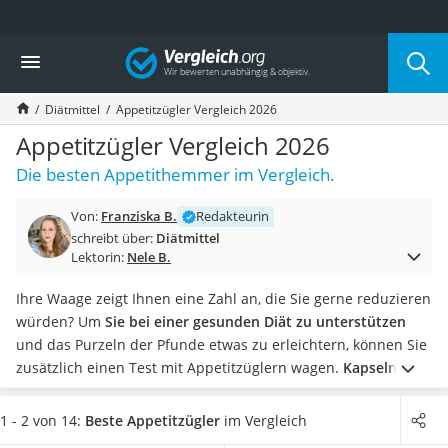
Die beliebtesten Vergleiche nach Kategorie
Vergleich
Drogerie
Inhalator
Diätmittel
Appetitzügler Vergleich 2026
Haarschneider
Rollator
Appetitzügler Vergleich 2026
Braun Rasierer
Die besten Appetithemmer im Vergleich.
Katzenklappe (Chip)
Rasierer
Von:
Franziska B.
Redakteurin
Masturbator
schreibt über:
Diätmittel
Massagepistole
Lektorin:
Nele B.
Epilierer
Reisehaartrockner
Ihre Waage zeigt Ihnen eine Zahl an, die Sie gerne reduzieren
Eiweißpulver
würden? Um
Sie bei einer gesunden Diät zu unterstützen
Magnesiumpräparat
und das Purzeln der Pfunde etwas zu erleichtern, können Sie
Katzenklappe
zusätzlich einen Test mit Appetitzüglern wagen.
Kapseln
Nackenmassagegerät
oder Pulver
? Unsere ausführliche Produkttabelle enthält
Zeckenschutz Katze
beide Varianten. Neben der Einnahme- und
1 - 2 von 14:
Beste Appetitzügler
im Vergleich
leichter Haartrockner
Dosierempfehlung sollten Sie jedoch auch auf den Wirkstoff