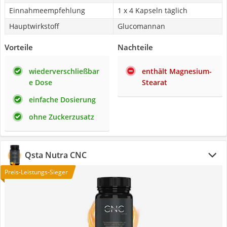
Einnahmeempfehlung
1 x 4 Kapseln täglich
Hauptwirkstoff
Glucomannan
Vorteile
Nachteile
wiederverschließbar
enthält Magnesium-
e Dose
Stearat
einfache Dosierung
ohne Zuckerzusatz
Qsta Nutra CNC
Preis-Leistungs-Sieger