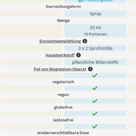
Darreichungsform
Spray
Menge
20 ml
10 Portionen
Einnahmeempfehlung
3 x 2 Sprühstöße
Hauptwirkstoff
pflanzliche Bitterstoffe
frei von Magnesium-Stearat
vegetarisch
vegan
glutenfrei
laktosefrei
wiederverschließbare Dose