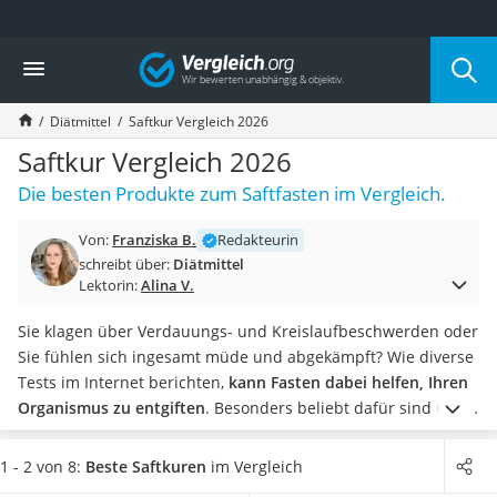
Die beliebtesten Vergleiche nach Kategorie
Vergleich
Drogerie
Inhalator
Diätmittel
Saftkur Vergleich 2026
Haarschneider
Rollator
Saftkur Vergleich 2026
Braun Rasierer
Die besten Produkte zum Saftfasten im Vergleich.
Katzenklappe (Chip)
Rasierer
Von:
Franziska B.
Redakteurin
Masturbator
schreibt über:
Diätmittel
Massagepistole
Lektorin:
Alina V.
Epilierer
Reisehaartrockner
Sie klagen über Verdauungs- und Kreislaufbeschwerden oder
Eiweißpulver
Sie fühlen sich ingesamt müde und abgekämpft? Wie diverse
Magnesiumpräparat
Tests im Internet berichten,
kann Fasten dabei helfen, Ihren
Katzenklappe
Organismus zu entgiften
. Besonders beliebt dafür sind Obst-
Nackenmassagegerät
oder auch
Gemüsesäfte
– in passender Menge zur Dauer
Zeckenschutz Katze
Ihrer Saftkur erhältlich.
Wählen Sie jetzt aus unserer
1 - 2 von 8:
Beste Saftkuren
im Vergleich
leichter Haartrockner
Vergleichstabelle eine
Saftkur in Bio-Qualität
, um von einer