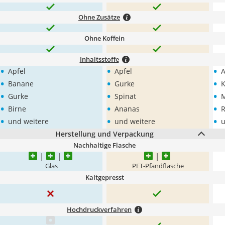
Ohne Zusätze
Ohne Koffein
Inhaltsstoffe
•
•
•
Apfel
Apfel
A
•
•
•
Banane
Gurke
K
•
•
•
Gurke
Spinat
M
•
•
•
Birne
Ananas
R
•
•
•
und weitere
und weitere
u
Herstellung und Verpackung
Nachhaltige Flasche
Glas
PET-Pfandflasche
Kaltgepresst
Hochdruckverfahren