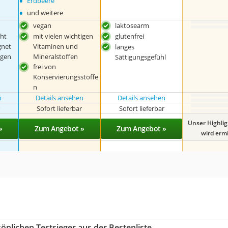
•
Erdbeere
•
und weitere
vegan
laktosearm
ht
mit vielen wichtigen
glutenfrei
gnet
Vitaminen und
langes
igen
Mineralstoffen
Sättigungsgefühl
frei von
Konservierungsstoffe
n
n
Details ansehen
Details ansehen
r
Sofort lieferbar
Sofort lieferbar
Unser Highli
»
Zum Angebot »
Zum Angebot »
wird ermit
önlichen Testsieger aus der Bestenliste.