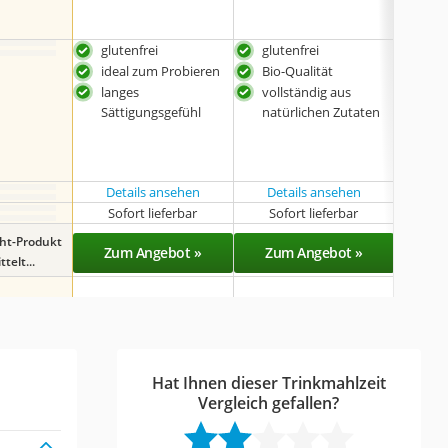
glutenfrei
glutenfrei
glut
ideal zum Probieren
Bio-Qualität
Bio-
langes
vollständig aus
voll
Sättigungsgefühl
natürlichen Zutaten
natü
Details ansehen
Details ansehen
Det
Sofort lieferbar
Sofort lieferbar
Sof
ght-Produkt
Zum Angebot »
Zum Angebot »
Zu
telt...
Hat Ihnen dieser Trinkmahlzeit
Vergleich gefallen?