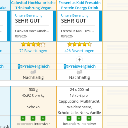
Calovital Hochkalorische
Fresenius Kabi Fresubin
hake
Trinknahrung Vegan
Protein Energy Drink
Unsere Bewertung
Unsere Bewertung
SEHR GUT
SEHR GUT
heko Banane Mahlzeitersatz Shake
Calovital Hochkalorische Trinknahrung Vegan
Fresenius Kabi Fresubin Protein Energy Drink
08/2026
08/2026
en
72 Bewertungen
426 Bewertungen
mehr anzeigen
ch
Preis­vergleich
Preis­vergleich
Nachhaltig
Nachhaltig
500 g
24 x 200 ml
45,92 € pro kg
13,75 € pro l
Cappuccino, Multifrucht,
Schoko
Walderdbeere,
Schokolade, Nuss, Vanille
besonders intensiver
besonders intensiver
chmack