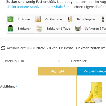
Zucker und wenig Fett enthält.
Überzeugt hat uns hier im Aug
Gemüsebrühe
Sheko Banane Mahlzeitersatz Shake
*
mit seinen Eigenschaften
Eiskaffee-Pulver
Irischer Whiskey
Chitosan
Zimtkapseln
Keto-Tropfen
Grapefruitkernext
Saftkuren
Saftkuren 3 Tage
Saftkuren 5 Ta
Matcha-Set
Sojasauce
Aktualisiert:
06.08.2026
1 - 8 von 11:
Beste Trinkmahlzeiten
im 
MCT-Öl
Trüffelöl
Preis in EUR
Hersteller
Erythrit
Müsli ohne Zucker
Highlight
Vergleichssiege
Service
Abbildung
*