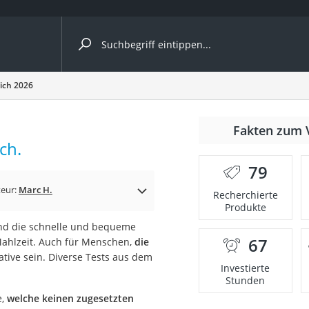
ergleiche nach Kategorie
eich 2026
Fakten zum 
Kapseln
ch.
79
eur:
Marc H.
Recherchierte
Produkte
ind die schnelle und bequeme
67
ahlzeit. Auch für Menschen,
die
bio
ative sein. Diverse Tests aus dem
Investierte
Stunden
e,
welche keinen zugesetzten