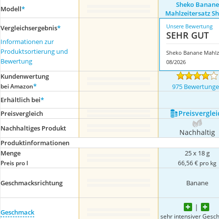
Sheko Banane
Modell
*
Mahlzeitersatz S
Unsere Bewertung
Vergleichsergebnis
*
SEHR GUT
Informationen zur
Produktsortierung und
S
Bewertung
08/2026
Kundenwertung
*
bei Amazon
975 Bewertung
Erhältlich bei
*
Preis­verglei
Preis­vergleich
Nachhaltiges Produkt
Nachhaltig
Produktinformationen
Menge
25 x 18 g
Preis pro l
66,56 € pro kg
Geschmacksrichtung
Banane
Geschmack
sehr intensiver Ges