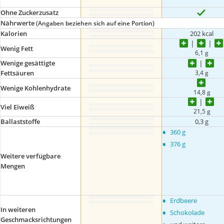
Ohne Zuckerzusatz
Nährwerte
(Angaben beziehen sich auf eine Portion)
Kalorien
202 kcal
Wenig Fett
6,1 g
Wenige gesättigte
3,4 g
Fettsäuren
Wenige Kohlenhydrate
14,8 g
Viel Eiweiß
21,5 g
Ballaststoffe
0,3 g
•
360 g
•
376 g
Weitere verfügbare
Mengen
•
Erdbeere
•
In weiteren
Schokolade
Geschmacksrichtungen