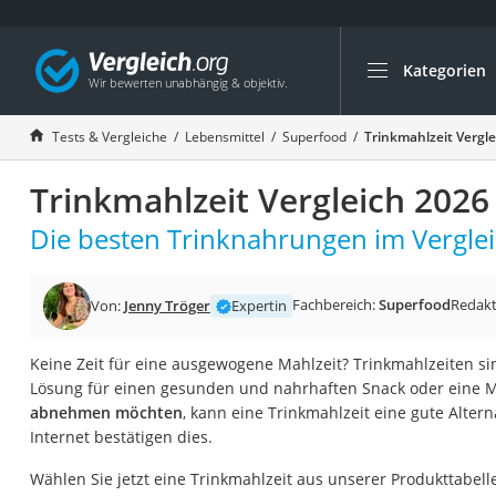
Kategorien
Die beliebtesten V
Lebensmittel
Tests & Vergleiche
Lebensmittel
Superfood
Trinkmahlzeit Vergl
Schwarzkümmelöl
Trinkmahlzeit Vergleich 2026
Knäckebrot
Schwarzkümmelöl-
Die besten Trinknahrungen im Verglei
Manukahonig
Eiklar
Fachbereich:
Superfood
Redakt
Von:
Jenny Tröger
Expertin
Astronautenkost
Keine Zeit für eine ausgewogene Mahlzeit? Trinkmahlzeiten s
Balsamico-Essig
Lösung für einen gesunden und nahrhaften Snack oder eine M
Schwarzkümmelöl 
abnehmen möchten
, kann eine Trinkmahlzeit eine gute Altern
Internet bestätigen dies.
Sardinen
Honig
Wählen Sie jetzt eine Trinkmahlzeit aus unserer Produkttabell