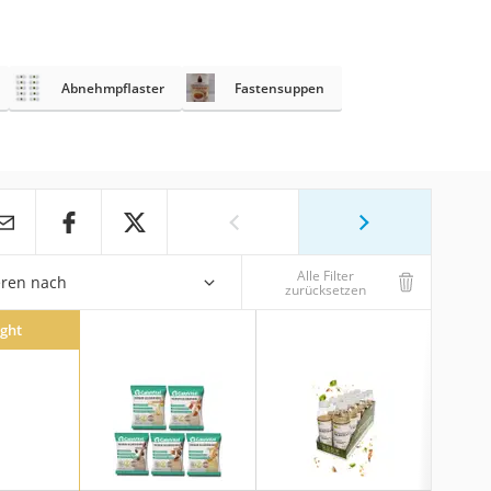
Abnehmpflaster
Fastensuppen
Alle Filter
eren nach
zurücksetzen
ight