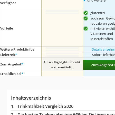
•
und weitere
verfügbar
glutenfrei
auch zum Gewic
reduzieren geei
Vorteile
mit vielen wicht
Vitaminen und
Mineralstoffen
Weitere Produktinfos
Details ansehe
Lieferzeit
*
Sofort lieferba
Unser Highlight-Produkt
Zum Angebot
*
Zum Angebot 
wird ermittelt...
Erhältlich bei
*
Inhaltsverzeichnis
Trinkmahlzeit Vergleich 2026
Die besten Trinkmahlzeiten:
Wählen Sie Ihren pers