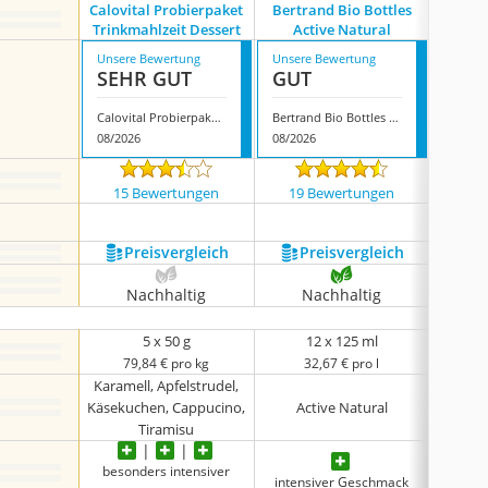
Calovital Probierpaket
Bertrand Bio Bottles
Bertra
Trinkmahlzeit Dessert
Active Natural
Cla
Unsere Bewertung
Unsere Bewertung
Unsere
SEHR GUT
GUT
GUT
Calovital Probierpaket Trinkmahlzeit Dessert
Bertrand Bio Bottles Active Natural
08/2026
08/2026
07/202
15 Bewertungen
19 Bewertungen
5 
Preis­vergleich
Preis­vergleich
P
Nachhaltig
Nachhaltig
N
5 x 50 g
12 x 125 ml
79,84 € pro kg
32,67 € pro l
3
Karamell, Apfelstrudel,
Käsekuchen, Cappucino,
Active Natural
Cla
Tiramisu
besonders intensiver
intensiver Geschmack
sehr in