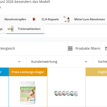
ust 2026 besonders das Modell
.
Abnehmtropfen
CLA-Kapseln
Mittel zum Abnehmen
rakt
ge
Trinkmahlzeiten
Vergleich
Produkte filtern
Kundenwertung
Sorti
zusatz
r
Preis-Leistungs-Sieger
Highl