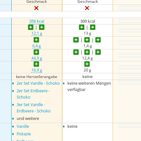
Geschmack
Geschmack
356 kcal
300 kcal
12,1 g
13 g
6,4 g
1,4 g
44,9 g
12,4 g
16,9 g
20 g
keine
keine Herstellerangabe
•
•
2er Set Vanille - Schoko
keine weiteren Mengen
•
verfügbar
2er Set Erdbeere -
Schoko
•
3er Set Vanille -
Erdbeere - Schoko
•
und weitere
•
•
Vanille
keine
•
Pistazie