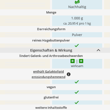
Nachhaltig
Menge
1.000 g
ca. 20,95 € pro 1 kg
Darreichungsform
Pulver
reines Hagebuttenpulver
Eigenschaften & Wirkung
lindert Gelenk- und Arthrosebeschwerden
wirksam
enthält Galaktolipid
entzündungshemmend
vegan
glutenfrei
weitere Inhaltsstoffe