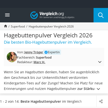
Die beliebtesten Vergleiche nach Kategorie
Vergleich
Lebensmittel
Schwarzkümmelöl
Superfood
Hagebuttenpulver Vergleich 2026
Knäckebrot
Schwarzkümmelöl-Kapseln
Hagebuttenpulver Vergleich 2026
Manukahonig
Die besten Bio-Hagebuttenpulver im Vergleich.
Eiklar
Astronautenkost
Von:
Jenny Tröger
Expertin
Balsamico-Essig
Fachbereich:
Superfood
Schwarzkümmelöl bio
Redakteur:
Marc H.
Sardinen
Honig
Wenn Sie an Hagebutten denken, haben Sie augenblicklich
Gemüsebrühe
den Geschmack bis zur Unkenntlichkeit verdünnten
Eiskaffee-Pulver
Kindergarten-Tees auf der Zunge? Machen Sie Platz für neue
Irischer Whiskey
Erinnerungen und nutzen Hagebuttenpulver
zur Stärkung
Grapefruitkernextrakt
Ihres Immunsystems oder bei Gelenkbeschwerden
.
Matcha-Set
Hagebuttenpulver darf nicht erwärmt werden, um die
1 - 2 von 14:
Beste Hagebuttenpulver
im Vergleich
Sojasauce
hitzeempfindlichen Inhaltsstoffe nicht zu zerstören. Rühren