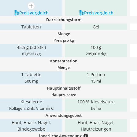
mehr anzeigen
Preis­vergleich
Preis­vergleich
Darreichungsform
Tabletten
Gel
Menge
Preis pro kg
45,5 g (30 Stk.)
100 g
87,69 €/kg
285,00 €/kg
Konzentration
Menge
1 Tablette
1 Portion
500 mg
15 ml
Hauptinhaltsstoff
Hauptzusätze
Kieselerde
100 % Kieselsäure
Kollagen, Zink, Vitamin C
keine
Anwendungsgebiet
Haut, Haare, Nägel,
Haut, Haar, Nägel,
Bindegewebe
Hautreizungen
innerliche Anwendung