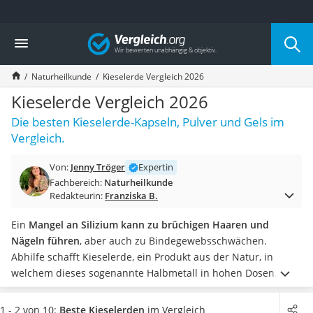
Die beliebtesten Vergleiche nach Kategorie
Vergleich
Drogerie
Inhalator
Naturheilkunde
Kieselerde Vergleich 2026
Haarschneider
Rollator
Kieselerde Vergleich 2026
Braun Rasierer
Die besten Kieselerde-Kapseln, Pulver und Gels im
Katzenklappe (Chip)
Vergleich.
Rasierer
Masturbator
Von:
Jenny Tröger
Expertin
Massagepistole
Fachbereich:
Naturheilkunde
Epilierer
Redakteurin:
Franziska B.
Reisehaartrockner
Eiweißpulver
Ein
Mangel an Silizium kann zu brüchigen Haaren und
Magnesiumpräparat
Nägeln führen
, aber auch zu Bindegewebsschwächen.
Katzenklappe
Abhilfe schafft Kieselerde, ein Produkt aus der Natur, in
Nackenmassagegerät
welchem dieses sogenannte Halbmetall in hohen Dosen
Zeckenschutz Katze
vorhanden ist. Es kann
innerlich, in manchen Fällen auch
leichter Haartrockner
äußerlich angewendet
werden.
Entscheiden Sie sich jetzt am
1 - 2 von 10:
Beste Kieselerden
im Vergleich