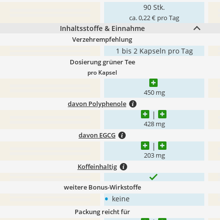
90 Stk.
ca. 0,22 € pro Tag
Inhaltsstoffe & Einnahme
Verzehrempfehlung
1 bis 2 Kapseln pro Tag
Dosierung grüner Tee
pro Kapsel
450 mg
davon Polyphenole
428 mg
davon EGCG
203 mg
Koffeinhaltig
weitere Bonus-Wirkstoffe
•
keine
Packung reicht für