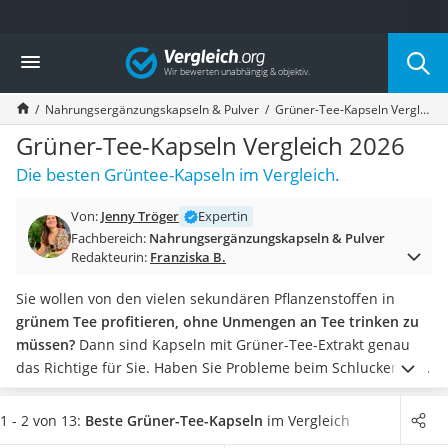
Die beliebtesten Vergleiche nach Kategorie
Vergleich
Drogerie
Inhalator
Nahrungsergänzungskapseln & Pulver
Grüner-Tee-Kapseln Vergleich 2026
Haarschneider
Rollator
Grüner-Tee-Kapseln Vergleich 2026
Braun Rasierer
Die besten Grüntee-Kapseln im Vergleich.
Katzenklappe (Chip)
Rasierer
Von:
Jenny Tröger
Expertin
Masturbator
Fachbereich:
Nahrungsergänzungskapseln & Pulver
Massagepistole
Redakteurin:
Franziska B.
Epilierer
Reisehaartrockner
Sie wollen von den vielen sekundären Pflanzenstoffen in
Eiweißpulver
grünem Tee profitieren, ohne Unmengen an Tee trinken zu
Magnesiumpräparat
müssen?
Dann sind Kapseln mit Grüner-Tee-Extrakt genau
Katzenklappe
das Richtige für Sie.
Haben Sie Probleme beim Schlucken von
Nackenmassagegerät
Kapseln? Dann sollten Sie darauf achten, dass Sie
möglichst
Zeckenschutz Katze
wenige Kapseln am Tag schlucken
müssen. Praxis-Tests
1 - 2 von 13:
Beste Grüner-Tee-Kapseln
im Vergleich
leichter Haartrockner
zeigen, dass viele Menschen überempfindlich auf Koffein