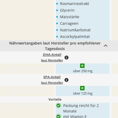
•
Rosmarinextrakt
•
Glycerin
•
Maisstärke
•
Carrageen
•
Natriumkarbonat
•
Ascorbylpalmitat
Nährwertangaben laut Hersteller pro empfohlener
Tagesdosis
DHA-Anteil
laut Hersteller
über 250 mg
EPA-Anteil
laut Hersteller
über 125 mg
Vorteile
Packung reicht für 2
Monate
mit Vitamin E