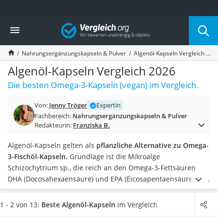
Die beliebtesten Vergleiche nach Kategorie
Vergleich
Drogerie
Inhalator
Nahrungsergänzungskapseln & Pulver
Algenöl-Kapseln Vergleich 2026
Haarschneider
Rollator
Algenöl-Kapseln Vergleich 2026
Braun Rasierer
Die besten Omega-3-Kapseln (vegan) im Vergleich.
Katzenklappe (Chip)
Rasierer
Von:
Jenny Tröger
Expertin
Masturbator
Fachbereich:
Nahrungsergänzungskapseln & Pulver
Massagepistole
Redakteurin:
Franziska B.
Epilierer
Reisehaartrockner
Algenöl-Kapseln gelten als
pflanzliche Alternative zu Omega-
Eiweißpulver
3-Fischöl-Kapseln.
Grundlage ist die Mikroalge
Magnesiumpräparat
Schizochytrium sp., die reich an den Omega-3-Fettsäuren
Katzenklappe
DHA (Docosahexaensäure) und EPA (Eicosapentaensäure) ist.
Nackenmassagegerät
Omega-3-Fettsäuren sind von großer Bedeutung für den
Zeckenschutz Katze
menschlichen Stoffwechsel.
Tests im Internet zeigen, dass
1 - 2 von 13:
Beste Algenöl-Kapseln
im Vergleich
leichter Haartrockner
die Algenöl-Präparate sehr unterschiedlich sind. Wählen Sie