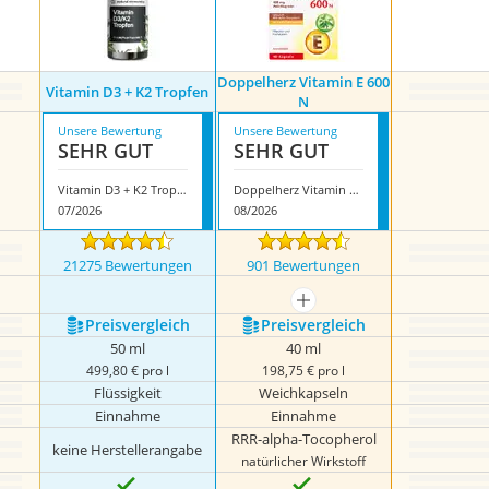
Doppelherz Vitamin E 600
Vitamin D3 + K2 Tropfen
N
Unsere Bewertung
Unsere Bewertung
SEHR GUT
SEHR GUT
Vitamin D3 + K2 Tropfen
Doppelherz Vitamin E 600 N
07/2026
08/2026
21275 Bewertungen
901 Bewertungen
mehr anzeigen
Preis­vergleich
Preis­vergleich
50 ml
40 ml
499,80 € pro l
198,75 € pro l
Flüssigkeit
Weichkapseln
Einnahme
Einnahme
RRR-alpha-Tocopherol
keine Herstellerangabe
natürlicher Wirkstoff