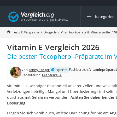
Kategorien
Die beliebtesten V
Drogerie
Tests & Vergleiche
Drogerie
Vitaminpräparate & Mineralstoffe
V
Inhalator
Vitamin E Vergleich 2026
Haarschneider
Rollator
Die besten Tocopherol-Präparate im V
Braun Rasierer
Fachbereich:
Vitaminpräparat
Von:
Jenny Tröger
Expertin
Katzenklappe (Chi
Redakteurin:
Franziska B.
Rasierer
Vitamin E ist wichtiger Bestandteil unserer Zellen und wesen
Masturbator
Verletzungen beteiligt. Mangel und Überdosierung sind selte
Massagepistole
durchaus mit Gefahren verbunden.
Achten Sie daher bei der 
Dosierung.
Epilierer
Reisehaartrockner
Fragen Sie sich vorab auch, welche Dareichung für Sie am An