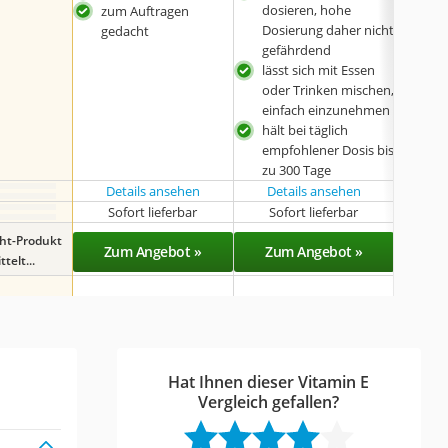
Zus
dosieren, hohe
zum Auftragen
hoh
Dosierung daher nicht
gedacht
Biov
gefährdend
lässt sich mit Essen
oder Trinken mischen,
einfach einzunehmen
hält bei täglich
empfohlener Dosis bis
zu 300 Tage
Details ansehen
Details ansehen
Det
Sofort lieferbar
Sofort lieferbar
Sof
ght-Produkt
Zum Angebot »
Zum Angebot »
Zu
telt...
Hat Ihnen dieser Vitamin E
Vergleich gefallen?