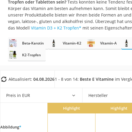
Tropfen oder Tabletten sein?
Tests konnten keine Tendenz fest
Eiweißpulver
Körper das Vitamin am besten aufnehmen kann. Somit bleibt 
Magnesiumpräpar
unserer Produkttabelle bieten wir Ihnen beide Formen an und
vegan, laktose-, gluten und alkoholfrei sind. Überzeugt hat u
Katzenklappe
das Modell
Vitamin D3 + K2 Tropfen
*
mit seinen Eigenschaften
Nackenmassagege
Zeckenschutz Katz
Beta-Karotin
Vitamin-K2
Vitamin-A
leichter Haartrock
K2-Tropfen
Philips-Sonicare-
Schildkrötenhaus
Aktualisiert:
04.08.2026
1 - 8 von 14:
Beste E Vitamine
im Vergl
Mineralfutter Pfer
Massagegerät
Preis in EUR
Hersteller
Service
Highlight
Highlight
Abbildung
*