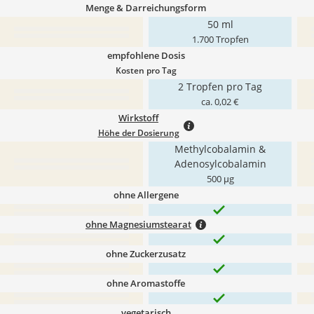
Menge & Darreichungsform
50 ml
1.700 Tropfen
empfohlene Dosis
Kosten pro Tag
2 Tropfen pro Tag
ca. 0,02 €
Wirkstoff
Höhe der Dosierung
Methylcobalamin &
Adenosylcobalamin
500 μg
ohne Allergene
ohne Magnesiumstearat
ohne Zuckerzusatz
ohne Aromastoffe
vegetarisch