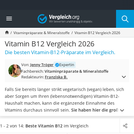
Die beliebtesten Vergleiche nach Kategorie
Vergleich
Drogerie
Inhalator
Vitaminpräparate & Mineralstoffe
Vitamin B12 Vergleich 2026
Haarschneider
Rollator
Vitamin B12 Vergleich 2026
Braun Rasierer
Die besten Vitamin-B12-Präparate im Vergleich.
Katzenklappe (Chip)
Rasierer
Von:
Jenny Tröger
Expertin
Masturbator
Fachbereich:
Vitaminpräparate & Mineralstoffe
Massagepistole
Redakteurin:
Franziska B.
Epilierer
Reisehaartrockner
Falls Sie bereits länger strikt vegetarisch (vegan) leben, sich
Eiweißpulver
aber Sorgen um Ihren (lebensnotwendigen) Vitamin-B12-
Magnesiumpräparat
Haushalt machen, kann die ergänzende Einnahme des
Katzenklappe
Vitamins durchaus sinnvoll sein.
Sie haben hier die große
Nackenmassagegerät
Auswahl, denn Vitamin B12 ist nicht nur in Kapseln und
Zeckenschutz Katze
Tabletten enthalten
, sondern kann auch durch Kaugummis,
1 - 2 von 14:
Beste Vitamin B12
im Vergleich
leichter Haartrockner
Pflaster oder Zahncreme eingenommen werden.
Werfen Sie