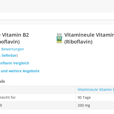
 Vitamin B2
Vitamineule Vitami
oflavin)
(Riboflavin)
8 Bewertungen
t lieferbar
)
boflavin Vergleich
h und weitere Angebote
ils
Vitamineule Vitamin B
reicht für
90 Tage
lt
200 mg