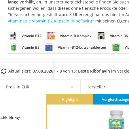
lange vorhält, an
. In unserer Vergleichstabelle finden Sie auc
Eiweißpulver
sichergehen wollen, dass dieses ohne tierische Produkte oder
Magnesiumpräpar
Tierversuchen hergestellt wurde. Überzeugt hat uns hier im 
Vitamineule Vitamin B2 Kapseln (Riboflavin)
*
mit seinen Eigen
Katzenklappe
Nackenmassagege
Vitamin B12
Vitamin-B-Komplex
Vitamin B6
Zeckenschutz Katz
Vitamin B3
Vitamin-B12-Lutschtabletten
Vi
leichter Haartrock
Philips-Sonicare-
Schildkrötenhaus
Aktualisiert:
07.08.2026
1 - 8 von 13:
Beste Riboflavin
im Vergle
Mineralfutter Pfer
Preis in EUR
Hersteller
Massagegerät
Service
Highlight
Vergleichssiege
Abbildung
*