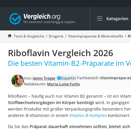
Kategorien
Die beliebtesten V
Drogerie
Tests & Vergleiche
Drogerie
Vitaminpräparate & Mineralstoffe
R
Inhalator
Riboflavin Vergleich 2026
Haarschneider
Rollator
Die besten Vitamin-B2-Präparate im Ve
Braun Rasierer
Fachbereich:
Vitaminpräparat
Von:
Jenny Tröger
Expertin
Katzenklappe (Chi
Redakteurin:
Maria-Luise Fuchs
Rasierer
Riboflavin – häufig auch nur Vitamin B2 genannt – ist ein Vita
Masturbator
Stoffwechselvorgängen im Körper benötigt
wird. In gängigen 
Massagepistole
werden Produkte mit großer Verpackungsgröße besonders herv
anderen B-Vitaminen in einem
Vitamin-B-Komplex
kombiniert.
Epilierer
Reisehaartrockner
Da Sie das
Präparat dauerhaft einnehmen sollten, bietet sich