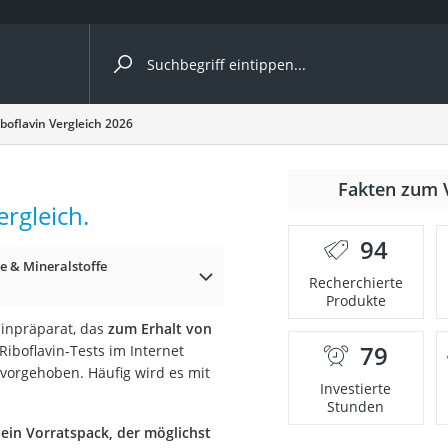
ergleiche nach Kategorie
iboflavin Vergleich 2026
Fakten zum 
rgleich.
94
e & Mineralstoffe
p)
Recherchierte
Produkte
minpräparat, das
zum Erhalt von
79
Riboflavin-Tests im Internet
orgehoben. Häufig wird es mit
Investierte
Stunden
 ein Vorratspack, der möglichst