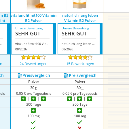
in B2
vitalundfitmit100 Vitamin
natürlich lang leben
in)
B2 Pulver
Vitamin B2 Pulver
Unsere Bewertung
Unsere Bewertung
SEHR GUT
SEHR GUT
itamineule Vitamin B2 Kapseln (Riboflavin)
vitalundfitmit100 Vitamin B2 Pulver
natürlich lang leben Vitamin B2 Pulver
08/2026
08/2026
en
24 Bewertungen
15 Bewertungen
ch
Preis­vergleich
Preis­vergleich
Pulver
Pulver
30 g
30 g
sis
0,05 € pro Tagesdosis
0,05 € pro Tagesdosis
300 Tage
300 Tage
100 mg
100 mg