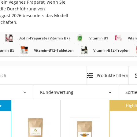
h ein veganes Präparat, wenn Sie
 die Durchführung von
at
August 2026 besonders das Modell
schaften.
rät
Biotin-Präparate (Vitamin B7)
Vitamin B1
Vita
e
tamin B5
Vitamin-B12-Tabletten
Vitamin-B12-Tropfen
ner
Zahnbürste
ich
Produkte filtern
d
Kundenwertung
Sorti
r
Highl