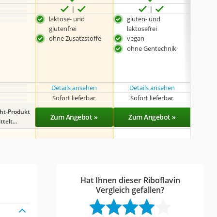
laktose- und
gluten- und
glut
glutenfrei
laktosefrei
ohn
ohne Zusatzstoffe
vegan
Aro
ohne Gentechnik
Details ansehen
Details ansehen
Det
Sofort lieferbar
Sofort lieferbar
Sof
ght-Produkt
Zum Angebot »
Zum Angebot »
Zu
telt...
Hat Ihnen dieser Riboflavin
Vergleich gefallen?