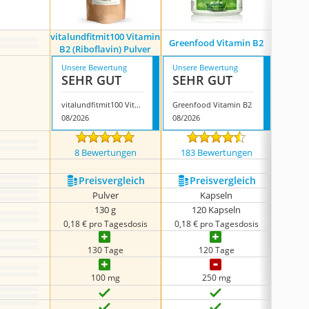
vitalundfitmit100 Vitamin
TUDI
Greenfood Vitamin B2
B2 (Riboflavin) Pulver
Unsere Bewertung
Unsere Bewertung
Unsere
SEHR GUT
SEHR GUT
SEH
vitalundfitmit100 Vitamin B2 (Riboflavin) Pulver
Greenfood Vitamin B2
08/2026
08/2026
08/202
8 Bewertungen
183 Bewertungen
149
Preis­vergleich
Preis­vergleich
P
Pulver
Kapseln
Auflö
130 g
120 Kapseln
0,18 € pro Tagesdosis
0,18 € pro Tagesdosis
0,20 
130 Tage
120 Tage
100 mg
250 mg