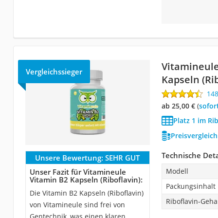
Vitamineule
Vergleichssieger
Kapseln (Rib
14
ab 25,00 €
(
Sofor
Platz 1 im Ri
Preisvergleic
Technische Deta
Unsere Bewertung:
SEHR GUT
Modell
Unser Fazit für Vitamineule
Vitamin B2 Kapseln (Riboflavin):
Packungsinhalt 
Die Vitamin B2 Kapseln (Riboflavin)
Riboflavin-Geha
von Vitamineule sind frei von
Gentechnik, was einen klaren