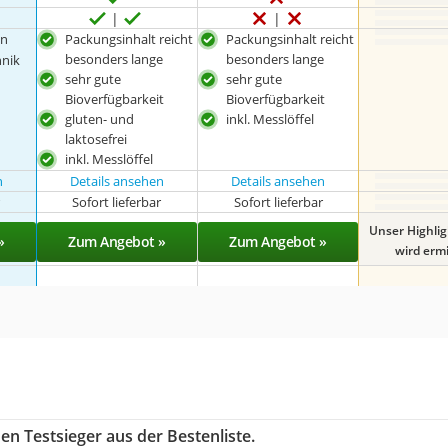
an
Packungsinhalt reicht
Packungsinhalt reicht
besonders lange
besonders lange
hnik
sehr gute
sehr gute
Bioverfügbarkeit
Bioverfügbarkeit
gluten- und
inkl. Messlöffel
laktosefrei
inkl. Messlöffel
n
Details ansehen
Details ansehen
r
Sofort lieferbar
Sofort lieferbar
Unser Highli
»
Zum Angebot »
Zum Angebot »
wird ermit
en Testsieger aus der Bestenliste.