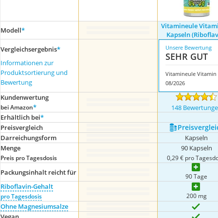
Vitamineule Vitam
Modell
*
Kapseln (Riboflav
Unsere Bewertung
Vergleichsergebnis
*
SEHR GUT
Informationen zur
Produktsortierung und
V
Bewertung
08/2026
Kundenwertung
*
bei Amazon
148 Bewertung
Erhältlich bei
*
Preis­verglei
Preis­vergleich
Darreichungsform
Kapseln
Menge
90 Kapseln
Preis pro Tagesdosis
0,29 € pro Tagesdo
Packungsinhalt reicht für
90 Tage
Riboflavin-Gehalt
200 mg
pro Tagesdosis
Ohne Magnesiumsalze
Vegan