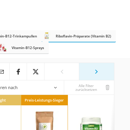
min-B12-Trinkampullen
Riboflavin-Präparate (Vitamin B2)
Vitamin-B12-Sprays
Alle Filter
eren nach
zurücksetzen
ight
Preis-Leistungs-Sieger