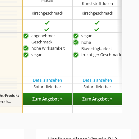
Plastik
Kunststoffdosen
A
Kirschgeschmack
Kirschgeschmack
Kir
angenehmer
vegan
ang
Geschmack
Ges
hohe
hohe Wirksamkeit
hoh
Bioverfügbarkeit
vegan
fruchtiger Geschmack
mit 
Details ansehen
Details ansehen
Det
Sofort lieferbar
Sofort lieferbar
Sof
ght-Produkt
Zum Angebot »
Zum Angebot »
Zu
telt...