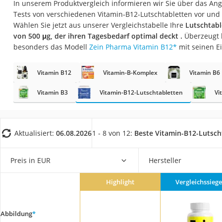
In unserem Produktvergleich informieren wir Sie über das Ang
Eiweißpulver
Tests von verschiedenen Vitamin-B12-Lutschtabletten vor und 
Magnesiumpräpar
Wählen Sie jetzt aus unserer Vergleichstabelle Ihre
Lutschtabl
von 500 μg, der ihren Tagesbedarf optimal deckt .
Überzeugt 
Katzenklappe
besonders das Modell
Zein Pharma Vitamin B12
*
mit seinen E
Nackenmassagege
Zeckenschutz Katz
Vitamin B12
Vitamin-B-Komplex
Vitamin B6
leichter Haartrock
Vitamin B3
Vitamin-B12-Lutschtabletten
Vi
Philips-Sonicare-
Schildkrötenhaus
Aktualisiert:
06.08.2026
1 - 8 von 12:
Beste Vitamin-B12-Lutsch
Mineralfutter Pfer
Massagegerät
Preis in EUR
Hersteller
Service
Highlight
Vergleichssiege
Abbildung
*