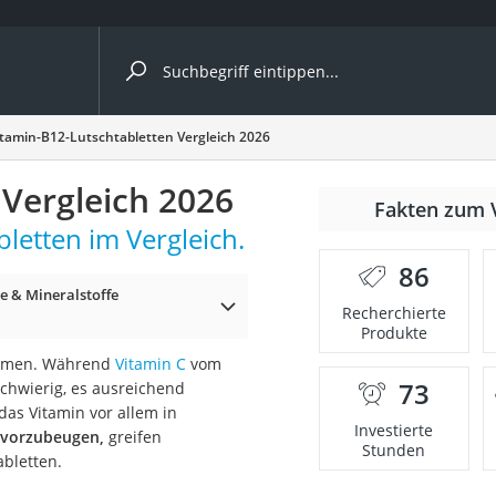
ergleiche nach Kategorie
itamin-B12-Lutschtabletten Vergleich 2026
 Vergleich 2026
Fakten zum 
letten im Vergleich.
86
e & Mineralstoffe
p)
Recherchierte
Produkte
nehmen. Während
Vitamin C
vom
73
schwierig, es ausreichend
as Vitamin vor allem in
Investierte
t vorzubeugen,
greifen
Stunden
bletten.