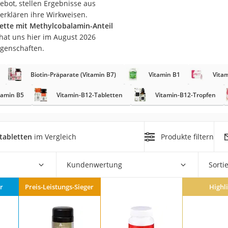
ebot, stellen Ergebnisse aus
erklären ihre Wirkweisen.
at
ette mit Methylcobalamin-Anteil
hat uns hier im August 2026
igenschaften.
rät
e
Biotin-Präparate (Vitamin B7)
Vitamin B1
Vita
ner
tamin B5
Vitamin-B12-Tabletten
Vitamin-B12-Tropfen
Zahnbürste
tabletten
im Vergleich
Produkte filtern
d
Kundenwertung
Sorti
r
Preis-Leistungs-Sieger
Highl