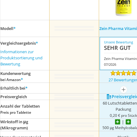
Modell
*
Zein Pharma Vitam
Unsere Bewertung
Vergleichsergebnis
*
SEHR GUT
Informationen zur
Produktsortierung und
Bewertung
07/2026
Kundenwertung
*
bei Amazon
27 Bewertunge
Erhältlich bei
*
mehr a
Preis­verglei
Preis­vergleich
60 Lutschtabletten
Anzahl der Tabletten
Packung
Preis pro Tablette
0,20 € pro Stüc
Wirkstoff in μg
500 μg Methylcobal
(Mikrogramm)