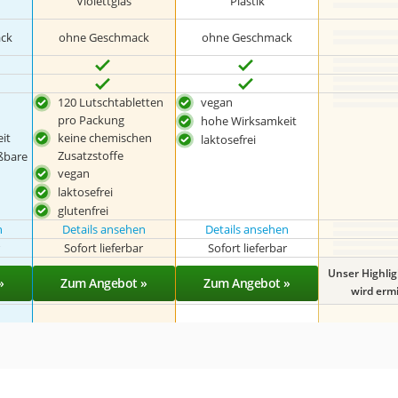
Violettglas
Plastik
ack
ohne Geschmack
ohne Geschmack
120 Lutschtabletten
vegan
pro Packung
hohe Wirksamkeit
it
keine chemischen
laktosefrei
Zusatzstoffe
ßbare
vegan
laktosefrei
glutenfrei
n
Details ansehen
Details ansehen
r
Sofort lieferbar
Sofort lieferbar
Unser Highli
»
Zum Angebot »
Zum Angebot »
wird ermit