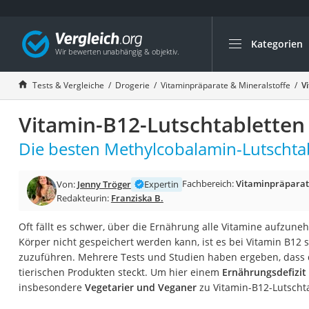
Kategorien
Die beliebtesten V
Drogerie
Tests & Vergleiche
Drogerie
Vitaminpräparate & Mineralstoffe
V
Inhalator
Vitamin-B12-Lutschtabletten
Haarschneider
Rollator
Die besten Methylcobalamin-Lutschtab
Braun Rasierer
Fachbereich:
Vitaminpräparat
Von:
Jenny Tröger
Expertin
Katzenklappe (Chi
Redakteurin:
Franziska B.
Rasierer
Oft fällt es schwer, über die Ernährung alle Vitamine aufzu
Masturbator
Körper nicht gespeichert werden kann, ist es bei Vitamin B12 
Massagepistole
zuzuführen. Mehrere Tests und Studien haben ergeben, dass d
tierischen Produkten steckt. Um hier einem
Ernährungsdefizi
Epilierer
insbesondere
Vegetarier und Veganer
zu Vitamin-B12-Lutschta
Reisehaartrockner