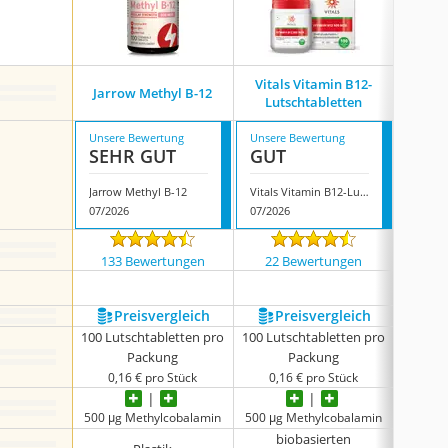
Fair a
Vitals Vitamin B12-
Jarrow Methyl B-12
B1
Lutschtabletten
Lut
Unsere Bewertung
Unsere Bewertung
Unsere
SEHR GUT
GUT
GUT
Jarrow Methyl B-12
Vitals Vitamin B12-Lutschtabletten
07/2026
07/2026
07/202
133 Bewertungen
22 Bewertungen
9 
Preis­vergleich
Preis­vergleich
P
100 Lutschtabletten pro
100 Lutschtabletten pro
90 Lut
Packung
Packung
0,16 € pro Stück
0,16 € pro Stück
0,1
500 μg Methylcobalamin
500 μg Methylcobalamin
500 μg
biobasierten