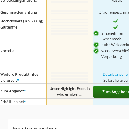
Verpackungsmaterial
Plastik
Geschmacksrichtung
Zitronengeschm
Hochdosiert ( ab 500 μg)
Glutenfrei
angenehmer
Geschmack
hohe Wirksamke
wiederverschlie
Vorteile
Verpackung
Weitere Produktinfos
Details ansehe
Lieferzeit
*
Sofort lieferba
Unser Highlight-Produkt
Zum Angebot
*
Zum Angebot 
wird ermittelt...
Erhältlich bei
*
Inhaltsverzeichnis