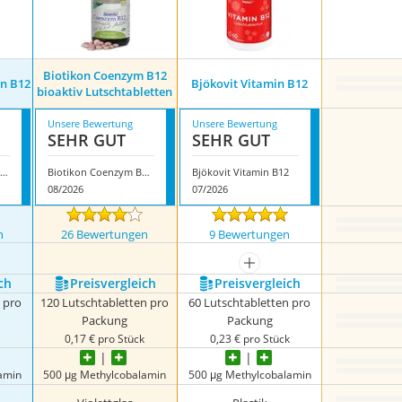
Biotikon Coenzym B12
in B12
Bjökovit Vitamin B12
bioaktiv Lutschtabletten
Unsere Bewertung
Unsere Bewertung
SEHR GUT
SEHR GUT
Zein Pharma Vitamin B12
Biotikon Coenzym B12 bioaktiv Lutschtabletten
Bjökovit Vitamin B12
08/2026
07/2026
n
26 Bewertungen
9 Bewertungen
nzeigen
mehr anzeigen
ch
Preis­vergleich
Preis­vergleich
 pro
120 Lutschtabletten pro
60 Lutschtabletten pro
Packung
Packung
k
0,17 € pro Stück
0,23 € pro Stück
amin
500 μg Methylcobalamin
500 μg Methylcobalamin