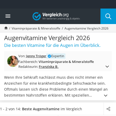
Die beliebtesten Vergleiche nach Kategorie
Vergleich
Drogerie
Inhalator
Vitaminpräparate & Mineralstoffe
Augenvitamine Vergleich 2026
Haarschneider
Rollator
Augenvitamine Vergleich 2026
Braun Rasierer
Die besten Vitamine für die Augen im Überblick.
Katzenklappe (Chip)
Rasierer
Von:
Jenny Tröger
Expertin
Masturbator
Fachbereich:
Vitaminpräparate & Mineralstoffe
Massagepistole
Redakteurin:
Franziska B.
Epilierer
Reisehaartrockner
Wenn Ihre Sehkraft nachlässt muss dies nicht immer ein
Eiweißpulver
Anzeichen für eine krankheitsbedingte Sehschwäche sein.
Magnesiumpräparat
Oftmals lassen sich diese Probleme durch einen Mangel an
Katzenklappe
bestimmten Nährstoffen erklären. Mit speziellen
Nackenmassagegerät
Augenvitaminen verhelfen Sie Ihrem Sehorgan zu neuer
Zeckenschutz Katze
Stärke und halten Ihr Auge auch in Zukunft gesund.
1 - 2 von 14:
Beste Augenvitamine
im Vergleich
leichter Haartrockner
Verschiedene Tests im Internet fokussieren sich auf