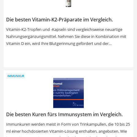
passen, zeigt Ihnen unsere Test- bzw. Vergleichstabelle.
Die besten Vitamin-K2-Präparate im Vergleich.
Vitamin-K2-Tropfen und -Kapseln sind vergleichsweise neuartige
Nahrungsergänzungsmittel. Nehmen Sie diese in Kombination mit
Vitamin D ein, wird Ihre Blutgerinnung gefördert und der
Knochenabbau gehemmt. Besonders hochwertige Produkte
enthalten zusätzliche Öle, die die Aufnahme und Verarbeitung des
Vitamins begünstigen. Auch in der Zusammensetzung gibt es
Unterschiede. Qualitätvolle Tropfen und Kapseln kommen ganz
IMMUNKUR
ohne Allergene, Zusatzstoffe und tierische Produkte aus. Tun Sie
Ihrem Körper etwas Gutes und finden Sie jetzt in unserer Test- bzw.
Vergleichstabelle die besten Vitamin-K2-Tropfen und -Kapseln.
Die besten Kuren fürs Immunsystem im Vergleich.
Immunkuren werden meist in Form von Trinkampullen, die 10 bis 25
ml einer hochdosierten Vitamin-Lösung enthalten, angeboten. Wie