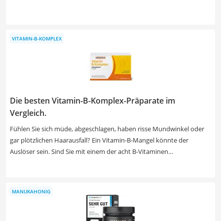
Extrakt enthalten oder Sie greifen zu Varianten, die zusätzlich mit
Vitaminen, Ginseng oder Grüntee angereichert sind. Achten Sie
zudem auf enthaltene Allergene. Unsere Test- oder Vergleichstabelle
VITAMIN-B-KOMPLEX
unterstützt Sie bei der Auswahl.
Die besten Vitamin-B-Komplex-Präparate im
Vergleich.
Fühlen Sie sich müde, abgeschlagen, haben risse Mundwinkel oder
gar plötzlichen Haarausfall? Ein Vitamin-B-Mangel könnte der
Auslöser sein. Sind Sie mit einem der acht B-Vitaminen
unterversorgt, wirkt sich das auf den Stoffwechselprozess der
anderen Vitamine aus – Sie können sogar in depressive Stimmungen
verfallen. Ein Vitamin-B-Komplex füllt Ihren Vitaminspeicher wieder
MANUKAHONIG
auf und Sie fühlen sich wieder fitter. Damit das klappt, sollten das
Präparat hoch genug dosiert sein und im besten Fall aus der
natürlichen Form der Vitamine bestehen – diese Form soll wirksamer