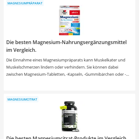
MAGNESIUMPRÄPARAT
Sie es als Zeckenschutz oder als Unterstützung bei Allergien und
Asthma. Ein Blick in unsere Produkttabelle genügt und Sie finden das
richtige Produkt für Ihre Bedürfnisse.
Die besten Magnesium-Nahrungsergänzungsmittel
im Vergleich.
Die Einnahme eines Magnesiumpräparats kann Muskelkater und
Muskelschmerzen lindern oder verhindern. Sie können dabei
zwischen Magnesium-Tabletten, -Kapseln, -Gummibärchen oder -
Granulat wählen. Laut gängigen Online-Tests sollten Sie vor der
Einnahme darauf achten, welche Tagesdosis empfohlen wird. Bei
Magnesiumpräparaten handelt es sich in der Regel um ein veganes
MAGNESIUMCITRAT
Produkt. Wählen Sie jetzt ein Magnesiumpräparat mit weiteren
nützlichen Bestandteilen, um dem Körper zusätzliche Nährstoffe
oder Vitamine zuzuführen.
Die besten Magnesiumcitrat-Produkte im Vergleich.