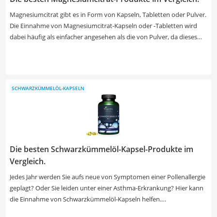
Magnesiumcitrat gibt es in Form von Kapseln, Tabletten oder Pulver.
Die Einnahme von Magnesiumcitrat-Kapseln oder -Tabletten wird
dabei häufig als einfacher angesehen als die von Pulver, da dieses
noch selbst dosiert werden muss. In gängigen Tests im Internet wird
darauf hingewiesen, dass Präparate ohne Magnesiumsalze eine
bessere Bioverfügbarkeit aufweisen, also schneller vom
menschlichen Organismus aufgenommen werden können. Wählen
SCHWARZKÜMMELÖL-KAPSELN
Sie jetzt Magnesiumcitrat aus unserer Vergleichstabelle, das Ihnen
einen besonders großen Vorrat bietet. So müssen Sie nicht allzu
häufig eine Packung nachkaufen.
Die besten Schwarzkümmelöl-Kapsel-Produkte im
Vergleich.
Jedes Jahr werden Sie aufs neue von Symptomen einer Pollenallergie
geplagt? Oder Sie leiden unter einer Asthma-Erkrankung? Hier kann
die Einnahme von Schwarzkümmelöl-Kapseln helfen.
Schwarzkümmelöl ist extrem gesund und besitzt enorm viele