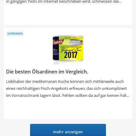
in gängigen Tests im Internet beschrieben wird, schmecken die
meisten Immunkuren fruchtig-süß und sind so relativ angenehm
einzunehmen. Ein hoher Vitamin-C-Gehalt in Kombination mit vielen
weiteren Vitaminen und Mineralstoffen zur Stärkung der
Abwehrkräfte zeichnet Immunkuren aus. Wählen Sie jetzt eine
SARDINEN
Monats-Immunkur aus unserer Vergleichstabelle, um Ihren
Organismus optimal beim Aufbau eines starken Immunsystems zu
unterstützen.
Die besten Ölsardinen im Vergleich.
Liebhaber der mediterranen Küche können sich mittlerweile auch
eines reichhaltigen Fisch-Angebots erfreuen, das sich unkompliziert
im Vorratsschrank lagern lässt. Fehlen sollten da auf gar keinen Fall
kulinarische Spezialitäten wie Sardinen. Wählen Sie jetzt Sardinen in
pikanter Tomatensauce oder in Olivenöl eingelegt aus unserer
Vergleichstabelle. Sie passen besonders gut zu Reis, Nudeln oder
Salat. Sardinendosen sind übrigens häufig optisch ein Hingucker und
besitzen Kultstatus.
mehr anzeigen