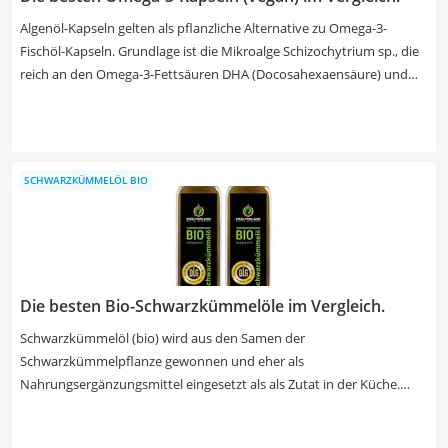
Algenöl-Kapseln gelten als pflanzliche Alternative zu Omega-3-
Fischöl-Kapseln. Grundlage ist die Mikroalge Schizochytrium sp., die
reich an den Omega-3-Fettsäuren DHA (Docosahexaensäure) und
EPA (Eicosapentaensäure) ist. Omega-3-Fettsäuren sind von großer
Bedeutung für den menschlichen Stoffwechsel. Tests im Internet
zeigen, dass die Algenöl-Präparate sehr unterschiedlich sind. Wählen
Sie jetzt aus unserer Vergleichstabelle ein Produkt mit einem DHA-
SCHWARZKÜMMELÖL BIO
Anteil von mindestens 600 mg, damit Sie schneller eine ausreichende
Omega-3-Fettsäuren-Zufuhr erreichen können.
Die besten Bio-Schwarzkümmelöle im Vergleich.
Schwarzkümmelöl (bio) wird aus den Samen der
Schwarzkümmelpflanze gewonnen und eher als
Nahrungsergänzungsmittel eingesetzt als als Zutat in der Küche.
Natürlich können Sie das Öl auch zur Zubereitung von Speisen
verwenden, es hat aber laut gängigen Tests im Internet ein sehr