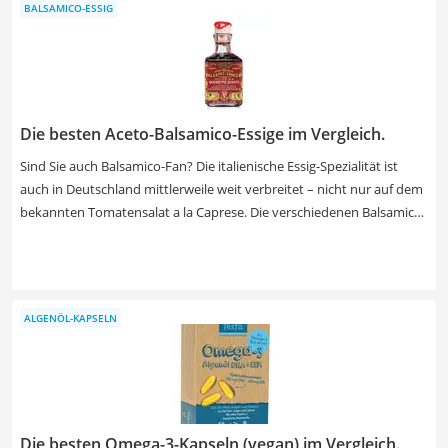
BALSAMICO-ESSIG
Sie sich unseren Vergleich durchlesen. Dort erfahren Sie unter
anderem, bei welchen Produkten regelmäßig ein Test auf
Schwermetalle durchgeführt wird. So erhalten Sie den größten
Nutzen ohne Nebenwirkungen.
Die besten Aceto-Balsamico-Essige im Vergleich.
Sind Sie auch Balsamico-Fan? Die italienische Essig-Spezialität ist
auch in Deutschland mittlerweile weit verbreitet – nicht nur auf dem
bekannten Tomatensalat a la Caprese. Die verschiedenen Balsamico-
Essig-Sorten in unserem Vergleich haben einen relativ geringen
Säuregehalt zwischen 1,2 und 6 % und überzeugen vor allem durch
ihren fruchtigen Geschmack. Insider-Tipp: Wählen Sie einen
Balsamico-Essig aus Modena. Dieser ist besonders authentisch und
ALGENÖL-KAPSELN
meist sehr hochwertig. Damit überzeugen Sie garantiert all Ihre
Gäste im Geschmacks-Test.
Die besten Omega-3-Kapseln (vegan) im Vergleich.