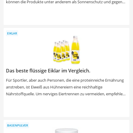
können die Produkte unter anderem als Sonnenschutz und gegen
Augenprobleme verwenden, aber auch Entzündungen und
Magenerkrankung lassen sich mit Astaxanthin in den Griff kriegen.
Achten Sie beim Kauf vor allem auf den Astaxanthin-Gehalt der
Produkte. Dieser schwankt zwischen 4 und 12 mg. Besonders
EIKLAR
hochwertige Präparate sind mit Vitamin E versetzt. Unsere
Produkttabelle zeigt Ihnen außerdem, ob bedenkliche Zusatzstoffe
enthalten sind. Finden Sie mithilfe unseres Vergleichs das beste
Astaxanthin zur Nahrungsergänzung.
Das beste flüssige Eiklar im Vergleich.
Für Sportler, aber auch Personen, die eine proteinreiche Ernährung
anstreben, ist Eiweiß aus Hühnereiern eine reichhaltige
Nährstoffquelle. Um nerviges Eiertrennen zu vermeiden, empfehlen
verschiedene Tests im Internet, auf flüssiges Eiklar in Flaschen
zurückzugreifen. Dieses eignet sich für eine schnelle Zubereitung von
Omelette, Pancakes, Proteinsmoothies oder Eiweißdrinks. Wählen
Sie jetzt Eiklar in einer wiederverschließbaren Flasche mit
BASENPULVER
praktischem Schraubverschluss aus unserer Vergleichstabelle aus,