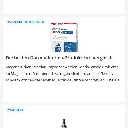
Präparat eine Wirkstoffdosis von von 200 bis 400 Milligramm haben.
Achten Sie zudem darauf, dass Ihr Wunschprodukt ohne
Magnesiumstearat auskommt. Dabei handelt es sich um einen
DARMBAKTERIEN-KAPSELN
Zusatz, der Allergien auslösen und das Immunsystem schwächen
kann. Finden Sie jetzt in unserer Test- oder Vergleichstabelle die
besten Mariendistel-Kapseln und tun Sie Ihrem Körper etwas Gutes.
Die besten Darmbakterien-Produkte im Vergleich.
Magendrücken? Verdauungsbeschwerden? Andauernde Probleme
im Magen- und Darmbereich schlagen nicht nur auf das Gemüt,
sondern können die Lebensqualität deutlich einschränken. Eine Kur
mit Darmbakterien-Kapseln zur Darmsanierung kann Abhilfe
schaffen. Darmbakterien-Kapseln sind Nahrungsergänzungsmittel,
die mittels bestimmter Bakterienstämme wieder Schwung in Ihre
Verdauung bringen und ausgleichend auf die Darmflora wirken
VITAMIN K2
können. Achten Sie bei der Auswahl auf die Zusammensetzung: Je
höher die Anzahl verschiedener Bakterienkulturen ist, desto besser
kann das Präparat wirken. Welche Darmbakterien-Kapseln zu Ihnen