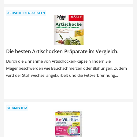
intensives und bitteres Aroma. Auch zur äußerlichen Anwendung
wird Schwarzkümmelöl häufig genutzt und Hautirritationen können
ARTISCHOCKEN-KAPSELN
gemindert werden. Wählen Sie jetzt ein Schwarzkümmelöl (bio) mit
DLG-Siegel aus unserer Vergleichstabelle, um ein garantiert qualitativ
hochwertiges Produkt zu erhalten.
Die besten Artischocken-Präparate im Vergleich.
Durch die Einnahme von Artischocken-Kapseln lindern Sie
Magenbeschwerden wie Bauchschmerzen oder Blähungen. Zudem
wird der Stoffwechsel angekurbelt und die Fettverbrennung
gefördert. In Kombination mit einer ausgewogenen Ernährung und
Sport unterstützen Sie Artischocken-Kapseln auch beim Abnehmen.
Unterschiede gibt es vor allem bei der Zusammensetzung.
Hochwertige Kapseln verzichten auf Konservierungsmittel sowie
VITAMIN B12
tierische Produkte und sind zudem laktose- und glutenfrei. Achten
Sie außerdem darauf, dass sich nicht alle Produkte zur längerfristigen
Anwendung eignen. Finden Sie jetzt in unserer Test- bzw.
Vergleichtsballe die besten Artischocken-Kapseln.