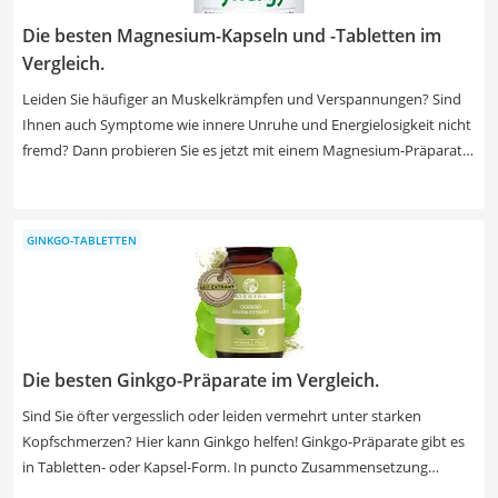
Präparat enthält.
Die besten Magnesium-Kapseln und -Tabletten im
Vergleich.
Leiden Sie häufiger an Muskelkrämpfen und Verspannungen? Sind
Ihnen auch Symptome wie innere Unruhe und Energielosigkeit nicht
fremd? Dann probieren Sie es jetzt mit einem Magnesium-Präparat
aus unserer Test- oder Vergleichstabelle. Denn diese Symptome
können auf einen Magnesiummangel hindeuten. Magnesium-
Tabletten oder Kapseln werden mehrfach täglich eingenommen und
GINKGO-TABLETTEN
decken so den empfohlenen Tagesbedarf von 300 bis 350 mg
komplett ab. Insider-Tipp: Magnesium-Präparate mit dem Wirkstoff
Magnesiumcitrat gelten als besonders effektiv.
Die besten Ginkgo-Präparate im Vergleich.
Sind Sie öfter vergesslich oder leiden vermehrt unter starken
Kopfschmerzen? Hier kann Ginkgo helfen! Ginkgo-Präparate gibt es
in Tabletten- oder Kapsel-Form. In puncto Zusammensetzung
können Sie entweder auf Produkte setzen, die ausschließlich Ginkgo-