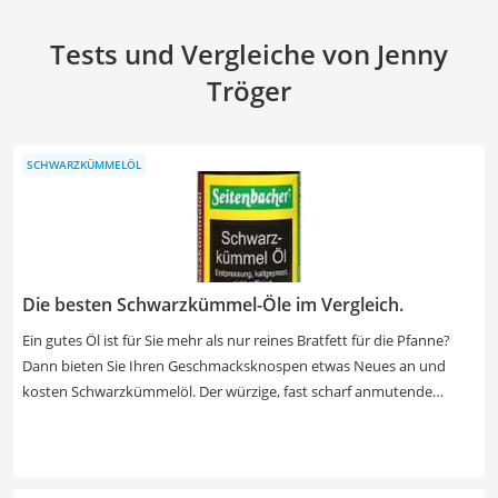
Tests und Vergleiche von Jenny
Tröger
SCHWARZKÜMMELÖL
Die besten Schwarzkümmel-Öle im Vergleich.
Ein gutes Öl ist für Sie mehr als nur reines Bratfett für die Pfanne?
Dann bieten Sie Ihren Geschmacksknospen etwas Neues an und
kosten Schwarzkümmelöl. Der würzige, fast scharf anmutende
Geschmack sorgt in Salaten, Smoothies oder Suppen für eine
besondere Note. Schwarzkümmelöl ist nicht nur reich an Vitaminen
und ungesättigten Fettsäuren, das pure und schonend kaltgepresste
Öl kann auch außerhalb Ihrer Küche zum Einsatz kommen. Nutzen