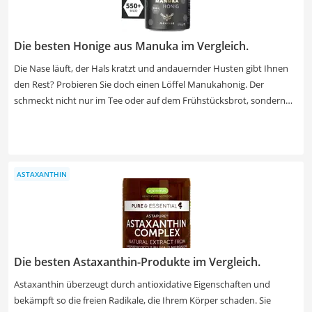
sein als die synthetische. Alle weiteren wichtigen Eckdaten können
Sie unserer Vergleichstabelle entnehmen.
Die besten Honige aus Manuka im Vergleich.
Die Nase läuft, der Hals kratzt und andauernder Husten gibt Ihnen
den Rest? Probieren Sie doch einen Löffel Manukahonig. Der
schmeckt nicht nur im Tee oder auf dem Frühstücksbrot, sondern
besitzt eine antibakterielle und entzündungshemmende Wirkung,
wie Manukahonig-Tests im Internet berichten. Wenn Sie bewusst auf
Naturheilmittel setzen, dann sollte Manukahonig einen festen Platz
in Ihrer Hausapotheke einnehmen. Werfen Sie einen Blick auf unsere
ASTAXANTHIN
Vergleichstabelle und finden dort einen Honig mit hohem MGO-
Wert.
Die besten Astaxanthin-Produkte im Vergleich.
Astaxanthin überzeugt durch antioxidative Eigenschaften und
bekämpft so die freien Radikale, die Ihrem Körper schaden. Sie