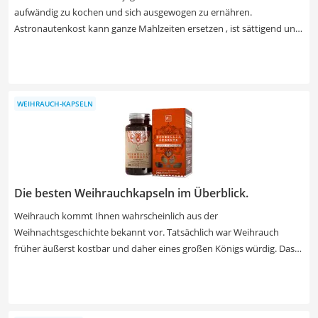
aufwändig zu kochen und sich ausgewogen zu ernähren.
Astronautenkost kann ganze Mahlzeiten ersetzen , ist sättigend und
enthält alle wichtigen Nährstoffe und Vitamine. Wenn es bei Ihnen
ganz schnell gehen muss, greifen Sie bei Ihrer Wahl besser zu fertigen
Nährstoff-Shakes. So sparen Sie sich das Anrühren eines Pulvers und
können Ihren Mahlzeitenersatz direkt trinken. Geschmacklich bieten
WEIHRAUCH-KAPSELN
die verschiedenen Produkte eine Auswahl von Neutral über Vanille
oder Waldfrucht bis hin zu verschiedenen Mischungen. Verschaffen
Sie sich jetzt einen Überblick in unserer Test- bzw. Vergleichstabelle
und finden Sie Ihren Favoriten.
Die besten Weihrauchkapseln im Überblick.
Weihrauch kommt Ihnen wahrscheinlich aus der
Weihnachtsgeschichte bekannt vor. Tatsächlich war Weihrauch
früher äußerst kostbar und daher eines großen Königs würdig. Das
Extrakt des Weihrauchbaumes kann aber auch für Ihre Gesundheit
sehr wertvoll sein, denn Weihrauch wird eine besondere
entzündungshemmende Wirkung nachgesagt. Bevor Sie jetzt
begeistert das erste Produkt bestellen, dass Sie online finden, sollten