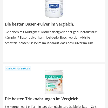
das auch nach dem Öffnen lange frisch bleibt.
Die besten Basen-Pulver im Vergleich.
Sie haben mit Müdigkeit, Antriebslosigkeit oder gar Haarausfall zu
kämpfen? Basenpulver kann bei derlei Beschwerden Abhilfe
schaffen. Achten Sie beim Kauf darauf, dass das Pulver Kalium,
Kalzium, Natrium und Magnesium enthält. Diese Inhaltsstoffe sind
besonders gesundheitsfördernd. Die Aromen der erhältlichen
Produkte variieren von neutralem Geschmack über Orangen- bis hin
zu Zitronengeschmack. Achten Sie darauf, dass nicht alle Produkte
ASTRONAUTENKOST
zur Einnahme während der Schwangerschaft oder Stillzeit geeignet
sind. Finden Sie jetzt in unserer Test- oder Vergleichstabelle das
beste Basenpulver und tun Sie Ihrem Körper etwas Gutes.
Die besten Trinknahrungen im Vergleich.
Sie kennen es: Ein Termin jagt den nächsten. Da bleibt kaum Zeit,