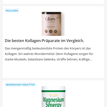
Wirkstoffe, die bei entzündlichen und bronchialen Erkrankungen
helfen können. Leider besitzt das reine Öl einen scharfen
KOLLAGEN
Geschmack, weshalb geschmacksneutrale Kapseln eine gute
Alternative darstellen. Veganer und Vegetarier sollten jedoch
vorsichtig sein. Alle Kapseln in unserer Test- bzw. Vergleichstabelle
enthalten tierische Gelantine.
Die besten Kollagen-Präparate im Vergleich.
Das mengenmäßig bedeutendste Protein des Körpers ist das
Kollagen. Ein wahres Wundermittel. Denn Kollagene sorgen für
starke Muskeln, belastbare Gelenke, straffe Sehnen, kräftige
Knochen, strahlende Haut, geschmeidige Haare und vieles mehr.
Nur: Der Kollagen-Gehalt sinkt mit zunehmendem Alter. Die Folgen:
Falten, eingeschränkte Mobilität, Gelenkschmerzen. Um dem
entgegenzuwirken, gibt es Kollagen-Präparate wie Kollagen-Kapseln.
MAGNESIUM-TABLETTEN
Wählen Sie jetzt aus unserer Vergleichstabelle ein Kollagen-Präparat
aus, das einen hohen Wirkungsgrad aufweist, laborgeprüft und
zudem frei von Gentechnik, Laktose und Gluten ist. Gemäß Tests im
Internet müssen Sie darauf achten, welche Kollagen-Typen das