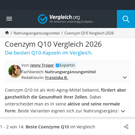
Die beliebtesten Vergleiche nach Kategorie
Vergleich
Drogerie
Inhalator
Nahrungsergänzungsmittel
Coenzym Q10 Vergleich 2026
Haarschneider
Rollator
Coenzym Q10 Vergleich 2026
Braun Rasierer
Die besten Q10-Kapseln im Vergleich.
Katzenklappe (Chip)
Rasierer
Von:
Jenny Tröger
Expertin
Masturbator
Fachbereich:
Nahrungsergänzungsmittel
Massagepistole
Redakteurin:
Franziska B.
Epilierer
Reisehaartrockner
Coenzym Q10 ist als Anti-Aging-Mittel bekannt,
fördert aber
Eiweißpulver
ganzheitlich die Gesundheit Ihrer Zellen
. Dabei
Magnesiumpräparat
unterscheidet man es in seine
aktive und seine normale
Katzenklappe
Form
. Beide Varianten eignen sich zur Nahrungsergänzung,
Nackenmassagegerät
aber wenn Sie sich für die aktive Form, also Ubiquinol Q10,
Zeckenschutz Katze
entscheiden,
dann kann Ihr Körper den Stoff schneller
1 - 2 von 14:
Beste Coenzyme Q10
im Vergleich
leichter Haartrockner
aufnehmen und verarbeiten
.
Bei den