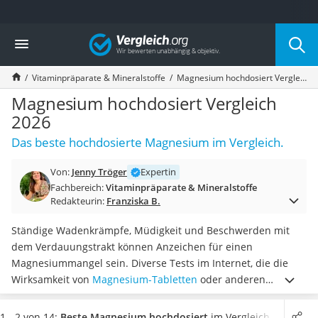
Die beliebtesten Vergleiche nach Kategorie
Vergleich
Drogerie
Inhalator
Vitaminpräparate & Mineralstoffe
Magnesium hochdosiert Vergleich 2026
Haarschneider
Rollator
Magnesium hochdosiert Vergleich
Braun Rasierer
2026
Katzenklappe (Chip)
Das beste hochdosierte Magnesium im Vergleich.
Rasierer
Masturbator
Von:
Jenny Tröger
Expertin
Massagepistole
Fachbereich:
Vitaminpräparate & Mineralstoffe
Epilierer
Redakteurin:
Franziska B.
Reisehaartrockner
Eiweißpulver
Ständige Wadenkrämpfe, Müdigkeit und Beschwerden mit
Magnesiumpräparat
dem Verdauungstrakt können Anzeichen für einen
Katzenklappe
Magnesiummangel sein. Diverse Tests im Internet, die die
Nackenmassagegerät
Wirksamkeit von
Magnesium-Tabletten
oder anderen
Zeckenschutz Katze
entsprechenden Präparaten thematisieren, bekräftigen: Als
leichter Haartrockner
Nahrungsergänzungsmittel können ebendiese für einen
1 - 2 von 14:
Beste Magnesium hochdosiert
im Vergleich