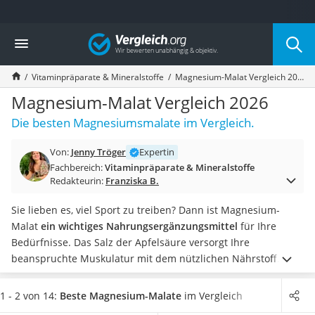
Die beliebtesten Vergleiche nach Kategorie
Vergleich
Drogerie
Inhalator
Vitaminpräparate & Mineralstoffe
Magnesium-Malat Vergleich 2026
Haarschneider
Rollator
Magnesium-Malat Vergleich 2026
Braun Rasierer
Die besten Magnesiumsmalate im Vergleich.
Katzenklappe (Chip)
Rasierer
Von:
Jenny Tröger
Expertin
Masturbator
Fachbereich:
Vitaminpräparate & Mineralstoffe
Massagepistole
Redakteurin:
Franziska B.
Epilierer
Reisehaartrockner
Sie lieben es, viel Sport zu treiben? Dann ist Magnesium-
Eiweißpulver
Malat
ein wichtiges Nahrungsergänzungsmittel
für Ihre
Magnesiumpräparat
Bedürfnisse. Das Salz der Apfelsäure versorgt Ihre
Katzenklappe
beanspruchte Muskulatur mit dem nützlichen Nährstoff
Nackenmassagegerät
Magnesium
, spendet Ihnen zusätzliche Energie und
wird
Zeckenschutz Katze
besonders schnell vom Körper aufgenommen
.
Gängige
1 - 2 von 14:
Beste Magnesium-Malate
im Vergleich
leichter Haartrockner
Online-Tests zeigen, dass Müdigkeit und Muskelkrämpfe