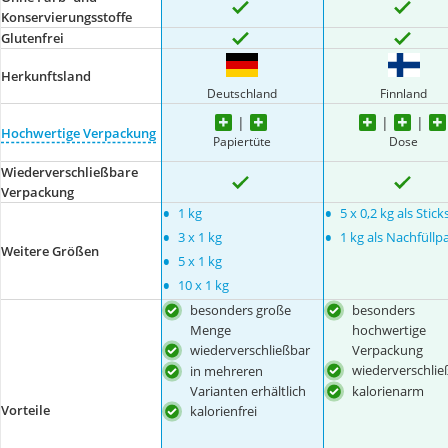
Konservierungsstoffe
Glutenfrei
Herkunftsland
Deutschland
Finnland
Hochwertige Verpackung
Papiertüte
Dose
Wiederverschließbare
Verpackung
•
•
1 kg
5 x 0,2 kg als Stick
•
•
3 x 1 kg
1 kg als Nachfüllp
Weitere Größen
•
5 x 1 kg
•
10 x 1 kg
besonders große
besonders
Menge
hochwertige
wiederverschließbar
Verpackung
wiederverschlie
in mehreren
Varianten erhältlich
kalorienarm
Vorteile
kalorienfrei