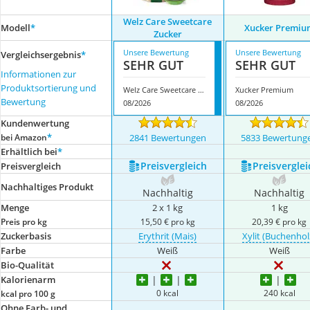
Welz Care Sweetcare
Modell
*
Xucker Premiu
Zucker
Unsere Bewertung
Unsere Bewertung
Vergleichsergebnis
*
SEHR GUT
SEHR GUT
Informationen zur
Produktsortierung und
Welz Care Sweetcare Zucker
Xucker Premium
Bewertung
08/2026
08/2026
Kundenwertung
*
bei Amazon
2841 Bewertungen
5833 Bewertung
Erhältlich bei
*
Preis­vergleich
Preis­verglei
Preis­vergleich
Nachhaltiges Produkt
Nachhaltig
Nachhaltig
Menge
2 x 1 kg
1 kg
Preis pro kg
15,50 € pro kg
20,39 € pro kg
Zuckerbasis
Erythrit (Mais)
Xylit (Buchenhol
Farbe
Weiß
Weiß
Bio-Qualität
Kalorienarm
0 kcal
240 kcal
kcal pro 100 g
Ohne Farb- und