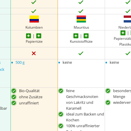
Kolumbien
Mauritius
Nieder
Papierstä
Papiertüte
Kunststofftüte
Plasti
•
•
•
s
500 g
keine
keine
ack
Bio-Qualität
feine
besonders
Geschmacksnoten
Menge
ohne Zusätze
von Lakritz und
wiederver
unraffiniert
ßbar
Karamell
ideal zum Backen und
Kochen
100% unraffinierter