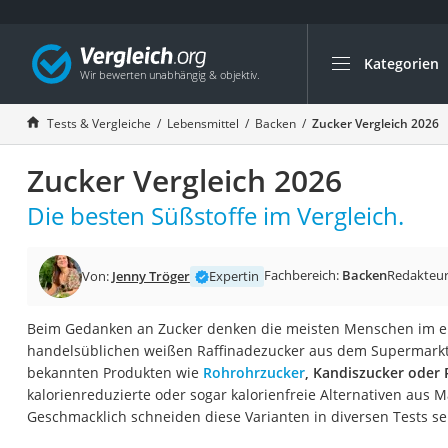
Kategorien
Die beliebtesten V
Lebensmittel
Tests & Vergleiche
Lebensmittel
Backen
Zucker Vergleich 2026
Schwarzkümmelöl
Zucker Vergleich 2026
Knäckebrot
Schwarzkümmelöl-
Die besten Süßstoffe im Vergleich.
Manukahonig
Eiklar
Fachbereich:
Backen
Redakteu
Von:
Jenny Tröger
Expertin
Astronautenkost
Beim Gedanken an Zucker denken die meisten Menschen im 
Balsamico-Essig
handelsüblichen weißen Raffinadezucker aus dem Supermarkt.
Schwarzkümmelöl 
bekannten Produkten wie
Rohrohrzucker
, Kandiszucker oder
kalorienreduzierte oder sogar kalorienfreie Alternativen aus 
Sardinen
Geschmacklich schneiden diese Varianten in diversen Tests se
Honig