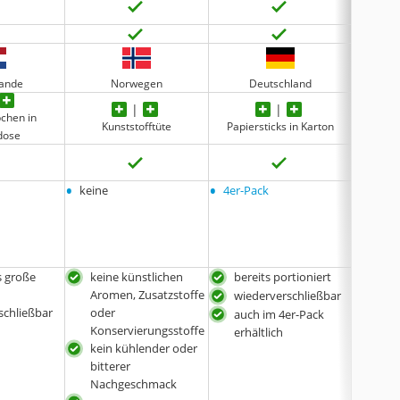
lande
Norwegen
Deutschland
bchen in
Kunststofftüte
Papiersticks in Karton
Ku
kdose
•
•
•
keine
4er-Pack
keine
 große
keine künstlichen
bereits portioniert
zah
Aromen, Zusatzstoffe
gent
wiederverschließbar
schließbar
oder
veg
auch im 4er-Pack
Konservierungsstoffe
kein
erhältlich
kein kühlender oder
Neb
bitterer
Nachgeschmack