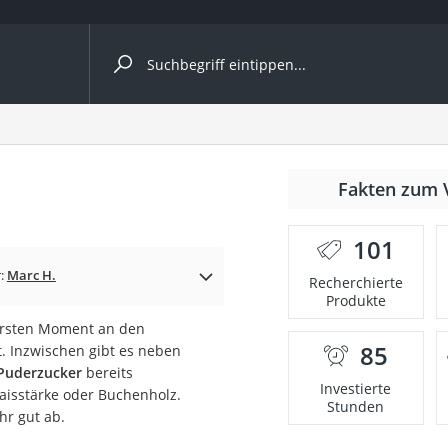
ergleiche nach Kategorie
Fakten zum 
Kapseln
101
r:
Marc H.
Recherchierte
Produkte
ersten Moment an den
85
 Inzwischen gibt es neben
bio
 Puderzucker
bereits
Investierte
Maisstärke oder Buchenholz.
Stunden
hr gut ab.