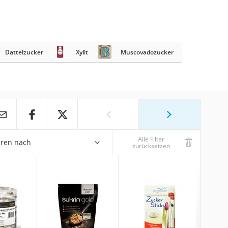
Dattelzucker
Xylit
Muscovadozucker
Alle Filter
eren nach
zurücksetzen