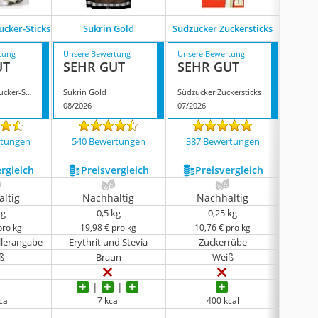
ucker-Sticks
Sukrin Gold
Südzucker Zuckersticks
Wiezuck
tung
Unsere Bewertung
Unsere Bewertung
Unsere
UT
SEHR GUT
SEHR GUT
SEH
Hellma Mini Zucker-Sticks
Sukrin Gold
Südzucker Zuckersticks
Wiezuck
08/2026
07/2026
08/202
rtungen
540 Bewertungen
387 Bewertungen
2518
ergleich
Preis­vergleich
Preis­vergleich
P
ltig
Nachhaltig
Nachhaltig
N
kg
0,5 kg
0,25 kg
pro kg
19,98 € pro kg
10,76 € pro kg
8
llerangabe
Erythrit und Stevia
Zuckerrübe
ß
Braun
Weiß
cal
7 kcal
400 kcal