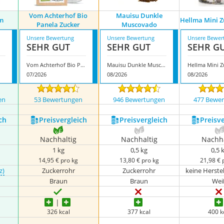
Vom Achterhof Bio
Mauisu Dunkle
m
Hellma Mini Z
Panela Zucker
Muscovado
Unsere Bewertung
Unsere Bewertung
Unsere Bewer
SEHR GUT
SEHR GUT
SEHR G
Vom Achterhof Bio Panela Zucker
Mauisu Dunkle Muscovado
07/2026
08/2026
08/2026
en
53 Bewertungen
946 Bewertungen
477 Bewe
ch
Preis­vergleich
Preis­vergleich
Preis­v
Nachhaltig
Nachhaltig
Nachha
1 kg
0,5 kg
0,5 
14,95 € pro kg
13,80 € pro kg
21,98 € 
z)
Zuckerrohr
Zuckerrohr
keine Herste
Braun
Braun
Wei
326 kcal
377 kcal
400 k