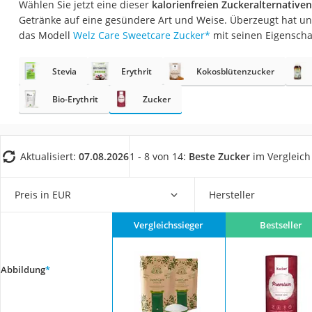
Wählen Sie jetzt eine dieser
kalorienfreien Zuckeralternativen
Gemüsebrühe
Getränke auf eine gesündere Art und Weise. Überzeugt hat un
Eiskaffee-Pulver
das Modell
Welz Care Sweetcare Zucker
*
mit seinen Eigenscha
Irischer Whiskey
Stevia
Erythrit
Kokosblütenzucker
Grapefruitkernext
Matcha-Set
Bio-Erythrit
Zucker
Sojasauce
MCT-Öl
Aktualisiert:
07.08.2026
1 - 8 von 14:
Beste Zucker
im Vergleich
Trüffelöl
Erythrit
Preis in EUR
Hersteller
Müsli ohne Zucker
Vergleichssieger
Bestseller
Service
Abbildung
*