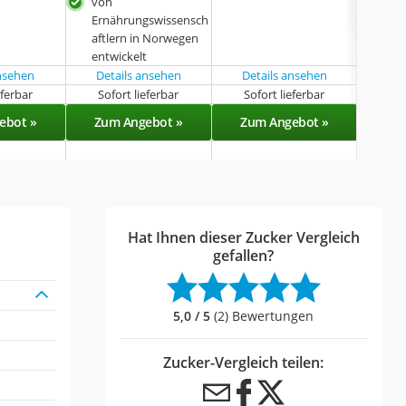
von
Ernährungswissensch
aftlern in Norwegen
entwickelt
ansehen
Details ansehen
Details ansehen
eferbar
Sofort lieferbar
Sofort lieferbar
Sof
ebot »
Zum Angebot »
Zum Angebot »
Zu
Hat Ihnen dieser Zucker Vergleich
gefallen?
5,0 / 5
(2) Bewertungen
Zucker-Vergleich teilen: