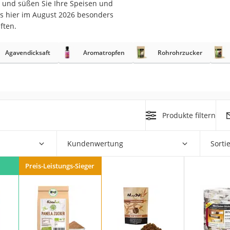
und süßen Sie Ihre Speisen und
s hier im August 2026 besonders
ften.
Agavendicksaft
Aromatropfen
Rohrohrzucker
rakt
Produkte filtern
Kundenwertung
Sorti
zusatz
Preis-Leistungs-Sieger