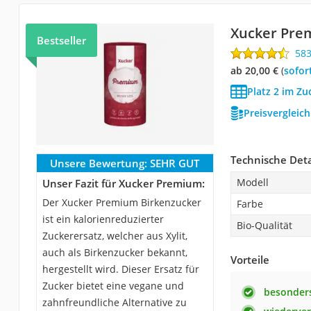
Xucker Pre
Bestseller
58
ab 20,00 €
(
Sofor
Platz 2 im Zu
Preisvergleic
Technische Deta
Unsere Bewertung:
SEHR GUT
Modell
Unser Fazit für Xucker Premium:
Der Xucker Premium Birkenzucker
Farbe
ist ein kalorienreduzierter
Bio-Qualität
Zuckerersatz, welcher aus Xylit,
auch als Birkenzucker bekannt,
Vorteile
hergestellt wird. Dieser Ersatz für
Zucker bietet eine vegane und
besonder
zahnfreundliche Alternative zu