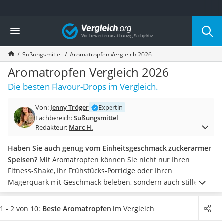
Die beliebtesten Vergleiche nach Kategorie
Vergleich
Lebensmittel
Schwarzkümmelöl
Süßungsmittel
Aromatropfen Vergleich 2026
Knäckebrot
Schwarzkümmelöl-Kapseln
Aromatropfen Vergleich 2026
Manukahonig
Die besten Flavour-Drops im Vergleich.
Eiklar
Astronautenkost
Von:
Jenny Tröger
Expertin
Balsamico-Essig
Fachbereich:
Süßungsmittel
Schwarzkümmelöl bio
Redakteur:
Marc H.
Sardinen
Honig
Haben Sie auch genug vom Einheitsgeschmack zuckerarmer
Gemüsebrühe
Speisen?
Mit Aromatropfen können Sie nicht nur Ihren
Eiskaffee-Pulver
Fitness-Shake, Ihr Frühstücks-Porridge oder Ihren
Irischer Whiskey
Magerquark mit Geschmack beleben, sondern auch stillem
Grapefruitkernextrakt
Mineralwasser Leben einhauchen. Und das Beste daran:
Sie
Matcha-Set
nehmen keine zusätzlichen Kalorien zu sich!
Beim Kauf
1 - 2 von 10:
Beste Aromatropfen
im Vergleich
Sojasauce
sollten Sie nur einige wenige Aspekte achten:
Kaufen Sie