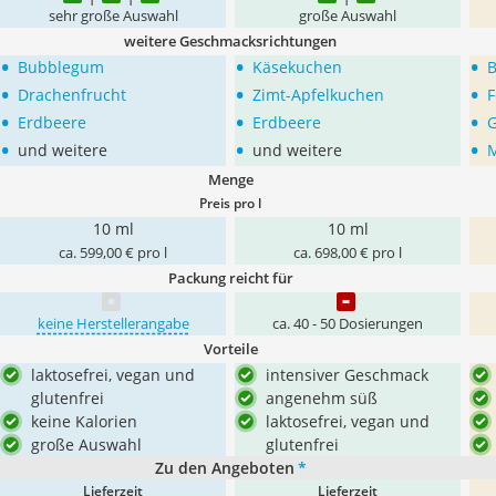
sehr große Auswahl
große Auswahl
weitere Geschmacksrichtungen
•
•
•
Bubblegum
Käsekuchen
B
•
•
•
Drachenfrucht
Zimt-Apfelkuchen
F
•
•
•
Erdbeere
Erdbeere
G
•
•
•
und weitere
und weitere
M
Menge
Preis pro l
10 ml
10 ml
ca. 599,00 € pro l
ca. 698,00 € pro l
Packung reicht für
keine Herstellerangabe
ca. 40 - 50 Dosierungen
Vorteile
laktosefrei, vegan und
intensiver Geschmack
glutenfrei
angenehm süß
keine Kalorien
laktosefrei, vegan und
große Auswahl
glutenfrei
Zu den Angeboten
*
Lieferzeit
Lieferzeit