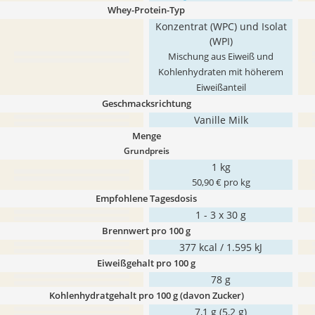
Whey-Protein-Typ
Konzentrat (WPC) und Isolat
(WPI)
Mischung aus Eiweiß und
Kohlenhydraten mit höherem
Eiweißanteil
Geschmacksrichtung
Vanille Milk
Menge
Grundpreis
1 kg
50,90 € pro kg
Empfohlene Tagesdosis
1 - 3 x 30 g
Brennwert pro 100 g
377 kcal / 1.595 kJ
Eiweißgehalt pro 100 g
78 g
Kohlenhydratgehalt pro 100 g (davon Zucker)
7,1 g (5,2 g)