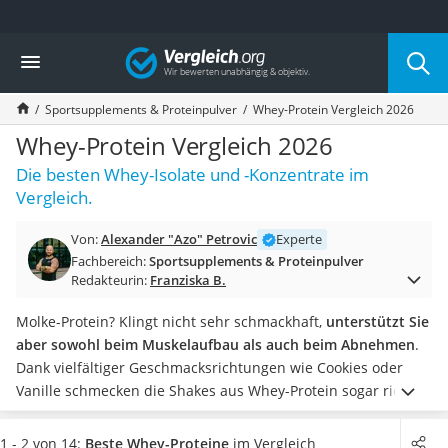
Die beliebtesten Vergleiche nach Kategorie
Vergleich
Drogerie
Inhalator
Sportsupplements & Proteinpulver
Whey-Protein Vergleich 2026
Haarschneider
Rollator
Whey-Protein Vergleich 2026
Braun Rasierer
Die besten Whey-Isolate und -Konzentrate im
Katzenklappe (Chip)
Vergleich.
Rasierer
Masturbator
Von:
Alexander "Azo" Petrovic
Experte
Massagepistole
Fachbereich:
Sportsupplements & Proteinpulver
Epilierer
Redakteurin:
Franziska B.
Reisehaartrockner
Eiweißpulver
Molke-Protein? Klingt nicht sehr schmackhaft,
unterstützt Sie
Magnesiumpräparat
aber sowohl beim Muskelaufbau als auch beim Abnehmen
.
Katzenklappe
Dank vielfältiger Geschmacksrichtungen wie Cookies oder
Nackenmassagegerät
Vanille schmecken die Shakes aus Whey-Protein sogar richtig
Zeckenschutz Katze
lecker.
Sie können dabei Pulvermischungen unterscheiden,
leichter Haartrockner
die Sie
täglich ein Mal einnehmen müssen oder aber welche,
1 - 2 von 14:
Beste Whey-Proteine
im Vergleich