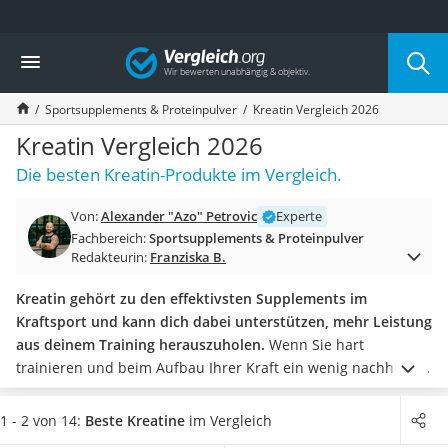
Die beliebtesten Vergleiche nach Kategorie
Vergleich
Drogerie
Inhalator
Sportsupplements & Proteinpulver
Kreatin Vergleich 2026
Haarschneider
Rollator
Kreatin Vergleich 2026
Braun Rasierer
Die besten Kreatin-Produkte im Vergleich.
Katzenklappe (Chip)
Rasierer
Von:
Alexander "Azo" Petrovic
Experte
Masturbator
Fachbereich:
Sportsupplements & Proteinpulver
Massagepistole
Redakteurin:
Franziska B.
Epilierer
Reisehaartrockner
Kreatin gehört zu den effektivsten Supplements im
Eiweißpulver
Kraftsport und kann dich dabei unterstützen, mehr Leistung
Magnesiumpräparat
aus deinem Training herauszuholen.
Wenn Sie hart
Katzenklappe
trainieren und beim Aufbau Ihrer Kraft ein wenig nachhelfen
Nackenmassagegerät
möchten, können Sie dies mit einem entprechenden
Zeckenschutz Katze
Nahrungsergänzungsmittel tun. Ob Kapseln oder Pulver – Vor
1 - 2 von 14:
Beste Kreatine
im Vergleich
leichter Haartrockner
allem die Dosis macht den Unterschied. Nehmen Sie stets