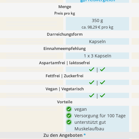
Menge
Preis pro kg
350 g
ca. 98,29 € pro kg
Darreichungsform
Kapseln
Einnahmeempfehlung
1 x 3 Kapseln
Aspartamfrei | laktosefrei
Fettfrei | Zuckerfrei
Vegan | Vegetarisch
Vorteile
vegan
Versorgung für 100 Tage
unterstützt gut
Muskelaufbau
Zu den Angeboten
*