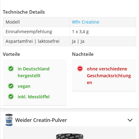
Technische Details
Modell
Wfn Creatine
Einnahmeempfehlung
1 x 3,4 g
Aspartamfrei | laktosefrei
Ja | Ja
Vorteile
Nachteile
in Deutschland
ohne verschiedene
hergestellt
Geschmacksrichtung
en
vegan
inkl. Messlöffel
Weider Creatin-Pulver