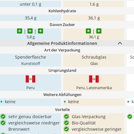
unter 0,1 g
1,6 g
Kohlenhydrate
35,4 g
36,1 g
Davon Zucker
5,8 g
36,1 g
Allgemeine Produktinformationen
Art der Verpackung
Spenderflasche
Schraubglas
S
Kunststoff
Glas
Ursprungsland
Peru
Peru, Lateinamerika
Weitere Abfüllungen
•
•
•
keine
keine
k
Vorteile
sehr genau dosierbar
Glas-Verpackung
vergleichsweise niedriger
Bio-Qualität
Brennwert
vergleichsweise geringer