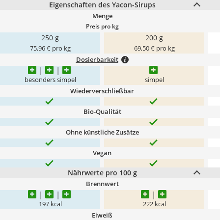
Eigenschaften des Yacon-Sirups
Menge
Preis pro kg
250 g
200 g
75,96 € pro kg
69,50 € pro kg
Dosierbarkeit
besonders simpel
simpel
Wiederverschließbar
Bio-Qualität
Ohne künstliche Zusätze
Vegan
Nährwerte pro 100 g
Brennwert
197 kcal
222 kcal
Eiweiß