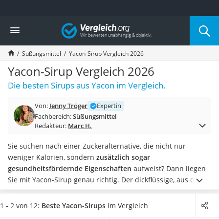
Die beliebtesten Vergleiche nach Kategorie
Vergleich
Lebensmittel
Schwarzkümmelöl
Süßungsmittel
Yacon-Sirup Vergleich 2026
Knäckebrot
Schwarzkümmelöl-Kapseln
Yacon-Sirup Vergleich 2026
Manukahonig
Die besten Sirups aus Yacon im Vergleich.
Eiklar
Astronautenkost
Von:
Jenny Tröger
Expertin
Balsamico-Essig
Fachbereich:
Süßungsmittel
Schwarzkümmelöl bio
Redakteur:
Marc H.
Sardinen
Honig
Sie suchen nach einer Zuckeralternative, die nicht nur
Gemüsebrühe
weniger Kalorien, sondern
zusätzlich sogar
Eiskaffee-Pulver
gesundheitsfördernde Eigenschaften
aufweist? Dann liegen
Irischer Whiskey
Sie mit Yacon-Sirup genau richtig. Der dickflüssige, aus der
Grapefruitkernextrakt
Knolle der südamerikanischen Yacon-Pflanze gewonnene
Matcha-Set
Sirup erinnert entfernt an
Dattelsirup
. Er enthält nicht nur
1 - 2 von 12:
Beste Yacon-Sirups
im Vergleich
Sojasauce
kalorienärmere Zuckerbestandteile als Haushaltszucker,