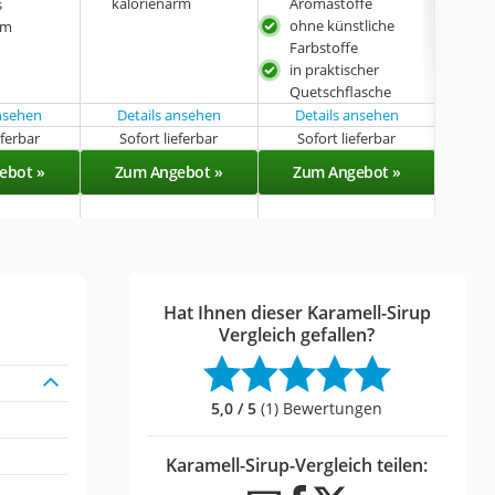
kalorienarm
Aromastoffe
s
ohn
ohne künstliche
rm
Farb
Farbstoffe
in praktischer
Quetschflasche
ansehen
Details ansehen
Details ansehen
eferbar
Sofort lieferbar
Sofort lieferbar
Sof
ebot »
Zum Angebot »
Zum Angebot »
Zu
Hat Ihnen dieser Karamell-Sirup
Vergleich gefallen?
5,0 / 5
(1) Bewertungen
Karamell-Sirup-Vergleich teilen: