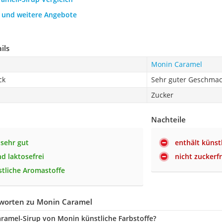
h und weitere Angebote
ils
Monin Caramel
ck
Sehr guter Geschma
Zucker
Nachteile
sehr gut
enthält künst
nd laktosefrei
nicht zuckerfr
tliche Aromastoffe
worten zu Monin Caramel
aramel-Sirup von Monin künstliche Farbstoffe?