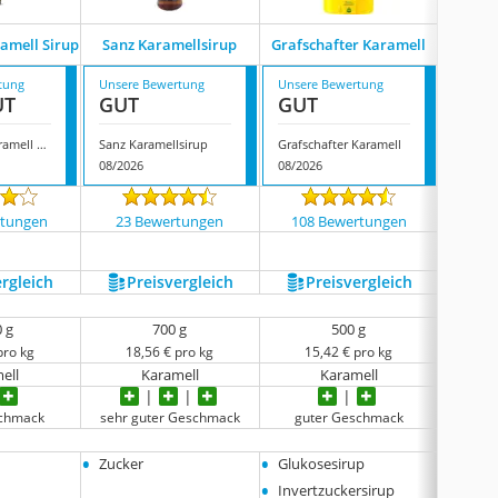
Riemers
amell Sirup
Sanz Karamellsirup
Grafschafter Karamell
tung
Unsere Bewertung
Unsere Bewertung
Unsere
UT
GUT
GUT
GUT
Locco Low Karamell Sirup
Sanz Karamellsirup
Grafschafter Karamell
08/2026
08/2026
08/202
rtungen
23 Bewertungen
108 Bewertungen
2063
ergleich
Preis­vergleich
Preis­vergleich
P
0 g
700 g
500 g
pro kg
18,56 € pro kg
15,42 € pro kg
9
ell
Karamell
Karamell
schmack
sehr guter Geschmack
guter Geschmack
sehr 
•
•
•
Zucker
Glukosesirup
Zucke
•
•
Invertzuckersirup
Karam