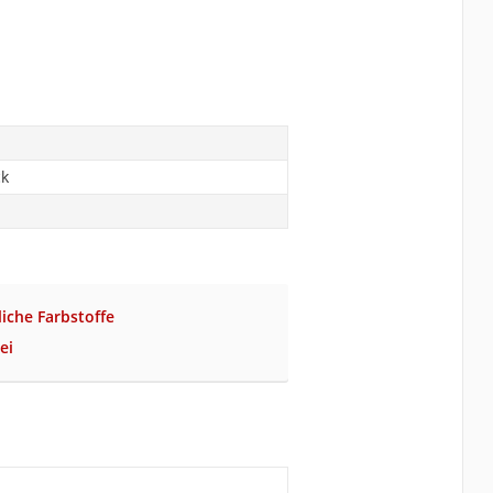
ck
liche Farbstoffe
ei