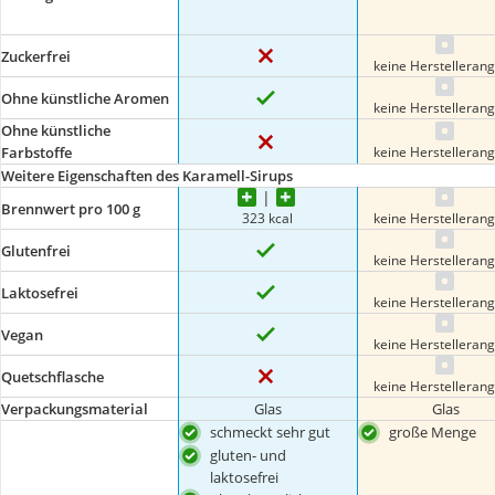
Zuckerfrei
keine Herstelleran
Ohne künstliche Aromen
keine Herstelleran
Ohne künstliche
keine Herstelleran
Farbstoffe
Weitere Eigenschaften des Karamell-Sirups
Brennwert pro 100 g
323 kcal
keine Herstelleran
Glutenfrei
keine Herstelleran
Laktosefrei
keine Herstelleran
Vegan
keine Herstelleran
Quetschflasche
keine Herstelleran
Verpackungsmaterial
Glas
Glas
schmeckt sehr gut
große Menge
gluten- und
laktosefrei