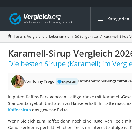
Kategorien
Die beliebtesten V
Lebensmittel
Tests & Vergleiche
Lebensmittel
Süßungsmittel
Karamell-Sirup V
Schwarzkümmelöl
Karamell-Sirup Vergleich 202
Knäckebrot
Schwarzkümmelöl-
Die besten Sirupe (Karamell) im Vergle
Manukahonig
Eiklar
Fachbereich:
Süßungsmittel
Re
Von:
Jenny Tröger
Expertin
Astronautenkost
In guten Kaffee-Bars gehören Heißgetränke mit Karamell-Ges
Balsamico-Essig
Standardangebot. Und auch zu Hause erhält Ihr Latte macchi
Schwarzkümmelöl 
Kaffeesirup
das gewisse Extra
.
Sardinen
Wenn Sie sich zum Kaffee dann noch eine Kugel Vanilleeis mit
Honig
Genusserlebnis perfekt. Etlichen Tests im Internet zufolge ist