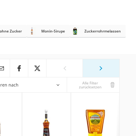
 ohne Zucker
Monin-Sirupe
Zuckerrohrmelassen
Alle Filter
eren nach
zurücksetzen