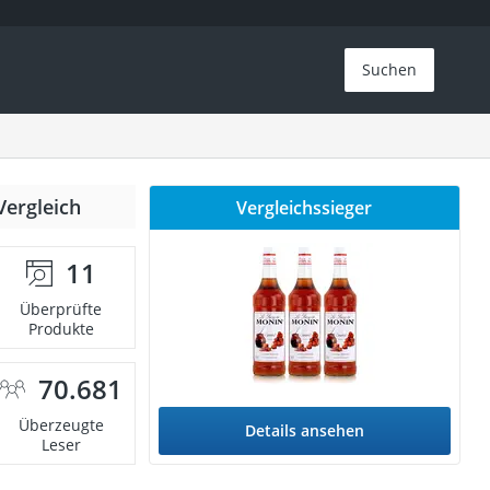
Suchen
Vergleich
Vergleichssieger
11
Überprüfte
Produkte
70.681
Überzeugte
Details ansehen
Leser