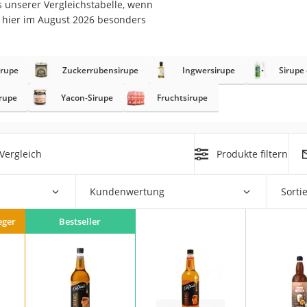
s unserer Vergleichstabelle, wenn
s hier im August 2026 besonders
irupe
Zuckerrübensirupe
Ingwersirupe
Sirupe
rakt
irupe
Yacon-Sirupe
Fruchtsirupe
Vergleich
Produkte filtern
Kundenwertung
Sorti
zusatz
eger
Bestseller