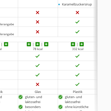
•
Karamellzuckersirup
llerangabe
llerangabe
al
78 kcal
332 kcal
ik
Glas
Plastik
nd
gluten- und
gluten- und
sch
i
laktosefrei
laktosefrei
glu
besonders
ohne künstliche
lakt