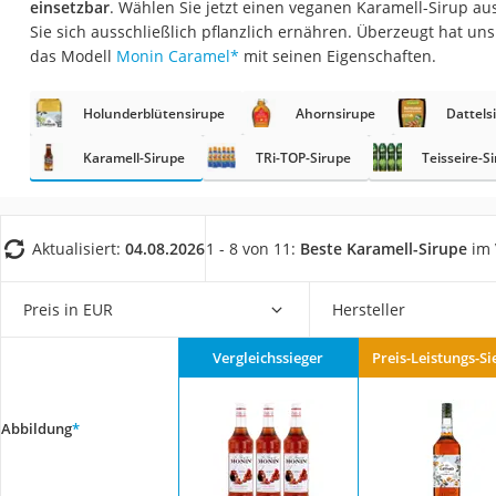
einsetzbar
. Wählen Sie jetzt einen veganen Karamell-Sirup au
Gemüsebrühe
Sie sich ausschließlich pflanzlich ernähren. Überzeugt hat un
Eiskaffee-Pulver
das Modell
Monin Caramel
*
mit seinen Eigenschaften.
Irischer Whiskey
Holunderblütensirupe
Ahornsirupe
Dattels
Grapefruitkernext
Matcha-Set
Karamell-Sirupe
TRi-TOP-Sirupe
Teisseire-S
Sojasauce
MCT-Öl
Aktualisiert:
04.08.2026
1 - 8 von 11:
Beste Karamell-Sirupe
im 
Trüffelöl
Erythrit
Preis in EUR
Hersteller
Müsli ohne Zucker
Vergleichssieger
Preis-Leistungs-Si
Service
Abbildung
*