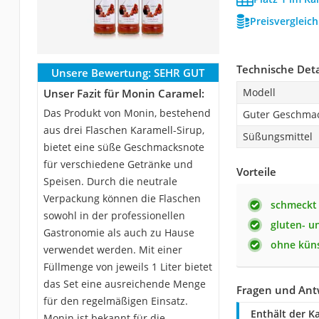
Preisvergleic
Technische Deta
Unsere Bewertung:
SEHR GUT
Modell
Unser Fazit für Monin Caramel:
Das Produkt von Monin, bestehend
Guter Geschma
aus drei Flaschen Karamell-Sirup,
Süßungsmittel
bietet eine süße Geschmacksnote
für verschiedene Getränke und
Vorteile
Speisen. Durch die neutrale
Verpackung können die Flaschen
schmeckt 
sowohl in der professionellen
gluten- u
Gastronomie als auch zu Hause
ohne küns
verwendet werden. Mit einer
Füllmenge von jeweils 1 Liter bietet
das Set eine ausreichende Menge
Fragen und Ant
für den regelmäßigen Einsatz.
Enthält der K
Monin ist bekannt für die