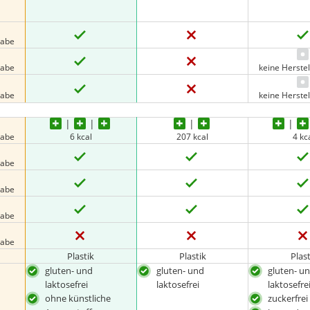
gabe
gabe
keine Herste
gabe
keine Herste
gabe
6 kcal
207 kcal
4 kc
gabe
gabe
gabe
gabe
Plastik
Plastik
Plast
gluten- und
gluten- und
gluten- u
laktosefrei
laktosefrei
laktosefre
ohne künstliche
zuckerfrei