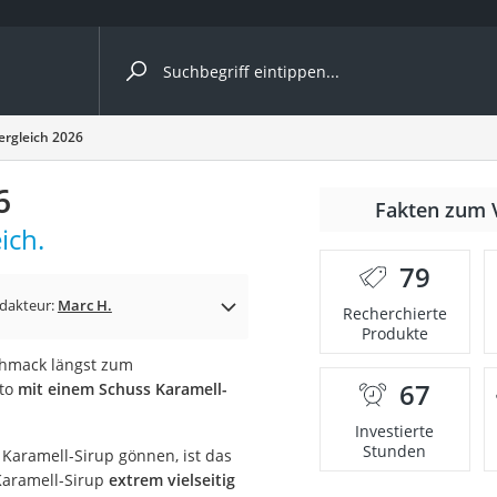
ergleiche nach Kategorie
ergleich 2026
6
Fakten zum 
Kapseln
ich.
79
dakteur:
Marc H.
Recherchierte
Produkte
chmack längst zum
67
ato
mit einem Schuss Karamell-
bio
Investierte
Stunden
 Karamell-Sirup gönnen, ist das
 Karamell-Sirup
extrem vielseitig