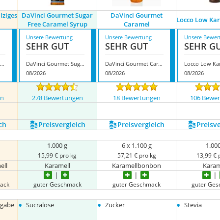
lziges
DaVinci Gourmet Sugar
DaVinci Gourmet
Locco Low Kar
Free Caramel Syrup
Caramel
Unsere Bewertung
Unsere Bewertung
Unsere Bewer
SEHR GUT
SEHR GUT
SEHR G
iffard Bar Sirup Salziges Karamell
DaVinci Gourmet Sugar Free Caramel Syrup
DaVinci Gourmet Caramel
08/2026
08/2026
08/2026
en
278 Bewertungen
18 Bewertungen
106 Bewe
ch
Preis­vergleich
Preis­vergleich
Preis­v
1.000 g
6 x 1.100 g
1.00
15,99 € pro kg
57,21 € pro kg
13,99 € 
ell
Karamell
Karamellbonbon
Karam
ack
guter Geschmack
guter Geschmack
guter Ge
•
•
•
ngabe
Sucralose
Zucker
Stevia