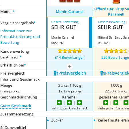
Giffard Bar Sirup Sa
Modell
*
Monin Caramel
Karamell
Unsere Bewertung
Unsere Bewertung
Vergleichsergebnis
*
SEHR GUT
SEHR GUT
Informationen zur
Produktsortierung und
Monin Caramel
G
Bewertung
08/2026
08/2026
Kundenwertung
*
bei Amazon
314 Bewertungen
220 Bewertung
Erhältlich bei
*
mehr anzeigen
Preis­vergleich
Preis­verglei
Preis­vergleich
Inhalt und Geschmack
Menge
3 x ca. 1.100 g
1.000 g
Preis pro kg
12,12 € pro kg
22,50 € pro kg
Geschmacksrichtung
Karamell
gesalzenes Karam
Guter Geschmack
sehr guter Geschmack
sehr guter Geschm
Zusammensetzung
•
•
Zucker
keine Herstellera
Süßungsmittel