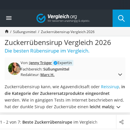
Die beliebtesten Vergleiche nach Kategorie
Vergleich
Lebensmittel
Schwarzkümmelöl
Süßungsmittel
Zuckerrübensirup Vergleich 2026
Knäckebrot
Schwarzkümmelöl-Kapseln
Zuckerrübensirup Vergleich 2026
Manukahonig
Die besten Rübensirupe im Vergleich.
Eiklar
Astronautenkost
Von:
Jenny Tröger
Expertin
Balsamico-Essig
Fachbereich:
Süßungsmittel
Schwarzkümmelöl bio
Redakteur:
Marc H.
Sardinen
Honig
Zuckerrübensirup kann, wie Agavendicksaft oder
Reissirup
,
in
Gemüsebrühe
die Kategorie der Zuckerersatzprodukte eingeordnet
Eiskaffee-Pulver
werden. Wie in gängigen Tests im Internet beschrieben wird,
Irischer Whiskey
hat der dunkle Sirup der Zuckerrübe einen
leicht malzigen
Grapefruitkernextrakt
und karamellartigen Geschmack
.
Meist wird der Sirup in
Matcha-Set
einem Glas oder Becher angeboten, aber teilweise gibt es ihn
1 - 2 von 7:
Beste Zuckerrübensirupe
im Vergleich
Sojasauce
auch in praktischen Quetschflaschen, die ein Dosieren sehr