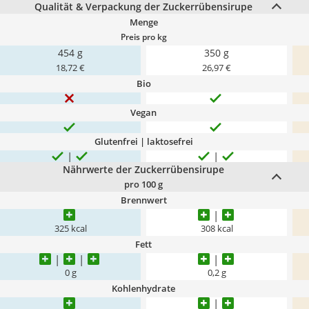
Qualität & Verpackung der Zuckerrübensirupe
Menge
Preis pro kg
454 g
350 g
18,72 €
26,97 €
Bio
Vegan
Glutenfrei | laktosefrei
Nährwerte der Zuckerrübensirupe
pro 100 g
Brennwert
325 kcal
308 kcal
Fett
0 g
0,2 g
Kohlenhydrate