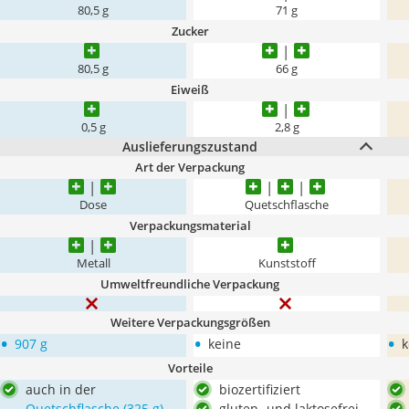
80,5 g
71 g
Zucker
80,5 g
66 g
Eiweiß
0,5 g
2,8 g
Auslieferungszustand
Art der Verpackung
Dose
Quetschflasche
Verpackungsmaterial
Metall
Kunststoff
Umweltfreundliche Verpackung
Weitere Verpackungsgrößen
•
•
•
907 g
keine
k
Vorteile
auch in der
biozertifiziert
Quetschflasche (325 g)
gluten- und laktosefrei