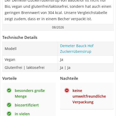
Der Demeter-Zuckerrübensirup von Bauckhof ist nicht nur
Bio, vegan und glutenfrei/laktosefrei, sondern hat auch einen
geringen Brennwert von 304 kcal. Unsere Vergleichstabelle
zeigt zudem, dass er in einem Becher verpackt ist.
08/2026
Technische Details
Demeter Bauck Hof
Modell
Zuckerrübensirup
Vegan
Ja
Glutenfrei | laktosefrei
Ja | Ja
Vorteile
Nachteile
besonders große
keine
Menge
umweltfreundliche
Verpackung
biozertifiziert
in vielen