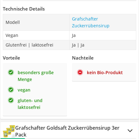
Technische Details
‎Grafschafter
Modell
Zuckerrübensirup
Vegan
Ja
Glutenfrei | laktosefrei
Ja | Ja
Vorteile
Nachteile
besonders große
kein Bio-Produkt
Menge
vegan
gluten- und
laktosefrei
Grafschafter Goldsaft Zuckerrübensirup 3er
Pack