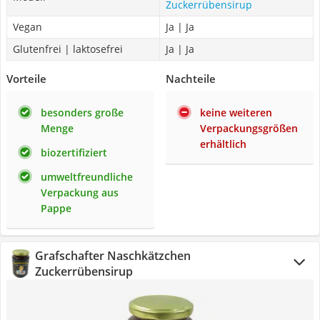
Zuckerrübensirup
Vegan
Ja | Ja
Glutenfrei | laktosefrei
Ja | Ja
Vorteile
Nachteile
besonders große
keine weiteren
Menge
Verpackungsgrößen
erhältlich
biozertifiziert
umweltfreundliche
Verpackung aus
Pappe
Grafschafter Naschkätzchen
Zuckerrübensirup