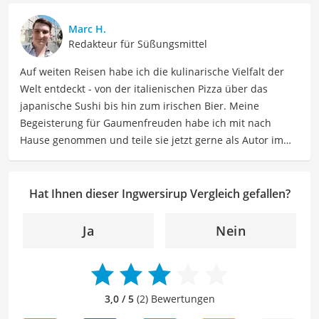
dazu, dass Jenny seit 2023 voll und ganz in Spanien
genießt. Jenny ist schon allein um die Welt gereist. Heute
Marc H.
findet sie Ausgleich bei Yoga und Tanzen, auch als
Redakteur für Süßungsmittel
Lehrerin, und interessiert sich viel für Südamerika und
Auf weiten Reisen habe ich die kulinarische Vielfalt der
Schamanismus.
Welt entdeckt - von der italienischen Pizza über das
Der Ingwersirup-Vergleich ist aus unserer Sicht
japanische Sushi bis hin zum irischen Bier. Meine
besonders empfehlenswert für
Gesundheitsbewusste
.
Begeisterung für Gaumenfreuden habe ich mit nach
Hause genommen und teile sie jetzt gerne als Autor im
Bereich Lebensmittel. Meine Texte umfassen informative
Artikel über Lebensmittelherstellung, Ernährungstipps,
Rezepte und die Vielfalt der kulinarischen Welt. Mein Ziel
Hat Ihnen dieser Ingwersirup Vergleich gefallen?
ist es, Leser zu inspirieren, sich bewusst mit ihrer
Ernährung auseinanderzusetzen, neue
Ja
Nein
Geschmackserlebnisse zu entdecken und sowohl eine
gesunde als auch genussvolle Beziehung zu
Lebensmitteln zu entwickeln. Durch meine Texte möchte
ich Leser dazu anregen, Essen nicht nur als eine
3,0 / 5
(2) Bewertungen
Notwendigkeit zu sehen, sondern als Quelle von Genuss,