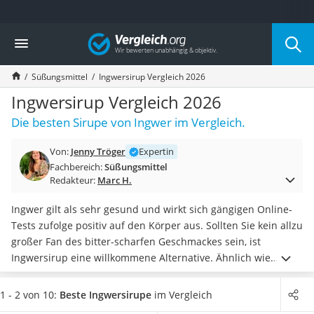
Die beliebtesten Vergleiche nach Kategorie
Vergleich
Lebensmittel
Schwarzkümmelöl
Süßungsmittel
Ingwersirup Vergleich 2026
Knäckebrot
Schwarzkümmelöl-Kapseln
Ingwersirup Vergleich 2026
Manukahonig
Die besten Sirupe von Ingwer im Vergleich.
Eiklar
Astronautenkost
Von:
Jenny Tröger
Expertin
Balsamico-Essig
Fachbereich:
Süßungsmittel
Schwarzkümmelöl bio
Redakteur:
Marc H.
Sardinen
Honig
Ingwer gilt als sehr gesund und wirkt sich gängigen Online-
Gemüsebrühe
Tests zufolge positiv auf den Körper aus. Sollten Sie kein allzu
Eiskaffee-Pulver
großer Fan des bitter-scharfen Geschmackes sein, ist
Irischer Whiskey
Ingwersirup eine willkommene Alternative. Ähnlich wie
Grapefruitkernextrakt
Ingwersaft
können Sie diesen zur
Verfeinerung von
Matcha-Set
Mahlzeiten und Getränken
nutzen. Zugleich tun Sie Ihrem
1 - 2 von 10:
Beste Ingwersirupe
im Vergleich
Sojasauce
Immunsystem etwas Gutes.
Wählen Sie jetzt aus unserer