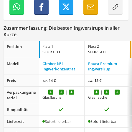
Kreativität und Gemeinschaft zu nutzen.
Der Ingwersirup-Vergleich ist aus unserer Sicht
besonders empfehlenswert für
Gesundheitsbewusste
.
Zusammenfassung: Die besten Ingwersirupe in aller
Kürze.
Position
Platz 1
Platz 2
SEHR GUT
SEHR GUT
Modell
Gimber N°1
Poura Premium
Ingwerkonzentrat
Ingwersirup
Preis
ca.
14 €
ca.
15 €
Verpackungsma
Glasflasche
Glasflasche
terial
Bioqualität
Lieferzeit
Sofort lieferbar
Sofort lieferbar