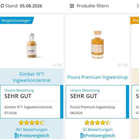
MCT-Öl
Produkttabelle einen
Ingwersirup ohne Zuckerzusatz
, um
Produkte filtern
Stand:
05.08.2026
Trüffelöl
Ihrem gesunden Lebensstil treu zu bleiben. Überzeugt hat
Erythrit
uns hier im August 2026 besonders das Modell
Gimber N°1
Vergleichssieger
Pre
Müsli ohne Zuckerzusatz
Ingwerkonzentrat
*
mit seinen Eigenschaften.
Service
1 / 10
2 / 10
Gimber N°1
Poura Premium Ingwersirup
Ingwerkonzentrat
Unsere Bewertung
Unsere Bewertung
U
SEHR GUT
SEHR GUT
Gimber N°1 Ingwerkonzentrat
Poura Premium Ingwersirup
G
07/2026
08/2026
0
361 Bewertungen
32 Bewertungen
Preis­vergleich
Preis­vergleich