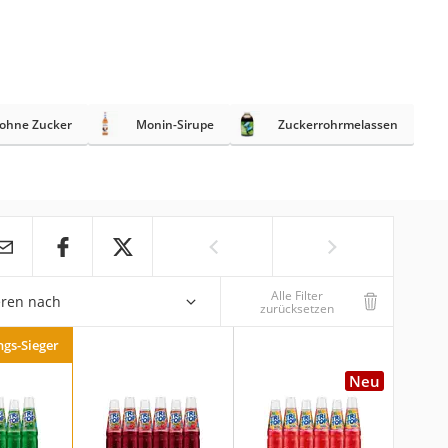
 ohne Zucker
Monin-Sirupe
Zuckerrohrmelassen
Alle Filter
eren nach
zurücksetzen
ngs-Sieger
Neu