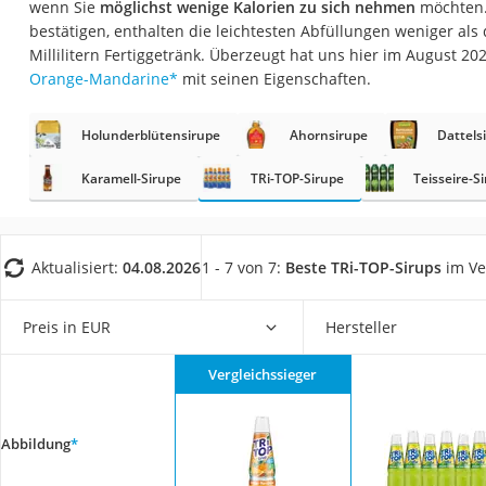
wenn Sie
möglichst wenige Kalorien zu sich nehmen
möchten.
Gemüsebrühe
bestätigen, enthalten die leichtesten Abfüllungen weniger al
Eiskaffee-Pulver
Millilitern Fertiggetränk. Überzeugt hat uns hier im August 
Orange-Mandarine
*
mit seinen Eigenschaften.
Irischer Whiskey
Grapefruitkernext
Holunderblütensirupe
Ahornsirupe
Dattels
Matcha-Set
Karamell-Sirupe
TRi-TOP-Sirupe
Teisseire-S
Sojasauce
MCT-Öl
Trüffelöl
Aktualisiert:
04.08.2026
1 - 7 von 7:
Beste TRi-TOP-Sirups
im Ve
Erythrit
Preis in EUR
Hersteller
Müsli ohne Zucker
Service
Vergleichssieger
Abbildung
*