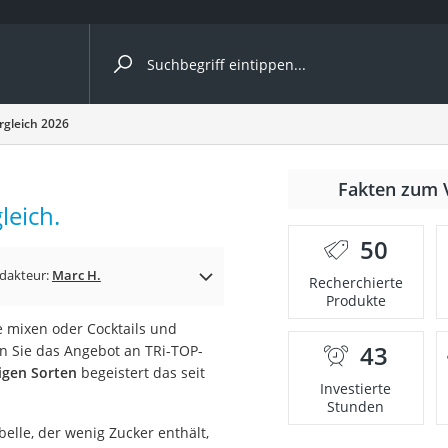
ergleiche nach Kategorie
rgleich 2026
Fakten zum 
Kapseln
leich.
50
dakteur:
Marc H.
Recherchierte
Produkte
e mixen oder Cocktails und
43
n Sie das Angebot an TRi-TOP-
bio
igen Sorten
begeistert das seit
Investierte
Stunden
elle, der wenig Zucker enthält,