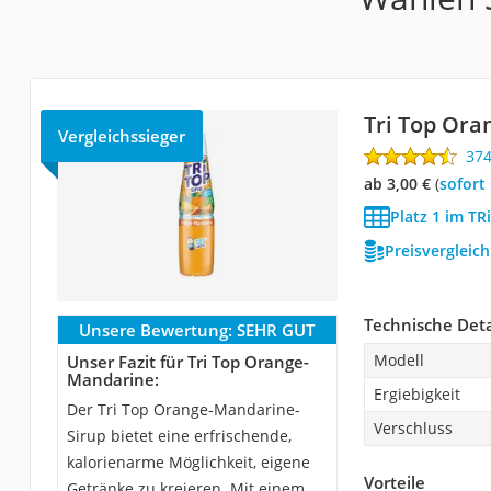
Tri Top Or
Vergleichssieger
37
ab 3,00 €
(
Sofort
Platz 1 im TR
Preisvergleic
Technische Deta
Unsere Bewertung:
SEHR GUT
Modell
Unser Fazit für Tri Top Orange-
Mandarine:
Ergiebigkeit
Der Tri Top Orange-Mandarine-
Verschluss
Sirup bietet eine erfrischende,
kalorienarme Möglichkeit, eigene
Vorteile
Getränke zu kreieren. Mit einem