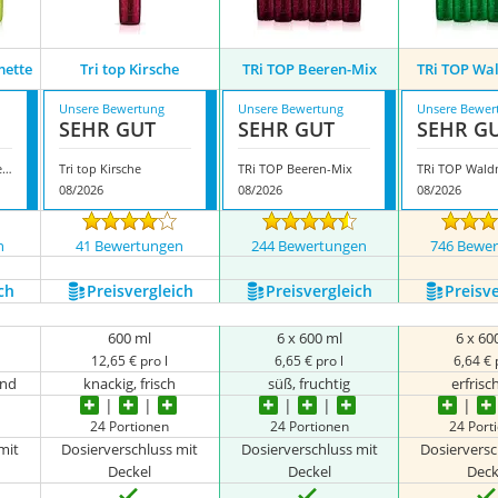
mette
Tri top Kirsche
TRi TOP Beeren-Mix
TRi TOP Wa
Unsere Bewertung
Unsere Bewertung
Unsere Bewer
SEHR GUT
SEHR GUT
SEHR G
TRi TOP Zitrone-Limette
Tri top Kirsche
TRi TOP Beeren-Mix
TRi TOP Wald
08/2026
08/2026
08/2026
n
41 Bewertungen
244 Bewertungen
746 Bewe
ch
Preis­vergleich
Preis­vergleich
Preis­v
600 ml
6 x 600 ml
6 x 60
12,65 € pro l
6,65 € pro l
6,64 € 
end
knackig, frisch
süß, fruchtig
erfris
24 Portionen
24 Portionen
24 Port
mit
Dosierverschluss mit
Dosierverschluss mit
Dosierversc
Deckel
Deckel
Deck