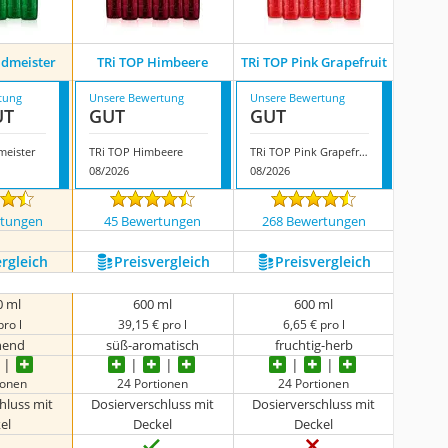
ldmeister
TRi TOP Himbeere
TRi TOP Pink Grapefruit
tung
Unsere Bewertung
Unsere Bewertung
UT
GUT
GUT
meister
TRi TOP Himbeere
TRi TOP Pink Grapefruit
08/2026
08/2026
rtungen
45 Bewertungen
268 Bewertungen
ergleich
Preis­vergleich
Preis­vergleich
0 ml
600 ml
600 ml
pro l
39,15 € pro l
6,65 € pro l
chend
süß-aromatisch
fruchtig-herb
ionen
24 Portionen
24 Portionen
hluss mit
Dosierverschluss mit
Dosierverschluss mit
el
Deckel
Deckel