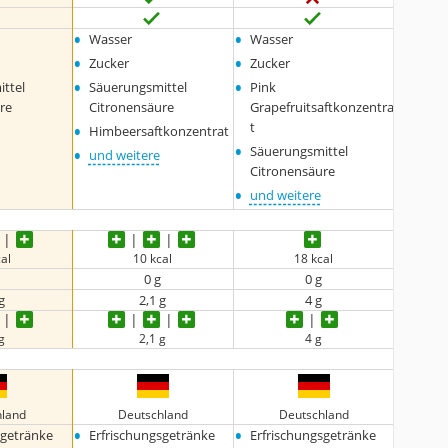
•
•
Wasser
Wasser
•
•
Zucker
Zucker
•
•
ttel
Säuerungsmittel
Pink
re
Citronensäure
Grapefruitsaftkonzentra
•
t
Himbeersaftkonzentrat
•
•
Säuerungsmittel
und weitere
Citronensäure
•
und weitere
al
10 kcal
18 kcal
0 g
0 g
g
2,1 g
4 g
g
2,1 g
4 g
hland
Deutschland
Deutschland
•
•
sgetränke
Erfrischungsgetränke
Erfrischungsgetränke