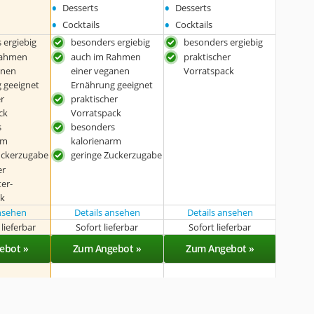
•
•
Desserts
Desserts
•
•
Cocktails
Cocktails
 ergiebig
besonders ergiebig
besonders ergiebig
Rahmen
auch im Rahmen
praktischer
anen
einer veganen
Vorratspack
 geeignet
Ernährung geeignet
er
praktischer
ck
Vorratspack
s
besonders
rm
kalorienarm
uckerzugabe
geringe Zuckerzugabe
er
er-
k
ansehen
Details ansehen
Details ansehen
lieferbar
Sofort lieferbar
Sofort lieferbar
ebot »
Zum Angebot »
Zum Angebot »