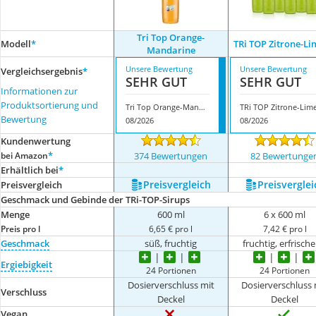
Tri Top Orange-
Modell
*
TRi TOP Zitrone-Li
Mandarine
Unsere Bewertung
Unsere Bewertung
Vergleichsergebnis
*
SEHR GUT
SEHR GUT
Informationen zur
Produktsortierung und
Tri Top Orange-Mandarine
Bewertung
08/2026
08/2026
Kundenwertung
*
bei Amazon
374 Bewertungen
82 Bewertunge
Erhältlich bei
*
Preis­vergleich
Preis­verglei
Preis­vergleich
Geschmack und Gebinde der TRi-TOP-Sirups
Menge
600 ml
6 x 600 ml
Preis pro l
6,65 € pro l
7,42 € pro l
Geschmack
süß, fruchtig
fruchtig, erfrisch
Ergiebigkeit
24 Portionen
24 Portionen
Dosierverschluss mit
Dosierverschluss 
Verschluss
Deckel
Deckel
Vegan