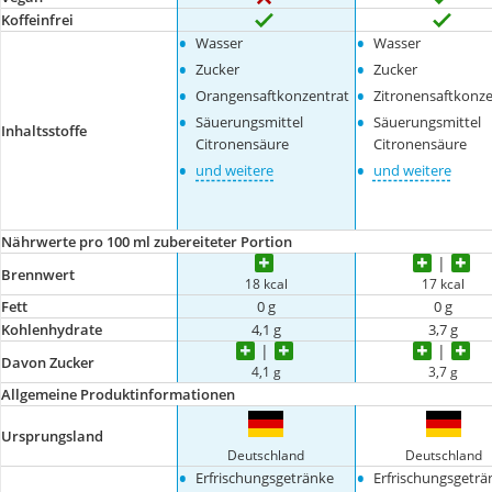
Koffeinfrei
•
•
Wasser
Wasser
•
•
Zucker
Zucker
•
•
Orangensaftkonzentrat
Zitronensaftkonze
•
•
Säuerungsmittel
Säuerungsmittel
Inhaltsstoffe
Citronensäure
Citronensäure
•
•
und weitere
und weitere
Nährwerte pro 100 ml zubereiteter Portion
Brennwert
18 kcal
17 kcal
Fett
0 g
0 g
Kohlenhydrate
4,1 g
3,7 g
Davon Zucker
4,1 g
3,7 g
Allgemeine Produktinformationen
Ursprungsland
Deutschland
Deutschland
•
•
Erfrischungsgetränke
Erfrischungsgeträ