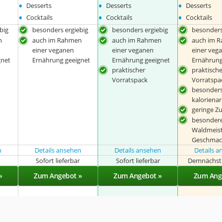
•
•
•
Desserts
Desserts
Desserts
•
•
•
Cocktails
Cocktails
Cocktails
big
besonders ergiebig
besonders ergiebig
besonders
n
auch im Rahmen
auch im Rahmen
auch im 
einer veganen
einer veganen
einer veg
gnet
Ernährung geeignet
Ernährung geeignet
Ernährung
praktischer
praktisch
Vorratspack
Vorratspa
besonder
kaloriena
geringe Z
besonder
Waldmeist
Geschmac
n
Details ansehen
Details ansehen
Details 
r
Sofort lieferbar
Sofort lieferbar
Demnächst 
»
Zum Angebot »
Zum Angebot »
Zum Ang