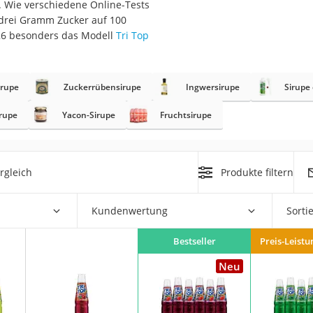
 Wie verschiedene Online-Tests
s drei Gramm Zucker auf 100
2026 besonders das Modell
Tri Top
rakt
irupe
Zuckerrübensirupe
Ingwersirupe
Sirupe
irupe
Yacon-Sirupe
Fruchtsirupe
rgleich
Produkte filtern
zusatz
Kundenwertung
Sorti
Bestseller
Preis-Leistu
Neu