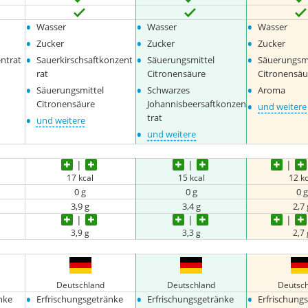
•
•
•
Wasser
Wasser
Wasser
•
•
•
Zucker
Zucker
Zucker
•
•
•
ntrat
Sauerkirschsaftkonzent
Säuerungsmittel
Säuerungsmi
rat
Citronensäure
Citronensäu
•
•
•
Säuerungsmittel
Schwarzes
Aroma
•
Citronensäure
Johannisbeersaftkonzen
und weitere
•
trat
und weitere
•
und weitere
17 kcal
15 kcal
12 kc
0 g
0 g
0 g
3,9 g
3,4 g
2,7 
3,9 g
3,3 g
2,7 
Deutschland
Deutschland
Deutsc
•
•
•
nke
Erfrischungsgetränke
Erfrischungsgetränke
Erfrischung