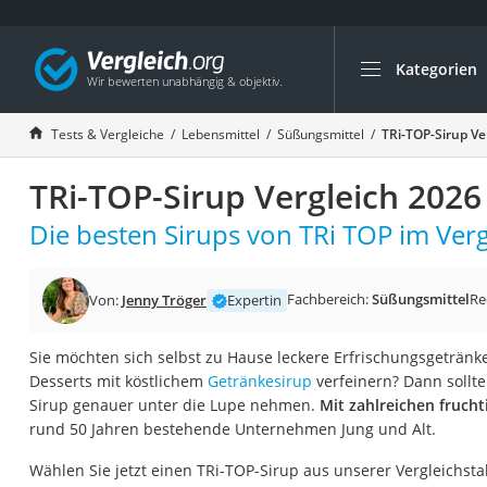
Kategorien
Die beliebtesten V
Lebensmittel
Tests & Vergleiche
Lebensmittel
Süßungsmittel
TRi-TOP-Sirup Ve
Schwarzkümmelöl
TRi-TOP-Sirup Vergleich 2026
Knäckebrot
Schwarzkümmelöl-
Die besten Sirups von TRi TOP im Verg
Manukahonig
Eiklar
Fachbereich:
Süßungsmittel
Re
Von:
Jenny Tröger
Expertin
Astronautenkost
Sie möchten sich selbst zu Hause leckere Erfrischungsgetränk
Balsamico-Essig
Desserts mit köstlichem
Getränkesirup
verfeinern? Dann sollte
Schwarzkümmelöl 
Sirup genauer unter die Lupe nehmen.
Mit zahlreichen frucht
rund 50 Jahren bestehende Unternehmen Jung und Alt.
Sardinen
Honig
Wählen Sie jetzt einen TRi-TOP-Sirup aus unserer Vergleichstab