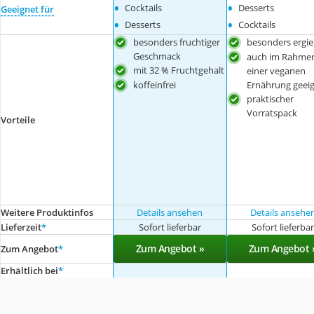
•
•
Cocktails
Desserts
Geeignet für
•
•
Desserts
Cocktails
besonders fruchtiger
besonders ergie
Geschmack
auch im Rahme
mit 32 % Fruchtgehalt
einer veganen
koffeinfrei
Ernährung geei
praktischer
Vorratspack
Vorteile
Weitere Produktinfos
Details ansehen
Details ansehe
Lieferzeit
*
Sofort lieferbar
Sofort lieferba
Zum Angebot »
Zum Angebot 
Zum Angebot
*
Erhältlich bei
*