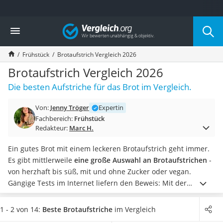
Die beliebtesten Vergleiche nach Kategorie
Vergleich
Lebensmittel
Schwarzkümmelöl
Frühstück
Brotaufstrich Vergleich 2026
Knäckebrot
Schwarzkümmelöl-Kapseln
Brotaufstrich Vergleich 2026
Manukahonig
Die besten Aufstriche für das Brot im Vergleich.
Eiklar
Astronautenkost
Von:
Jenny Tröger
Expertin
Balsamico-Essig
Fachbereich:
Frühstück
Schwarzkümmelöl bio
Redakteur:
Marc H.
Sardinen
Honig
Ein gutes Brot mit einem leckeren Brotaufstrich geht immer.
Gemüsebrühe
Es gibt mittlerweile
eine große Auswahl an Brotaufstrichen
-
Eiskaffee-Pulver
von herzhaft bis süß, mit und ohne Zucker oder vegan.
Irischer Whiskey
Gängige Tests im Internet liefern den Beweis: Mit der
Grapefruitkernextrakt
passenden
Brotbackmischung
zaubern Sie sich einen
Matcha-Set
herrlichen Snack für jede Tageszeit.
Wählen Sie jetzt aus
1 - 2 von 14:
Beste Brotaufstriche
im Vergleich
Sojasauce
unserer Vergleichstabelle einen Brotaufstrich, der Ihren