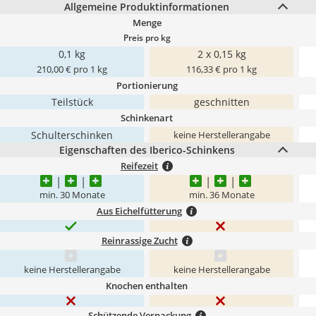
Allgemeine Produktinformationen
Menge
Preis pro kg
0,1 kg
2 x 0,15 kg
210,00 € pro 1 kg
116,33 € pro 1 kg
Portionierung
Teilstück
geschnitten
Schinkenart
Schulterschinken
keine Herstellerangabe
Eigenschaften des Iberico-Schinkens
Reifezeit
min. 30 Monate
min. 36 Monate
Aus Eichelfütterung
Reinrassige Zucht
keine Herstellerangabe
keine Herstellerangabe
Knochen enthalten
Schützende Verpackung