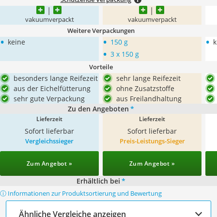
vakuumverpackt
vakuumverpackt
Weitere Verpackungen
•
•
•
keine
150 g
k
•
3 x 150 g
Vorteile
besonders lange Reifezeit
sehr lange Reifezeit
aus der Eichelfütterung
ohne Zusatzstoffe
sehr gute Verpackung
aus Freilandhaltung
Zu den Angeboten
*
Lieferzeit
Lieferzeit
Sofort lieferbar
Sofort lieferbar
Vergleichssieger
Preis-Leistungs-Sieger
Zum Angebot »
Zum Angebot »
Erhältlich bei
*
ⓘ Informationen zur Produktsortierung und Bewertung
Ähnliche Vergleiche anzeigen