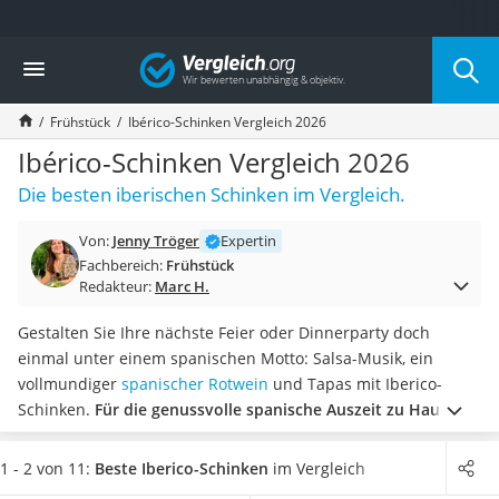
Die beliebtesten Vergleiche nach Kategorie
Vergleich
Lebensmittel
Schwarzkümmelöl
Frühstück
Ibérico-Schinken Vergleich 2026
Knäckebrot
Schwarzkümmelöl-Kapseln
Ibérico-Schinken Vergleich 2026
Manukahonig
Die besten iberischen Schinken im Vergleich.
Eiklar
Astronautenkost
Von:
Jenny Tröger
Expertin
Balsamico-Essig
Fachbereich:
Frühstück
Schwarzkümmelöl bio
Redakteur:
Marc H.
Sardinen
Honig
Gestalten Sie Ihre nächste Feier oder Dinnerparty doch
Gemüsebrühe
einmal unter einem spanischen Motto: Salsa-Musik, ein
Eiskaffee-Pulver
vollmundiger
spanischer Rotwein
und Tapas mit Iberico-
Irischer Whiskey
Schinken.
Für die genussvolle spanische Auszeit zu Hause
Grapefruitkernextrakt
bieten laut Online-Tests einige Hersteller auch
Matcha-Set
scheibenweise Schinken an – in praktischen und
1 - 2 von 11:
Beste Iberico-Schinken
im Vergleich
Sojasauce
vakuumierten Packungen verschiedenster Größen.
Wählen