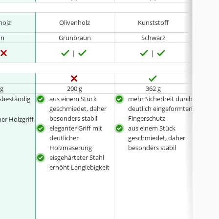
holz
Olivenholz
Kunststoff
un
Grünbraun
Schwarz
 g
200 g
362 g
sbeständig
aus einem Stück
mehr Sicherheit durch
aus
geschmiedet, daher
deutlich eingeformten
ges
besonders stabil
Fingerschutz
beso
r Holzgriff
eleganter Griff mit
aus einem Stück
deutlicher
geschmiedet, daher
Holzmaserung
besonders stabil
eisgehärteter Stahl
erhöht Langlebigkeit