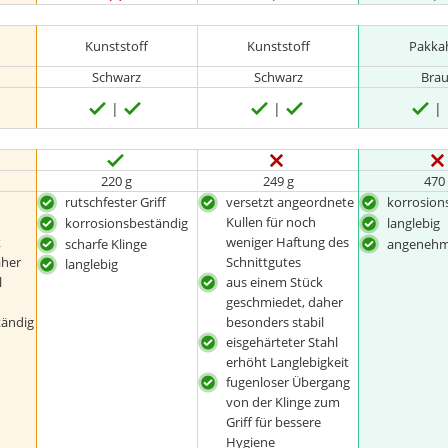
Kunststoff
Kunststoff
Pakka
Schwarz
Schwarz
Bra
220 g
249 g
470
rutschfester Griff
versetzt angeordnete
korrosion
Kullen für noch
korrosionsbeständig
langlebig
k
weniger Haftung des
scharfe Klinge
angenehme
aher
Schnittgutes
langlebig
l
aus einem Stück
geschmiedet, daher
ändig
besonders stabil
eisgehärteter Stahl
erhöht Langlebigkeit
fugenloser Übergang
von der Klinge zum
Griff für bessere
Hygiene