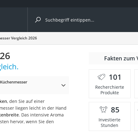
ergleiche nach Kategorie
sser Vergleich 2026
026
r
Fakten zum 
leich.
101
e Küchenmesser
Recherchierte
Produkte
ger
nken
, den Sie auf einer
s
85
esser liegen leicht in der Hand
kenbreite
. Das intensive Aroma
Investierte
sten hervor, wenn Sie den
Stunden
ne