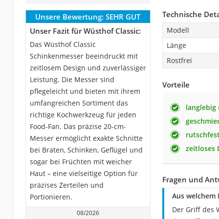
Technische Deta
Unsere Bewertung:
SEHR GUT
Modell
Unser Fazit für Wüsthof Classic:
Das Wüsthof Classic
Länge
Schinkenmesser beeindruckt mit
Rostfrei
zeitlosem Design und zuverlässiger
Leistung. Die Messer sind
Vorteile
pflegeleicht und bieten mit ihrem
umfangreichen Sortiment das
langlebig
richtige Kochwerkzeug für jeden
geschmie
Food-Fan. Das präzise 20-cm-
rutschfest
Messer ermöglicht exakte Schnitte
zeitloses
bei Braten, Schinken, Geflügel und
sogar bei Früchten mit weicher
Haut – eine vielseitige Option für
Fragen und Ant
präzises Zerteilen und
Aus welchem M
Portionieren.
Der Griff des
08/2026