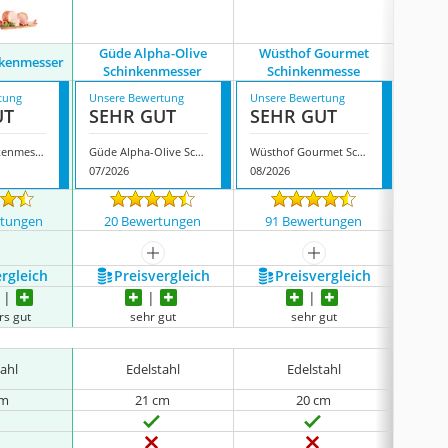
Güde Alpha-Olive
Wüsthof Gourmet
Wüsthof
nkenmesser
Schinkenmesser
Schinkenmesse
C
tung
Unsere Bewertung
Unsere Bewertung
Unsere
UT
SEHR GUT
SEHR GUT
SEH
Paudin Schinkenmesser
Güde Alpha-Olive Schinkenmesser
Wüsthof Gourmet Schinkenmesse
07/2026
08/2026
07/202
rtungen
20 Bewertungen
91 Bewertungen
135
mehr anzeigen
mehr anzeigen
ergleich
Preis­vergleich
Preis­vergleich
P
rs gut
sehr gut
sehr gut
be
tahl
Edelstahl
Edelstahl
cm
21 cm
20 cm