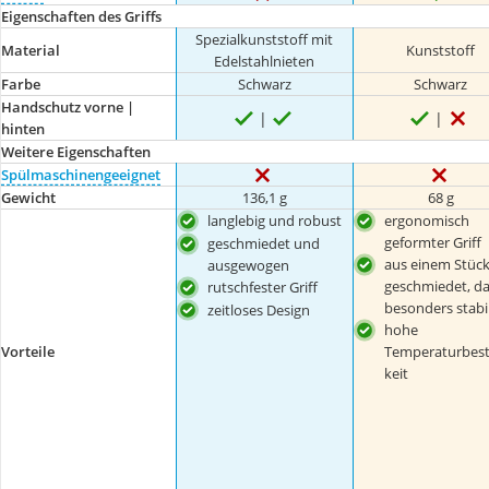
Eigenschaften des Griffs
Spezialkunststoff mit
Material
Kunststoff
Edelstahlnieten
Farbe
Schwarz
Schwarz
Handschutz vorne |
hinten
Weitere Eigenschaften
Spülmaschinengeeignet
Gewicht
136,1 g
68 g
langlebig und robust
ergonomisch
geformter Griff
geschmiedet und
aus einem Stüc
ausgewogen
geschmiedet, d
rutschfester Griff
besonders stabi
zeitloses Design
hohe
Vorteile
Temperaturbest
keit