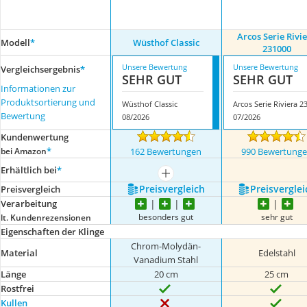
Arcos Serie Rivi
Modell
*
Wüsthof Classic
231000
Unsere Bewertung
Unsere Bewertung
Vergleichsergebnis
*
SEHR GUT
SEHR GUT
Informationen zur
Produktsortierung und
Wüsthof Classic
Bewertung
08/2026
07/2026
Kundenwertung
*
bei Amazon
162 Bewertungen
990 Bewertung
Erhältlich bei
*
mehr anzeigen
Preis­vergleich
Preis­verglei
Preis­vergleich
Verarbeitung
besonders gut
sehr gut
lt. Kundenrezensionen
Eigenschaften der Klinge
Chrom-Molydän-
Material
Edelstahl
Vanadium Stahl
Länge
20 cm
25 cm
Rostfrei
Kullen