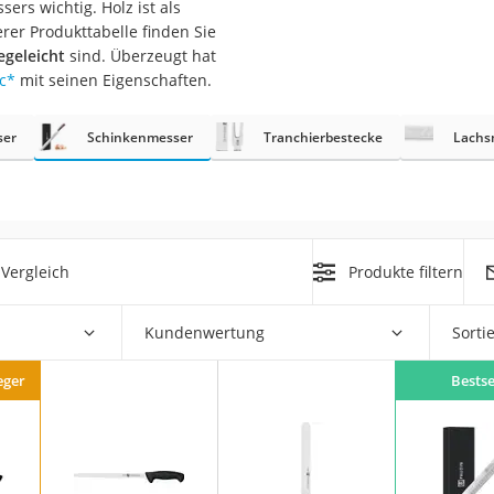
ers wichtig. Holz ist als
er
er Produkttabelle finden Sie
legeleicht
sind. Überzeugt hat
c
*
mit seinen Eigenschaften.
ser
Schinkenmesser
Tranchierbestecke
Lachs
er
ger
ter
Vergleich
Produkte filtern
ne
Kundenwertung
Sorti
eger
Bestse