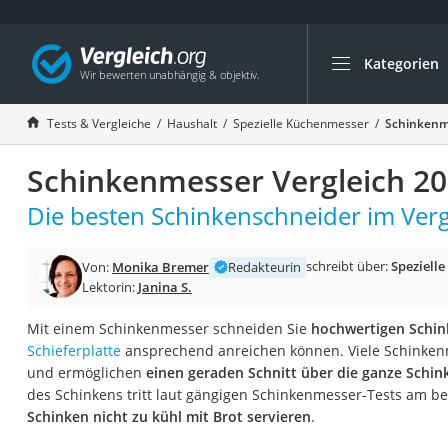
Kategorien
Die beliebtesten V
Haushalt
Tests & Vergleiche
Haushalt
Spezielle Küchenmesser
Schinkenme
Wassersprudler
Schinkenmesser Vergleich 2
Zentralstaubsauge
Brotbackautomat
Die besten Schinkenschneider im Verg
Wischroboter
schreibt über:
Speziell
Von:
Monika Bremer
Redakteurin
Wäschespinne
Lektorin:
Janina S.
Industriestaubsau
Mit einem Schinkenmesser schneiden Sie
hochwertigen Schi
Spülmaschinentab
Schieferplatte
ansprechend anreichen können. Viele Schinkenm
Akku-Staubsauger
und ermöglichen
einen geraden Schnitt über die ganze Schin
des Schinkens tritt laut gängigen Schinkenmesser-Tests am be
Eierkocher
Schinken nicht zu kühl mit Brot servieren
.
AEG-Waschmaschi