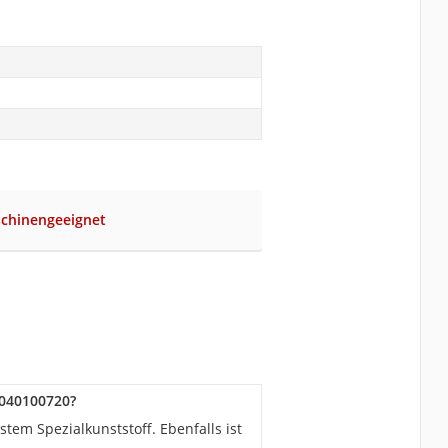
schinengeeignet
1040100720?
tem Spezialkunststoff. Ebenfalls ist