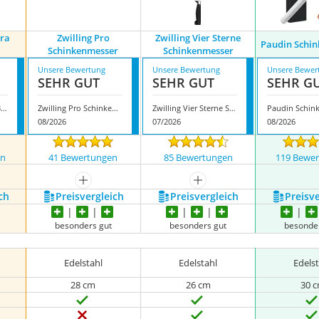
era
Zwilling Pro
Zwilling Vier Sterne
Paudin Schi
Schinkenmesser
Schinkenmesser
Unsere Bewertung
Unsere Bewertung
Unsere Bewer
SEHR GUT
SEHR GUT
SEHR G
Arcos Serie Riviera 231000
Zwilling Pro Schinkenmesser
Zwilling Vier Sterne Schinkenmesser
08/2026
07/2026
08/2026
en
41 Bewertungen
85 Bewertungen
119 Bewe
mehr anzeigen
mehr anzeigen
ch
Preis­vergleich
Preis­vergleich
Preis­v
besonders gut
besonders gut
besonde
Edelstahl
Edelstahl
Edels
28 cm
26 cm
30 