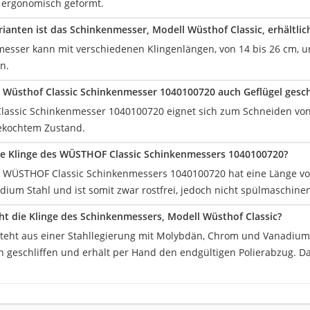
h ergonomisch geformt.
rianten ist das Schinkenmesser, Modell Wüsthof Classic, erhältlic
esser kann mit verschiedenen Klingenlängen, von 14 bis 26 cm, u
n.
Wüsthof Classic Schinkenmesser 1040100720 auch Geflügel gesc
lassic Schinkenmesser 1040100720 eignet sich zum Schneiden von 
ekochtem Zustand.
die Klinge des WÜSTHOF Classic Schinkenmessers 1040100720?
s WÜSTHOF Classic Schinkenmessers 1040100720 hat eine Länge vo
ium Stahl und ist somit zwar rostfrei, jedoch nicht spülmaschine
t die Klinge des Schinkenmessers, Modell Wüsthof Classic?
steht aus einer Stahllegierung mit Molybdän, Chrom und Vanadium.
n geschliffen und erhält per Hand den endgültigen Polierabzug. Da