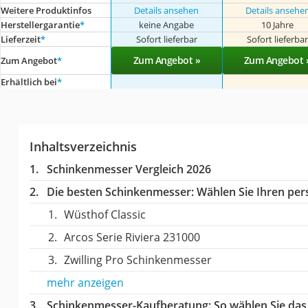
Weitere Produktinfos
Details ansehen
Details ansehe
Herstellergarantie
*
keine Angabe
10 Jahre
Lieferzeit
*
Sofort lieferbar
Sofort lieferba
Zum Angebot »
Zum Angebot 
Zum Angebot
*
Erhältlich bei
*
Inhaltsverzeichnis
Schinkenmesser Vergleich 2026
Die besten Schinkenmesser:
Wählen Sie Ihren pers
Wüsthof Classic
Arcos Serie Riviera 231000
Zwilling Pro Schinkenmesser
mehr anzeigen
Schinkenmesser-Kaufberatung
: So wählen Sie da