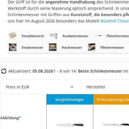
Der Griff ist für die
angenehme Handhabung
des Schinkenmess
Saug-Wisch-Robot
Werkstoff durch seine Maserung optisch ansprechend. In unser
Handstaubsauger
Schinkenmesser mit Griffen aus
Kunststoff, die besonders pf
uns hier im August 2026 besonders das Modell
Wüsthof Classi
Milchaufschäumer
Kondenstrockner
Steakbesteck
Ausbeinmesser
Fleischermes
Reiskocher
Steakmesser
Hackmesser
Filetiermesser
Heißwasserspend
Tierhaarstaubsau
Ecovacs-Saugrobo
Aktualisiert:
05.08.2026
1 - 8 von 14:
Beste Schinkenmesser
im 
Nespresso-Maschi
Preis in EUR
Hersteller
Messerschärfer
Service
Vergleichssieger
Preis-Leistungs-Si
Abbildung
*