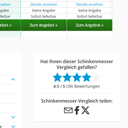
ansehen
Details ansehen
Details ansehen
Det
ngabe
keine Angabe
keine Angabe
k
eferbar
Sofort lieferbar
Sofort lieferbar
Lie
ebot »
Zum Angebot »
Zum Angebot »
Zu
Hat Ihnen dieser Schinkenmesser
Vergleich gefallen?
4,5 / 5
(38) Bewertungen
Schinkenmesser-Vergleich teilen:
r