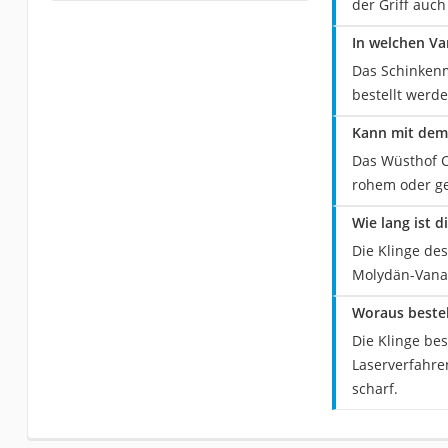
der Griff auc
In welchen Va
Das Schinkenm
bestellt werde
Kann mit dem 
Das Wüsthof C
rohem oder g
Wie lang ist 
Die Klinge de
Molydän-Vanad
Woraus besteh
Die Klinge be
Laserverfahre
scharf.