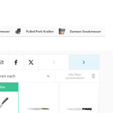
messer
Pulled-Pork-Krallen
Damast-Steakmesser
Alle Filter
eren nach
zurücksetzen
ller