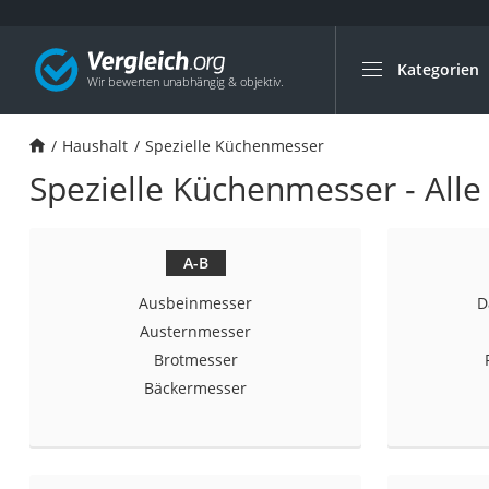
Kategorien
Die beliebtesten V
Haushalt
Haushalt
Spezielle Küchenmesser
Wassersprudler
Spezielle Küchenmesser - Alle
Zentralstaubsauge
Brotbackautomat
Wischroboter
A-B
Wäschespinne
Ausbeinmesser
D
Industriestaubsau
Austernmesser
Brotmesser
Spülmaschinentab
Bäckermesser
Akku-Staubsauger
Eierkocher
AEG-Waschmaschi