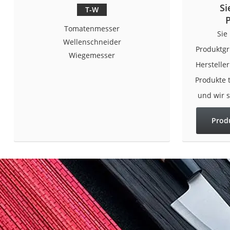
Si
Saug-Wisch-Robot
T-W
Handstaubsauger
Tomatenmesser
Sie
Milchaufschäumer
Wellenschneider
Produktgr
Wiegemesser
Kondenstrockner
Herstelle
Reiskocher
Produkte 
Heißwasserspend
und wir 
Tierhaarstaubsau
Prod
Ecovacs-Saugrobo
Nespresso-Maschi
Messerschärfer
Service