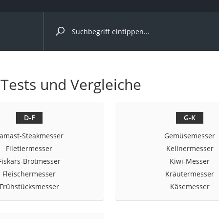
ergleiche nach Kategorie
 Tests und Vergleiche
r
D-F
G-K
amast-Steakmesser
Gemüsemesser
ger
Filetiermesser
Kellnermesser
Fiskars-Brotmesser
Kiwi-Messer
s
Fleischermesser
Kräutermesser
Frühstücksmesser
Käsemesser
ne