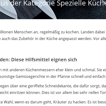
us der Kategorie Spezielle Küc
illionen Menschen an, regelmäßig zu kochen. Landen dabei
lte auch das Zubehör in der Küche angepasst werden. Vor al
n: Diese Hilfsmittel eignen sich
ch mit anderen Küchenmessern eher klein und schmal. Sie e
 sonstige Gemüsegerichte in der Pfanne schnell und einfach 
egen über eine geriffelte Schneidekante, die dafür sorgt, d
icht einritzen können. Dies ist vor allem bei sehr reifen To
kte Wahl, wenn es darum geht, Kräuter zu hacken. Es ist bes